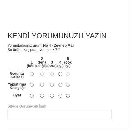
KENDI YORUMUNUZU YAZIN
Yorumladığınız ürün :
No 4 - Zeynep Mar
Bu ürüne kaç puan verirsiniz ?
*
2
5
1
(fena
3
4
(çok
(kötü)
değil)
(orta)
(iyi)
iyi)
Görüntü
Kalitesi
Yapıştırma
Kolaylığı
Fiyat
Sitede Görünecek İsim
*
Yorumunuzun Başlığı
*