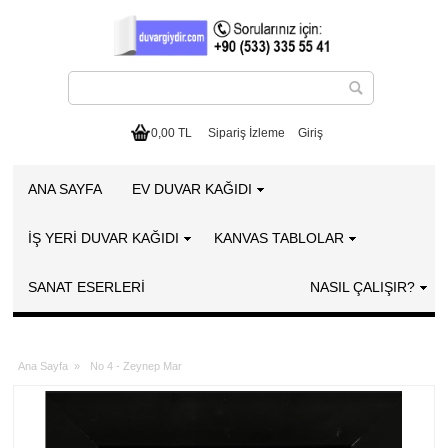
0,00 TL
Sipariş İzleme
Giriş
ANA SAYFA
EV DUVAR KAĞIDI
İŞ YERİ DUVAR KAĞIDI
KANVAS TABLOLAR
SANAT ESERLERI
NASIL ÇALIŞIR?
Ana Sayfa
»
No 4 - Zeynep Mar