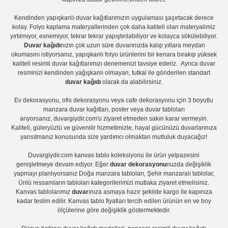
Kendinden yapışkanlı
duvar kağıtlarımızın uygulaması
şaşırtacak derece
kolay.
Folyo kaplama
materyallerinden çok daha kaliteli olan
materyalimiz
yırtılmıyor, esnemiyor, tekrar tekrar yapıştırılabiliyor ve kolayca sökülebiliyor.
Duvar kağıdı
nızın çok uzun süre duvarınızda kalıp yıllara meydan
okumasını istiyorsanız,
yapışkanlı folyo
ürünlerini bir kenara bırakıp yüksek
kaliteli
resimli duvar kağıtlarımız
ı denemenizi tavsiye ederiz. Ayrıca duvar
resminizi kendinden yağışkanlı olmayan, tutkal ile gönderilen standart
duvar kağıdı
olarak da alabilirsiniz.
Ev dekorasyonu
,
ofis dekorasyonu
veya
cafe dekorasyonu
için
3 boyutlu
manzara duvar kağıtları
,
poster
veya
duvar tabloları
arıyorsanız, duvargiydir.com'u ziyaret etmeden sakın karar vermeyin.
Kaliteli, güleryüzlü ve güvenilir hizmetimizle, hayal gücünüzü duvarlarınıza
yansıtmanız konusunda size yardımcı olmaktan mutluluk duyacağız!
Duvargiydir.com
kanvas tablo
koleksiyonu ile ürün yelpazesini
genişletmeye devam ediyor. Eğer
duvar dekorasyonu
nuzda değişiklik
yapmayı planlıyorsanız
Doğa manzara tabloları
,
Şehir manzaralı tablolar
,
Ünlü ressamların tabloları
kategorilerimizi mutlaka ziyaret etmelisiniz.
Kanvas tablolar
ımız
duvar
ınıza asmaya hazır şekilde kargo ile kapınıza
kadar teslim edilir.
Kanvas tablo fiyatları
tercih edilen ürünün en ve boy
ölçülerine göre değişiklik göstermektedir.