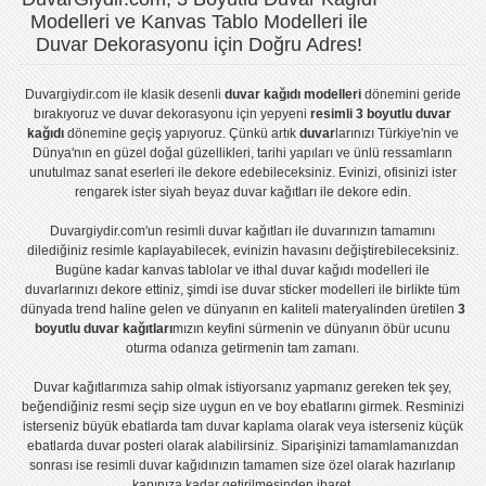
Modelleri ve Kanvas Tablo Modelleri ile
Duvar Dekorasyonu için Doğru Adres!
Duvargiydir.com
ile klasik desenli
duvar kağıdı modelleri
dönemini geride
bırakıyoruz ve
duvar dekorasyonu
için yepyeni
resimli 3 boyutlu duvar
kağıdı
dönemine geçiş yapıyoruz. Çünkü artık
duvar
larınızı Türkiye'nin ve
Dünya'nın en güzel doğal güzellikleri, tarihi yapıları ve ünlü ressamların
unutulmaz sanat eserleri ile dekore edebileceksiniz. Evinizi, ofisinizi ister
rengarek ister
siyah beyaz duvar kağıtları
ile dekore edin.
Duvargiydir.com'un
resimli duvar kağıtları
ile duvarınızın tamamını
dilediğiniz resimle kaplayabilecek, evinizin havasını değiştirebileceksiniz.
Bugüne kadar
kanvas tablo
lar ve
ithal duvar kağıdı modelleri
ile
duvarlarınızı dekore ettiniz, şimdi ise
duvar sticker
modelleri ile birlikte tüm
dünyada trend haline gelen ve dünyanın en kaliteli materyalinden üretilen
3
boyutlu duvar kağıtları
mızın keyfini sürmenin ve dünyanın öbür ucunu
oturma odanıza getirmenin tam zamanı.
Duvar kağıtlarımıza sahip olmak istiyorsanız
yapmanız gereken tek şey,
beğendiğiniz resmi seçip size uygun en ve boy ebatlarını girmek. Resminizi
isterseniz büyük ebatlarda tam
duvar kaplama
olarak veya isterseniz küçük
ebatlarda
duvar posteri
olarak alabilirsiniz. Siparişinizi tamamlamanızdan
sonrası ise
resimli duvar kağıdı
nızın tamamen size özel olarak hazırlanıp
kapınıza kadar getirilmesinden ibaret.