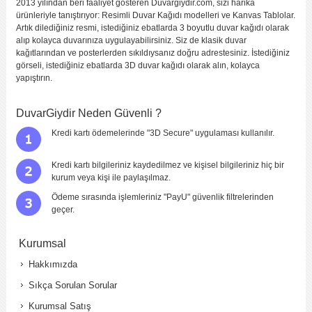
2013 yılından beri faaliyet gösteren Duvargiydir.com, sizi harika
ürünleriyle tanıştırıyor: Resimli Duvar Kağıdı modelleri ve Kanvas Tablolar.
Artık dilediğiniz resmi, istediğiniz ebatlarda 3 boyutlu duvar kağıdı olarak
alıp kolayca duvarınıza uygulayabilirsiniz. Siz de klasik duvar
kağıtlarından ve posterlerden sıkıldıysanız doğru adrestesiniz. İstediğiniz
görseli, istediğiniz ebatlarda 3D duvar kağıdı olarak alın, kolayca
yapıştırın.
DuvarGiydir Neden Güvenli ?
Kredi kartı ödemelerinde "3D Secure" uygulaması kullanılır.
Kredi kartı bilgileriniz kaydedilmez ve kişisel bilgileriniz hiç bir
kurum veya kişi ile paylaşılmaz.
Ödeme sırasında işlemleriniz "PayU" güvenlik filtrelerinden
geçer.
Kurumsal
Hakkımızda
Sıkça Sorulan Sorular
Kurumsal Satış