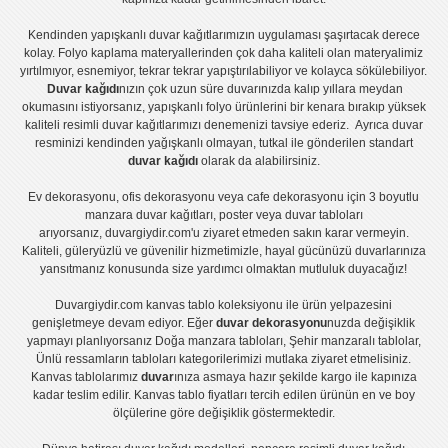
Kendinden yapışkanlı
duvar kağıtlarımızın uygulaması
şaşırtacak derece
kolay.
Folyo kaplama
materyallerinden çok daha kaliteli olan
materyalimiz
yırtılmıyor, esnemiyor, tekrar tekrar yapıştırılabiliyor ve kolayca sökülebiliyor.
Duvar kağıdı
nızın çok uzun süre duvarınızda kalıp yıllara meydan
okumasını istiyorsanız,
yapışkanlı folyo
ürünlerini bir kenara bırakıp yüksek
kaliteli
resimli duvar kağıtlarımız
ı denemenizi tavsiye ederiz. Ayrıca duvar
resminizi kendinden yağışkanlı olmayan, tutkal ile gönderilen standart
duvar kağıdı
olarak da alabilirsiniz.
Ev dekorasyonu
,
ofis dekorasyonu
veya
cafe dekorasyonu
için
3 boyutlu
manzara duvar kağıtları
,
poster
veya
duvar tabloları
arıyorsanız, duvargiydir.com'u ziyaret etmeden sakın karar vermeyin.
Kaliteli, güleryüzlü ve güvenilir hizmetimizle, hayal gücünüzü duvarlarınıza
yansıtmanız konusunda size yardımcı olmaktan mutluluk duyacağız!
Duvargiydir.com
kanvas tablo
koleksiyonu ile ürün yelpazesini
genişletmeye devam ediyor. Eğer
duvar dekorasyonu
nuzda değişiklik
yapmayı planlıyorsanız
Doğa manzara tabloları
,
Şehir manzaralı tablolar
,
Ünlü ressamların tabloları
kategorilerimizi mutlaka ziyaret etmelisiniz.
Kanvas tablolar
ımız
duvar
ınıza asmaya hazır şekilde kargo ile kapınıza
kadar teslim edilir.
Kanvas tablo fiyatları
tercih edilen ürünün en ve boy
ölçülerine göre değişiklik göstermektedir.