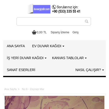
0,00 TL
Sipariş İzleme
Giriş
ANA SAYFA
EV DUVAR KAĞIDI
İŞ YERİ DUVAR KAĞIDI
KANVAS TABLOLAR
SANAT ESERLERI
NASIL ÇALIŞIR?
Ana Sayfa
»
No 6 - Zeynep Mar