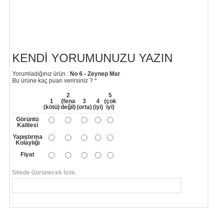
KENDI YORUMUNUZU YAZIN
Yorumladığınız ürün :
No 6 - Zeynep Mar
Bu ürüne kaç puan verirsiniz ?
*
2
5
1
(fena
3
4
(çok
(kötü)
değil)
(orta)
(iyi)
iyi)
Görüntü
Kalitesi
Yapıştırma
Kolaylığı
Fiyat
Sitede Görünecek İsim
*
Yorumunuzun Başlığı
*