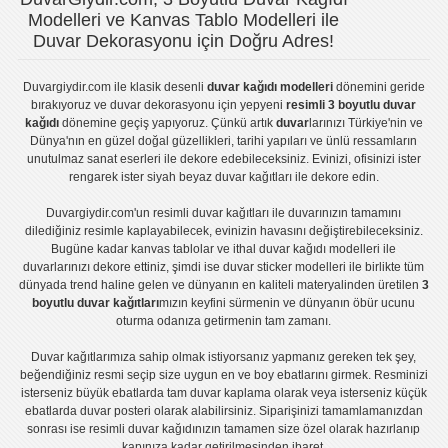
Modelleri ve Kanvas Tablo Modelleri ile
Duvar Dekorasyonu için Doğru Adres!
Duvargiydir.com
ile klasik desenli
duvar kağıdı modelleri
dönemini geride
bırakıyoruz ve
duvar dekorasyonu
için yepyeni
resimli 3 boyutlu duvar
kağıdı
dönemine geçiş yapıyoruz. Çünkü artık
duvar
larınızı Türkiye'nin ve
Dünya'nın en güzel doğal güzellikleri, tarihi yapıları ve ünlü ressamların
unutulmaz sanat eserleri ile dekore edebileceksiniz. Evinizi, ofisinizi ister
rengarek ister
siyah beyaz duvar kağıtları
ile dekore edin.
Duvargiydir.com'un
resimli duvar kağıtları
ile duvarınızın tamamını
dilediğiniz resimle kaplayabilecek, evinizin havasını değiştirebileceksiniz.
Bugüne kadar
kanvas tablo
lar ve
ithal duvar kağıdı modelleri
ile
duvarlarınızı dekore ettiniz, şimdi ise
duvar sticker
modelleri ile birlikte tüm
dünyada trend haline gelen ve dünyanın en kaliteli materyalinden üretilen
3
boyutlu duvar kağıtları
mızın keyfini sürmenin ve dünyanın öbür ucunu
oturma odanıza getirmenin tam zamanı.
Duvar kağıtlarımıza sahip olmak istiyorsanız
yapmanız gereken tek şey,
beğendiğiniz resmi seçip size uygun en ve boy ebatlarını girmek. Resminizi
isterseniz büyük ebatlarda tam
duvar kaplama
olarak veya isterseniz küçük
ebatlarda
duvar posteri
olarak alabilirsiniz. Siparişinizi tamamlamanızdan
sonrası ise
resimli duvar kağıdı
nızın tamamen size özel olarak hazırlanıp
kapınıza kadar getirilmesinden ibaret.