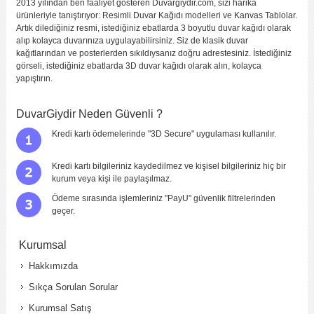
2013 yılından beri faaliyet gösteren Duvargiydir.com, sizi harika
ürünleriyle tanıştırıyor: Resimli Duvar Kağıdı modelleri ve Kanvas Tablolar.
Artık dilediğiniz resmi, istediğiniz ebatlarda 3 boyutlu duvar kağıdı olarak
alıp kolayca duvarınıza uygulayabilirsiniz. Siz de klasik duvar
kağıtlarından ve posterlerden sıkıldıysanız doğru adrestesiniz. İstediğiniz
görseli, istediğiniz ebatlarda 3D duvar kağıdı olarak alın, kolayca
yapıştırın.
DuvarGiydir Neden Güvenli ?
Kredi kartı ödemelerinde "3D Secure" uygulaması kullanılır.
Kredi kartı bilgileriniz kaydedilmez ve kişisel bilgileriniz hiç bir
kurum veya kişi ile paylaşılmaz.
Ödeme sırasında işlemleriniz "PayU" güvenlik filtrelerinden
geçer.
Kurumsal
Hakkımızda
Sıkça Sorulan Sorular
Kurumsal Satış