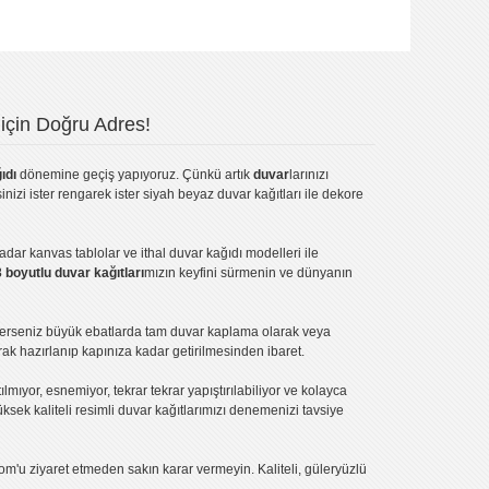
için Doğru Adres!
ıdı
dönemine geçiş yapıyoruz. Çünkü artık
duvar
larınızı
inizi ister rengarek ister
siyah beyaz duvar kağıtları
ile dekore
kadar
kanvas tablo
lar ve
ithal duvar kağıdı modelleri
ile
3 boyutlu duvar kağıtları
mızın keyfini sürmenin ve dünyanın
terseniz büyük ebatlarda tam
duvar kaplama
olarak veya
ak hazırlanıp kapınıza kadar getirilmesinden ibaret.
tılmıyor, esnemiyor, tekrar tekrar yapıştırılabiliyor ve kolayca
üksek kaliteli
resimli duvar kağıtlarımız
ı denemenizi tavsiye
om'u ziyaret etmeden sakın karar vermeyin. Kaliteli, güleryüzlü