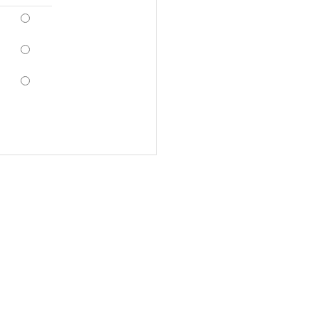
*
*
*