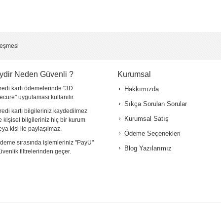
leşmesi
ydir Neden Güvenli ?
Kurumsal
redi kartı ödemelerinde "3D
Hakkımızda
ecure" uygulaması kullanılır.
Sıkça Sorulan Sorular
redi kartı bilgileriniz kaydedilmez
Kurumsal Satış
e kişisel bilgileriniz hiç bir kurum
eya kişi ile paylaşılmaz.
Ödeme Seçenekleri
deme sırasında işlemleriniz "PayU"
Blog Yazılarımız
üvenlik filtrelerinden geçer.