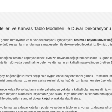
lleri ve Kanvas Tablo Modelleri ile Duvar Dekorasyonu 
geride bırakıyoruz ve
duvar dekorasyonu
için yepyeni
resimli 3 boyutlu duvar kağ
ve ünlü ressamların unutulmaz sanat eserleri ile dekore edebileceksiniz. Evinizi, ofis
ilediğiniz resimle kaplayabilecek, evinizin havasını değiştirebileceksiniz. Bugüne 
likte tüm dünyada trend haline gelen ve dünyanın en kaliteli materyalinden üretilen
ey, beğendiğiniz resmi seçip size uygun en ve boy ebatlarını girmek. Resminizi is
işinizi tamamlamanızdan sonrası ise
resimli duvar kağıdı
nızın tamamen size özel olar
erece kolay.
Folyo kaplama
materyallerinden çok daha kaliteli olan
materyalimiz
yır
ıllara meydan okumasını istiyorsanız,
yapışkanlı folyo
ürünlerini bir kenara bırakıp y
l ile gönderilen standart
duvar kağıdı
olarak da alabilirsiniz.
yutlu manzara duvar kağıtları
,
poster
veya
duvar tabloları
arıyorsanız, duvargiydir.c
ız konusunda size yardımcı olmaktan mutluluk duyacağız!