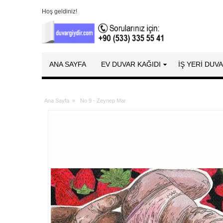
Hoş geldiniz!
ANA SAYFA
EV DUVAR KAĞIDI
İŞ YERİ DUV
Ana Sayfa
»
No 9 - Zeynep Mar