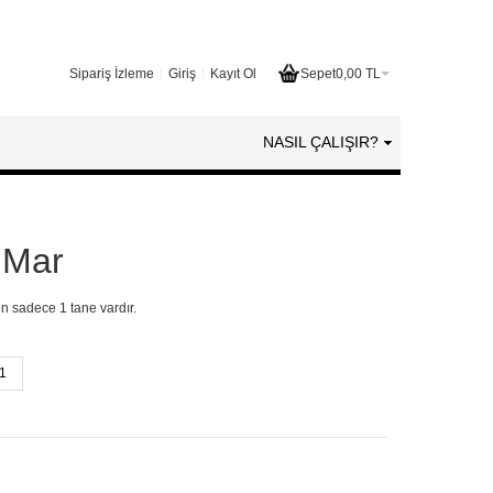
Sipariş İzleme
Giriş
Kayıt Ol
Sepet
0,00 TL
NASIL ÇALIŞIR?
 Mar
en sadece 1 tane vardır.