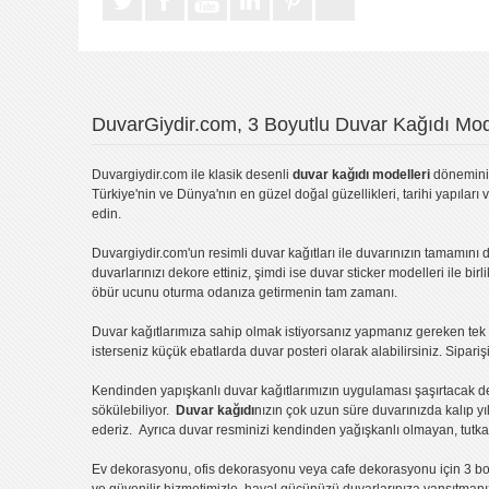
DuvarGiydir.com, 3 Boyutlu Duvar Kağıdı Mode
Duvargiydir.com
ile klasik desenli
duvar kağıdı modelleri
dönemini 
Türkiye'nin ve Dünya'nın en güzel doğal güzellikleri, tarihi yapıları 
edin.
Duvargiydir.com'un
resimli duvar kağıtları
ile duvarınızın tamamını d
duvarlarınızı dekore ettiniz, şimdi ise
duvar sticker
modelleri ile bir
öbür ucunu oturma odanıza getirmenin tam zamanı.
Duvar kağıtlarımıza sahip olmak istiyorsanız
yapmanız gereken tek ş
isterseniz küçük ebatlarda
duvar posteri
olarak alabilirsiniz. Sipar
Kendinden yapışkanlı
duvar kağıtlarımızın uygulaması
şaşırtacak d
sökülebiliyor.
Duvar kağıdı
nızın çok uzun süre duvarınızda kalıp y
ederiz. Ayrıca duvar resminizi kendinden yağışkanlı olmayan, tutka
Ev dekorasyonu
,
ofis dekorasyonu
veya
cafe dekorasyonu
için
3 bo
ve güvenilir hizmetimizle, hayal gücünüzü duvarlarınıza yansıtman