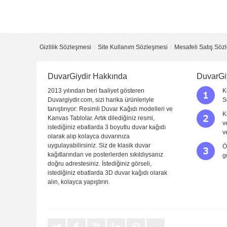
Yorumu Gönder
Gizlilik Sözleşmesi
Site Kullanım Sözleşmesi
Mesafeli Satış Söz
DuvarGiydir Hakkında
DuvarGi
2013 yılından beri faaliyet gösteren
K
Duvargiydir.com, sizi harika ürünleriyle
S
tanıştırıyor: Resimli Duvar Kağıdı modelleri ve
K
Kanvas Tablolar. Artık dilediğiniz resmi,
v
istediğiniz ebatlarda 3 boyutlu duvar kağıdı
v
olarak alıp kolayca duvarınıza
uygulayabilirsiniz. Siz de klasik duvar
Ö
kağıtlarından ve posterlerden sıkıldıysanız
g
doğru adrestesiniz. İstediğiniz görseli,
istediğiniz ebatlarda 3D duvar kağıdı olarak
alın, kolayca yapıştırın.