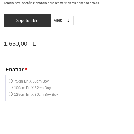
Toplam fiyat, seçtiğiniz ebatlara göre otomatik olarak hesaplanacaktır.
Sepete Ekle
Adet:
1.650,00 TL
Ebatlar
*
75cm En X 50cm Boy
100cm En X 62cm Boy
125cm En X 80cm Boy Boy