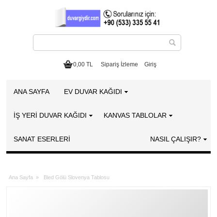
0,00 TL
Sipariş İzleme
Giriş
ANA SAYFA
EV DUVAR KAĞIDI
İŞ YERİ DUVAR KAĞIDI
KANVAS TABLOLAR
SANAT ESERLERI
NASIL ÇALIŞIR?
Ana Sayfa
»
Bled Gölü Slovenya Tablosu