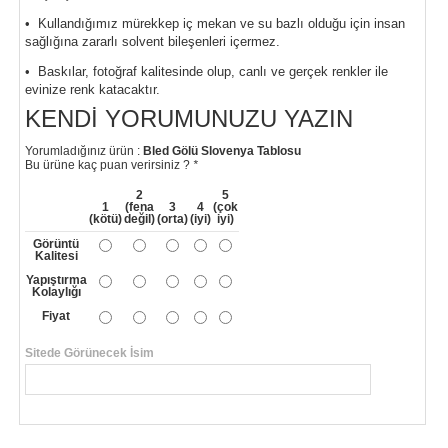
• Kullandığımız mürekkep iç mekan ve su bazlı olduğu için insan
sağlığına zararlı solvent bileşenleri içermez.
• Baskılar, fotoğraf kalitesinde olup, canlı ve gerçek renkler ile
evinize renk katacaktır.
KENDI YORUMUNUZU YAZIN
Yorumladığınız ürün :
Bled Gölü Slovenya Tablosu
Bu ürüne kaç puan verirsiniz ?
*
2
5
1
(fena
3
4
(çok
(kötü)
değil)
(orta)
(iyi)
iyi)
Görüntü
Kalitesi
Yapıştırma
Kolaylığı
Fiyat
Sitede Görünecek İsim
*
Yorumunuzun Başlığı
*