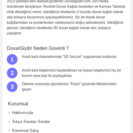
2013 yılından beri faaliyet gösteren Duvargiydir.com, sizi harika
ürünleriyle tanıştırıyor: Resimli Duvar Kağıdı modelleri ve Kanvas Tablolar.
Artık dilediğiniz resmi, istediğiniz ebatlarda 3 boyutlu duvar kağıdı olarak
alıp kolayca duvarınıza uygulayabilirsiniz. Siz de klasik duvar
kağıtlarından ve posterlerden sıkıldıysanız doğru adrestesiniz. İstediğiniz
görseli, istediğiniz ebatlarda 3D duvar kağıdı olarak alın, kolayca
yapıştırın.
DuvarGiydir Neden Güvenli ?
Kredi kartı ödemelerinde "3D Secure" uygulaması kullanılır.
Kredi kartı bilgileriniz kaydedilmez ve kişisel bilgileriniz hiç bir
kurum veya kişi ile paylaşılmaz.
Ödeme sırasında işlemleriniz "PayU" güvenlik filtrelerinden
geçer.
Kurumsal
Hakkımızda
Sıkça Sorulan Sorular
Kurumsal Satış