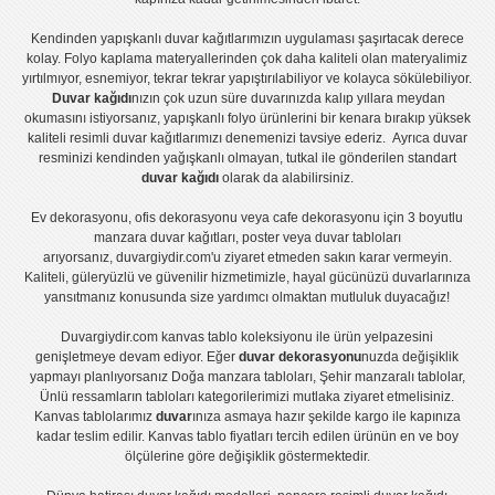
Kendinden yapışkanlı
duvar kağıtlarımızın uygulaması
şaşırtacak derece
kolay.
Folyo kaplama
materyallerinden çok daha kaliteli olan
materyalimiz
yırtılmıyor, esnemiyor, tekrar tekrar yapıştırılabiliyor ve kolayca sökülebiliyor.
Duvar kağıdı
nızın çok uzun süre duvarınızda kalıp yıllara meydan
okumasını istiyorsanız,
yapışkanlı folyo
ürünlerini bir kenara bırakıp yüksek
kaliteli
resimli duvar kağıtlarımız
ı denemenizi tavsiye ederiz. Ayrıca duvar
resminizi kendinden yağışkanlı olmayan, tutkal ile gönderilen standart
duvar kağıdı
olarak da alabilirsiniz.
Ev dekorasyonu
,
ofis dekorasyonu
veya
cafe dekorasyonu
için
3 boyutlu
manzara duvar kağıtları
,
poster
veya
duvar tabloları
arıyorsanız, duvargiydir.com'u ziyaret etmeden sakın karar vermeyin.
Kaliteli, güleryüzlü ve güvenilir hizmetimizle, hayal gücünüzü duvarlarınıza
yansıtmanız konusunda size yardımcı olmaktan mutluluk duyacağız!
Duvargiydir.com
kanvas tablo
koleksiyonu ile ürün yelpazesini
genişletmeye devam ediyor. Eğer
duvar dekorasyonu
nuzda değişiklik
yapmayı planlıyorsanız
Doğa manzara tabloları
,
Şehir manzaralı tablolar
,
Ünlü ressamların tabloları
kategorilerimizi mutlaka ziyaret etmelisiniz.
Kanvas tablolar
ımız
duvar
ınıza asmaya hazır şekilde kargo ile kapınıza
kadar teslim edilir.
Kanvas tablo fiyatları
tercih edilen ürünün en ve boy
ölçülerine göre değişiklik göstermektedir.