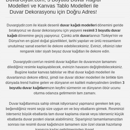
Modelleri ve Kanvas Tablo Modelleri ile
Duvar Dekorasyonu için Doğru Adres!
Duvargiydir.com
ile klasik desenli
duvar kağıdı modelleri
dönemini geride
bırakıyoruz ve
duvar dekorasyonu
için yepyeni
resimli 3 boyutlu duvar
kağıdı
dönemine geçiş yapıyoruz. Çünkü artık
duvar
larınızı Türkiye'nin ve
Dünya'nın en güzel doğal güzellikleri, tarihi yapıları ve ünlü ressamların
unutulmaz sanat eserleri ile dekore edebileceksiniz. Evinizi, ofisinizi ister
rengarek ister
siyah beyaz duvar kağıtları
ile dekore edin.
Duvargiydir.com'un
resimli duvar kağıtları
ile duvarınızın tamamını
dilediğiniz resimle kaplayabilecek, evinizin havasını değiştirebileceksiniz.
Bugüne kadar
kanvas tablo
lar ve
ithal duvar kağıdı modelleri
ile
duvarlarınızı dekore ettiniz, şimdi ise
duvar sticker
modelleri ile birlikte tüm
dünyada trend haline gelen ve dünyanın en kaliteli materyalinden üretilen
3
boyutlu duvar kağıtları
mızın keyfini sürmenin ve dünyanın öbür ucunu
oturma odanıza getirmenin tam zamanı.
Duvar kağıtlarımıza sahip olmak istiyorsanız
yapmanız gereken tek şey,
beğendiğiniz resmi seçip size uygun en ve boy ebatlarını girmek. Resminizi
isterseniz büyük ebatlarda tam
duvar kaplama
olarak veya isterseniz küçük
ebatlarda
duvar posteri
olarak alabilirsiniz. Siparişinizi tamamlamanızdan
sonrası ise
resimli duvar kağıdı
nızın tamamen size özel olarak hazırlanıp
kapınıza kadar getirilmesinden ibaret.