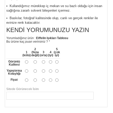
• Kullandığımız mürekkep iç mekan ve su bazlı olduğu için insan
sağlığına zararlı solvent bileşenleri içermez.
• Baskılar, fotoğraf kalitesinde olup, canlı ve gerçek renkler ile
evinize renk katacaktır.
KENDI YORUMUNUZU YAZIN
Yorumladığınız ürün :
Eiffelin Işıkları Tablosu
Bu ürüne kaç puan verirsiniz ?
*
2
5
1
(fena
3
4
(çok
(kötü)
değil)
(orta)
(iyi)
iyi)
Görüntü
Kalitesi
Yapıştırma
Kolaylığı
Fiyat
Sitede Görünecek İsim
*
Yorumunuzun Başlığı
*