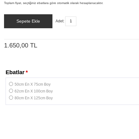
Toplam fiyat, seçtiğiniz ebatlara göre otomatik olarak hesaplanacaktır.
Sepete Ekle
Adet:
1.650,00 TL
Ebatlar
*
50cm En X 75cm Boy
62cm En X 100cm Boy
80cm En X 125cm Boy