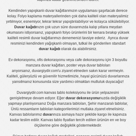
Kendinden yapışkanlı
duvar kağıtlarımızın uygulaması
şaşırtacak derece
kolay.
Folyo kaplama
materyallerinden çok daha kaliteli olan
materyalimiz
yırtılmıyor, esnemiyor, tekrar tekrar yapıştırılabiliyor ve kolayca sökülebiliyor.
Duvar kağıdı
nızın çok uzun süre duvarınızda kalıp yıllara meydan
okumasını istiyorsanız,
yapışkanlı folyo
ürünlerini bir kenara bırakıp yüksek
kaliteli
resimli duvar kağıtlarımız
ı denemenizi tavsiye ederiz. Ayrıca duvar
resminizi kendinden yağışkanlı olmayan, tutkal ile gönderilen standart
duvar kağıdı
olarak da alabilirsiniz.
Ev dekorasyonu
,
ofis dekorasyonu
veya
cafe dekorasyonu
için
3 boyutlu
manzara duvar kağıtları
,
poster
veya
duvar tabloları
arıyorsanız, duvargiydir.com'u ziyaret etmeden sakın karar vermeyin.
Kaliteli, güleryüzlü ve güvenilir hizmetimizle, hayal gücünüzü duvarlarınıza
yansıtmanız konusunda size yardımcı olmaktan mutluluk duyacağız!
Duvargiydir.com
kanvas tablo
koleksiyonu ile ürün yelpazesini
genişletmeye devam ediyor. Eğer
duvar dekorasyonu
nuzda değişiklik
yapmayı planlıyorsanız
Doğa manzara tabloları
,
Şehir manzaralı tablolar
,
Ünlü ressamların tabloları
kategorilerimizi mutlaka ziyaret etmelisiniz.
Kanvas tablolar
ımız
duvar
ınıza asmaya hazır şekilde kargo ile kapınıza
kadar teslim edilir.
Kanvas tablo fiyatları
tercih edilen ürünün en ve boy
ölçülerine göre değişiklik göstermektedir.