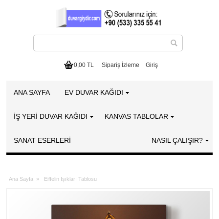
0,00 TL
Sipariş İzleme
Giriş
ANA SAYFA
EV DUVAR KAĞIDI
İŞ YERİ DUVAR KAĞIDI
KANVAS TABLOLAR
SANAT ESERLERI
NASIL ÇALIŞIR?
Ana Sayfa
»
Eiffelin Işıkları Tablosu