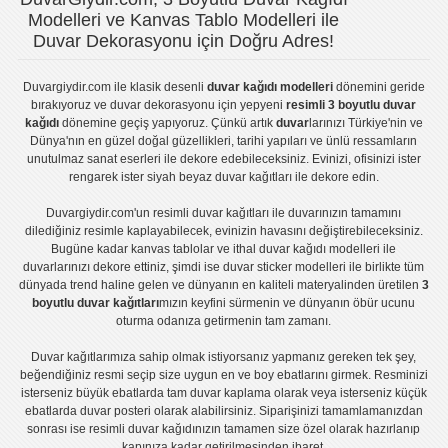
Modelleri ve Kanvas Tablo Modelleri ile
Duvar Dekorasyonu için Doğru Adres!
Duvargiydir.com
ile klasik desenli
duvar kağıdı modelleri
dönemini geride
bırakıyoruz ve
duvar dekorasyonu
için yepyeni
resimli 3 boyutlu duvar
kağıdı
dönemine geçiş yapıyoruz. Çünkü artık
duvar
larınızı Türkiye'nin ve
Dünya'nın en güzel doğal güzellikleri, tarihi yapıları ve ünlü ressamların
unutulmaz sanat eserleri ile dekore edebileceksiniz. Evinizi, ofisinizi ister
rengarek ister
siyah beyaz duvar kağıtları
ile dekore edin.
Duvargiydir.com'un
resimli duvar kağıtları
ile duvarınızın tamamını
dilediğiniz resimle kaplayabilecek, evinizin havasını değiştirebileceksiniz.
Bugüne kadar
kanvas tablo
lar ve
ithal duvar kağıdı modelleri
ile
duvarlarınızı dekore ettiniz, şimdi ise
duvar sticker
modelleri ile birlikte tüm
dünyada trend haline gelen ve dünyanın en kaliteli materyalinden üretilen
3
boyutlu duvar kağıtları
mızın keyfini sürmenin ve dünyanın öbür ucunu
oturma odanıza getirmenin tam zamanı.
Duvar kağıtlarımıza sahip olmak istiyorsanız
yapmanız gereken tek şey,
beğendiğiniz resmi seçip size uygun en ve boy ebatlarını girmek. Resminizi
isterseniz büyük ebatlarda tam
duvar kaplama
olarak veya isterseniz küçük
ebatlarda
duvar posteri
olarak alabilirsiniz. Siparişinizi tamamlamanızdan
sonrası ise
resimli duvar kağıdı
nızın tamamen size özel olarak hazırlanıp
kapınıza kadar getirilmesinden ibaret.