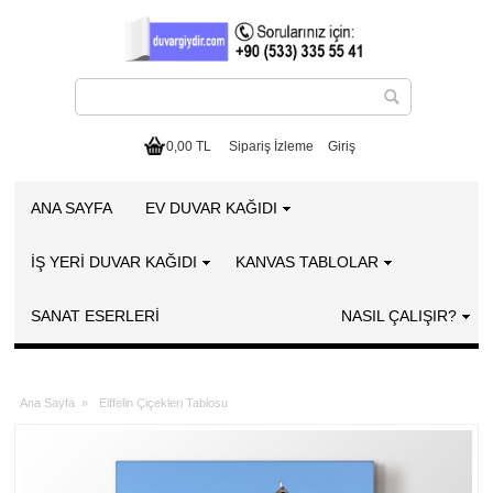
0,00 TL
Sipariş İzleme
Giriş
ANA SAYFA
EV DUVAR KAĞIDI
İŞ YERİ DUVAR KAĞIDI
KANVAS TABLOLAR
SANAT ESERLERI
NASIL ÇALIŞIR?
Ana Sayfa
»
Eiffelin Çiçekleri Tablosu