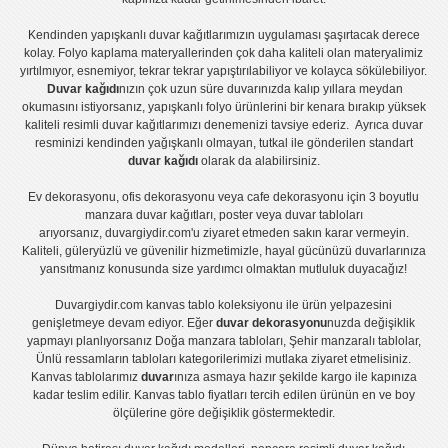
Kendinden yapışkanlı
duvar kağıtlarımızın uygulaması
şaşırtacak derece
kolay.
Folyo kaplama
materyallerinden çok daha kaliteli olan
materyalimiz
yırtılmıyor, esnemiyor, tekrar tekrar yapıştırılabiliyor ve kolayca sökülebiliyor.
Duvar kağıdı
nızın çok uzun süre duvarınızda kalıp yıllara meydan
okumasını istiyorsanız,
yapışkanlı folyo
ürünlerini bir kenara bırakıp yüksek
kaliteli
resimli duvar kağıtlarımız
ı denemenizi tavsiye ederiz. Ayrıca duvar
resminizi kendinden yağışkanlı olmayan, tutkal ile gönderilen standart
duvar kağıdı
olarak da alabilirsiniz.
Ev dekorasyonu
,
ofis dekorasyonu
veya
cafe dekorasyonu
için
3 boyutlu
manzara duvar kağıtları
,
poster
veya
duvar tabloları
arıyorsanız, duvargiydir.com'u ziyaret etmeden sakın karar vermeyin.
Kaliteli, güleryüzlü ve güvenilir hizmetimizle, hayal gücünüzü duvarlarınıza
yansıtmanız konusunda size yardımcı olmaktan mutluluk duyacağız!
Duvargiydir.com
kanvas tablo
koleksiyonu ile ürün yelpazesini
genişletmeye devam ediyor. Eğer
duvar dekorasyonu
nuzda değişiklik
yapmayı planlıyorsanız
Doğa manzara tabloları
,
Şehir manzaralı tablolar
,
Ünlü ressamların tabloları
kategorilerimizi mutlaka ziyaret etmelisiniz.
Kanvas tablolar
ımız
duvar
ınıza asmaya hazır şekilde kargo ile kapınıza
kadar teslim edilir.
Kanvas tablo fiyatları
tercih edilen ürünün en ve boy
ölçülerine göre değişiklik göstermektedir.