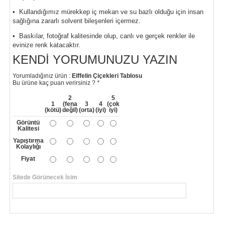
• Kullandığımız mürekkep iç mekan ve su bazlı olduğu için insan
sağlığına zararlı solvent bileşenleri içermez.
• Baskılar, fotoğraf kalitesinde olup, canlı ve gerçek renkler ile
evinize renk katacaktır.
KENDI YORUMUNUZU YAZIN
Yorumladığınız ürün :
Eiffelin Çiçekleri Tablosu
Bu ürüne kaç puan verirsiniz ?
*
2
5
1
(fena
3
4
(çok
(kötü)
değil)
(orta)
(iyi)
iyi)
Görüntü
Kalitesi
Yapıştırma
Kolaylığı
Fiyat
Sitede Görünecek İsim
*
Yorumunuzun Başlığı
*