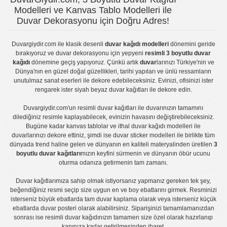
Modelleri ve Kanvas Tablo Modelleri ile
Duvar Dekorasyonu için Doğru Adres!
Duvargiydir.com
ile klasik desenli
duvar kağıdı modelleri
dönemini geride
bırakıyoruz ve
duvar dekorasyonu
için yepyeni
resimli 3 boyutlu duvar
kağıdı
dönemine geçiş yapıyoruz. Çünkü artık
duvar
larınızı Türkiye'nin ve
Dünya'nın en güzel doğal güzellikleri, tarihi yapıları ve ünlü ressamların
unutulmaz sanat eserleri ile dekore edebileceksiniz. Evinizi, ofisinizi ister
rengarek ister
siyah beyaz duvar kağıtları
ile dekore edin.
Duvargiydir.com'un
resimli duvar kağıtları
ile duvarınızın tamamını
dilediğiniz resimle kaplayabilecek, evinizin havasını değiştirebileceksiniz.
Bugüne kadar
kanvas tablo
lar ve
ithal duvar kağıdı modelleri
ile
duvarlarınızı dekore ettiniz, şimdi ise
duvar sticker
modelleri ile birlikte tüm
dünyada trend haline gelen ve dünyanın en kaliteli materyalinden üretilen
3
boyutlu duvar kağıtları
mızın keyfini sürmenin ve dünyanın öbür ucunu
oturma odanıza getirmenin tam zamanı.
Duvar kağıtlarımıza sahip olmak istiyorsanız
yapmanız gereken tek şey,
beğendiğiniz resmi seçip size uygun en ve boy ebatlarını girmek. Resminizi
isterseniz büyük ebatlarda tam
duvar kaplama
olarak veya isterseniz küçük
ebatlarda
duvar posteri
olarak alabilirsiniz. Siparişinizi tamamlamanızdan
sonrası ise
resimli duvar kağıdı
nızın tamamen size özel olarak hazırlanıp
kapınıza kadar getirilmesinden ibaret.