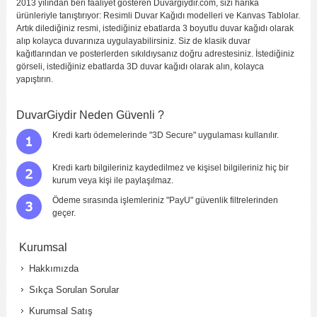
2013 yılından beri faaliyet gösteren Duvargiydir.com, sizi harika
ürünleriyle tanıştırıyor: Resimli Duvar Kağıdı modelleri ve Kanvas Tablolar.
Artık dilediğiniz resmi, istediğiniz ebatlarda 3 boyutlu duvar kağıdı olarak
alıp kolayca duvarınıza uygulayabilirsiniz. Siz de klasik duvar
kağıtlarından ve posterlerden sıkıldıysanız doğru adrestesiniz. İstediğiniz
görseli, istediğiniz ebatlarda 3D duvar kağıdı olarak alın, kolayca
yapıştırın.
DuvarGiydir Neden Güvenli ?
Kredi kartı ödemelerinde "3D Secure" uygulaması kullanılır.
Kredi kartı bilgileriniz kaydedilmez ve kişisel bilgileriniz hiç bir
kurum veya kişi ile paylaşılmaz.
Ödeme sırasında işlemleriniz "PayU" güvenlik filtrelerinden
geçer.
Kurumsal
Hakkımızda
Sıkça Sorulan Sorular
Kurumsal Satış