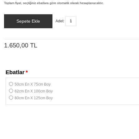
Toplam fiyat, seçtiğiniz ebatlara göre otomatik olarak hesaplanacaktır.
Sepete Ekle
Adet:
1.650,00 TL
Ebatlar
*
50cm En X 75cm Boy
62cm En X 100cm Boy
80cm En X 125cm Boy