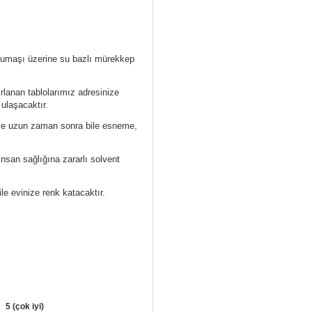
 kumaşı üzerine su bazlı mürekkep
ırlanan tablolarımız
adresinize
 ulaşacaktır.
ece uzun zaman sonra bile esneme,
nsan sağlığına zararlı solvent
ile evinize renk katacaktır.
5 (çok iyi)