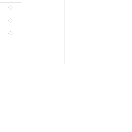
*
*
*