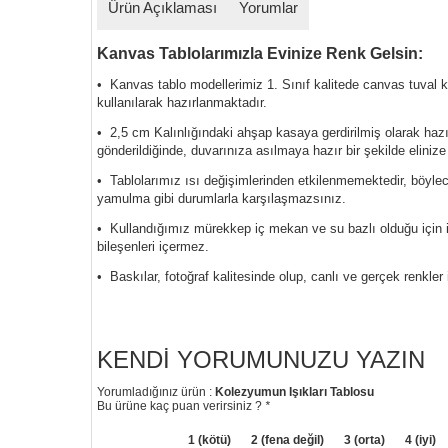
Ürün Açıklaması
Yorumlar
Kanvas Tablolarımızla Evinize Renk Gelsin:
• Kanvas tablo modellerimiz 1. Sınıf kalitede canvas tuval
kullanılarak hazırlanmaktadır.
• 2,5 cm Kalınlığındaki ahşap kasaya gerdirilmiş olarak haz
gönderildiğinde, duvarınıza asılmaya hazır bir şekilde elinize
• Tablolarımız ısı değişimlerinden etkilenmemektedir, böyl
yamulma gibi durumlarla karşılaşmazsınız.
• Kullandığımız mürekkep iç mekan ve su bazlı olduğu için i
bileşenleri içermez.
• Baskılar, fotoğraf kalitesinde olup, canlı ve gerçek renkler 
KENDI YORUMUNUZU YAZIN
Yorumladığınız ürün :
Kolezyumun Işıkları Tablosu
Bu ürüne kaç puan verirsiniz ?
*
1 (kötü)
2 (fena değil)
3 (orta)
4 (iyi)