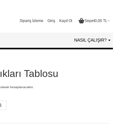
Sipariş İzleme
Giriş
Kayıt Ol
Sepet
0,00 TL
NASIL ÇALIŞIR?
kları Tablosu
 olarak hesaplanacaktır.