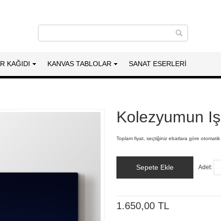
AR KAĞIDI
KANVAS TABLOLAR
SANAT ESERLERI
Kolezyumun Işı
Toplam fiyat, seçtiğiniz ebatlara göre otomatik
Sepete Ekle
Adet:
1.650,00 TL