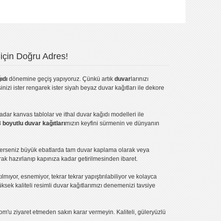
için Doğru Adres!
ıdı
dönemine geçiş yapıyoruz. Çünkü artık
duvar
larınızı
inizi ister rengarek ister
siyah beyaz duvar kağıtları
ile dekore
kadar
kanvas tablo
lar ve
ithal duvar kağıdı modelleri
ile
3 boyutlu duvar kağıtları
mızın keyfini sürmenin ve dünyanın
terseniz büyük ebatlarda tam
duvar kaplama
olarak veya
ak hazırlanıp kapınıza kadar getirilmesinden ibaret.
tılmıyor, esnemiyor, tekrar tekrar yapıştırılabiliyor ve kolayca
üksek kaliteli
resimli duvar kağıtlarımız
ı denemenizi tavsiye
om'u ziyaret etmeden sakın karar vermeyin. Kaliteli, güleryüzlü