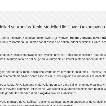
lleri ve Kanvas Tablo Modelleri ile Duvar Dekorasyonu 
geride bırakıyoruz ve
duvar dekorasyonu
için yepyeni
resimli 3 boyutlu duvar kağ
ve ünlü ressamların unutulmaz sanat eserleri ile dekore edebileceksiniz. Evinizi, ofis
ilediğiniz resimle kaplayabilecek, evinizin havasını değiştirebileceksiniz. Bugüne 
likte tüm dünyada trend haline gelen ve dünyanın en kaliteli materyalinden üretilen
ey, beğendiğiniz resmi seçip size uygun en ve boy ebatlarını girmek. Resminizi is
işinizi tamamlamanızdan sonrası ise
resimli duvar kağıdı
nızın tamamen size özel olar
erece kolay.
Folyo kaplama
materyallerinden çok daha kaliteli olan
materyalimiz
yır
ıllara meydan okumasını istiyorsanız,
yapışkanlı folyo
ürünlerini bir kenara bırakıp y
l ile gönderilen standart
duvar kağıdı
olarak da alabilirsiniz.
yutlu manzara duvar kağıtları
,
poster
veya
duvar tabloları
arıyorsanız, duvargiydir.c
ız konusunda size yardımcı olmaktan mutluluk duyacağız!