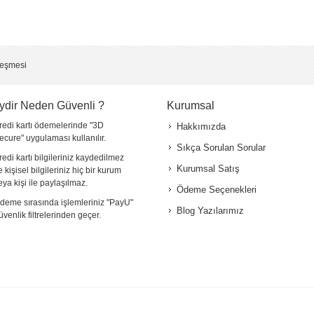
leşmesi
ydir Neden Güvenli ?
Kurumsal
redi kartı ödemelerinde "3D
Hakkımızda
ecure" uygulaması kullanılır.
Sıkça Sorulan Sorular
redi kartı bilgileriniz kaydedilmez
Kurumsal Satış
e kişisel bilgileriniz hiç bir kurum
eya kişi ile paylaşılmaz.
Ödeme Seçenekleri
deme sırasında işlemleriniz "PayU"
Blog Yazılarımız
üvenlik filtrelerinden geçer.