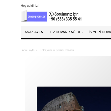
Hoş geldiniz!
ANA SAYFA
EV DUVAR KAĞIDI
İŞ YERİ DUV
Ana Sayfa
»
Kolezyumun Işıkları Tablosu