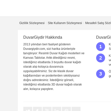
Yorumu Gönder
Gizlilik Sözleşmesi
Site Kullanım Sözleşmesi
Mesafeli Satış Söz
DuvarGiydir Hakkında
DuvarGi
2013 yılından beri faaliyet gösteren
K
Duvargiydir.com, sizi harika ürünleriyle
S
tanıştırıyor: Resimli Duvar Kağıdı modelleri ve
K
Kanvas Tablolar. Artık dilediğiniz resmi,
v
istediğiniz ebatlarda 3 boyutlu duvar kağıdı
v
olarak alıp kolayca duvarınıza
uygulayabilirsiniz. Siz de klasik duvar
Ö
kağıtlarından ve posterlerden sıkıldıysanız
g
doğru adrestesiniz. İstediğiniz görseli,
istediğiniz ebatlarda 3D duvar kağıdı olarak
alın, kolayca yapıştırın.