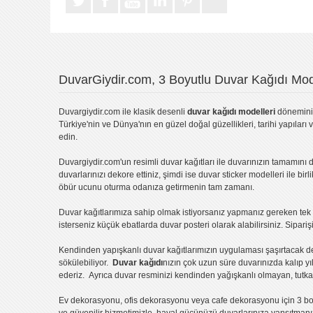
DuvarGiydir.com, 3 Boyutlu Duvar Kağıdı Mode
Duvargiydir.com
ile klasik desenli
duvar kağıdı modelleri
dönemini 
Türkiye'nin ve Dünya'nın en güzel doğal güzellikleri, tarihi yapıları 
edin.
Duvargiydir.com'un
resimli duvar kağıtları
ile duvarınızın tamamını d
duvarlarınızı dekore ettiniz, şimdi ise
duvar sticker
modelleri ile bir
öbür ucunu oturma odanıza getirmenin tam zamanı.
Duvar kağıtlarımıza sahip olmak istiyorsanız
yapmanız gereken tek ş
isterseniz küçük ebatlarda
duvar posteri
olarak alabilirsiniz. Sipar
Kendinden yapışkanlı
duvar kağıtlarımızın uygulaması
şaşırtacak d
sökülebiliyor.
Duvar kağıdı
nızın çok uzun süre duvarınızda kalıp y
ederiz. Ayrıca duvar resminizi kendinden yağışkanlı olmayan, tutka
Ev dekorasyonu
,
ofis dekorasyonu
veya
cafe dekorasyonu
için
3 bo
ve güvenilir hizmetimizle, hayal gücünüzü duvarlarınıza yansıtman