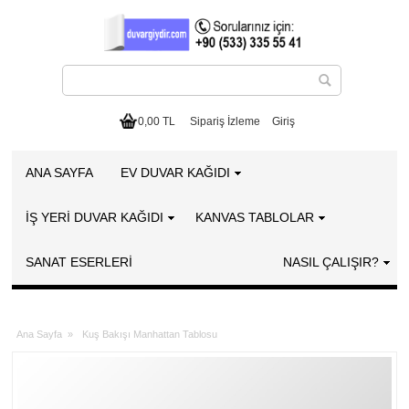
0,00 TL
Sipariş İzleme
Giriş
ANA SAYFA
EV DUVAR KAĞIDI
İŞ YERİ DUVAR KAĞIDI
KANVAS TABLOLAR
SANAT ESERLERI
NASIL ÇALIŞIR?
Ana Sayfa
»
Kuş Bakışı Manhattan Tablosu