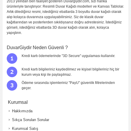
2013 yılından beri faaliyet gösteren Duvargiydir.com, sizi harika
ürünleriyle tanıştırıyor: Resimli Duvar Kağıdı modelleri ve Kanvas Tablolar.
Artık dilediğiniz resmi, istediğiniz ebatlarda 3 boyutlu duvar kağıdı olarak
alıp kolayca duvarınıza uygulayabilirsiniz. Siz de klasik duvar
kağıtlarından ve posterlerden sıkıldıysanız doğru adrestesiniz. İstediğiniz
görseli, istediğiniz ebatlarda 3D duvar kağıdı olarak alın, kolayca
yapıştırın.
DuvarGiydir Neden Güvenli ?
Kredi kartı ödemelerinde "3D Secure" uygulaması kullanılır.
Kredi kartı bilgileriniz kaydedilmez ve kişisel bilgileriniz hiç bir
kurum veya kişi ile paylaşılmaz.
Ödeme sırasında işlemleriniz "PayU" güvenlik filtrelerinden
geçer.
Kurumsal
Hakkımızda
Sıkça Sorulan Sorular
Kurumsal Satış