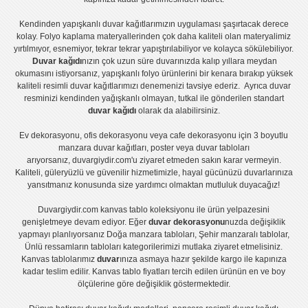
Kendinden yapışkanlı
duvar kağıtlarımızın uygulaması
şaşırtacak derece
kolay.
Folyo kaplama
materyallerinden çok daha kaliteli olan
materyalimiz
yırtılmıyor, esnemiyor, tekrar tekrar yapıştırılabiliyor ve kolayca sökülebiliyor.
Duvar kağıdı
nızın çok uzun süre duvarınızda kalıp yıllara meydan
okumasını istiyorsanız,
yapışkanlı folyo
ürünlerini bir kenara bırakıp yüksek
kaliteli
resimli duvar kağıtlarımız
ı denemenizi tavsiye ederiz. Ayrıca duvar
resminizi kendinden yağışkanlı olmayan, tutkal ile gönderilen standart
duvar kağıdı
olarak da alabilirsiniz.
Ev dekorasyonu
,
ofis dekorasyonu
veya
cafe dekorasyonu
için
3 boyutlu
manzara duvar kağıtları
,
poster
veya
duvar tabloları
arıyorsanız, duvargiydir.com'u ziyaret etmeden sakın karar vermeyin.
Kaliteli, güleryüzlü ve güvenilir hizmetimizle, hayal gücünüzü duvarlarınıza
yansıtmanız konusunda size yardımcı olmaktan mutluluk duyacağız!
Duvargiydir.com
kanvas tablo
koleksiyonu ile ürün yelpazesini
genişletmeye devam ediyor. Eğer
duvar dekorasyonu
nuzda değişiklik
yapmayı planlıyorsanız
Doğa manzara tabloları
,
Şehir manzaralı tablolar
,
Ünlü ressamların tabloları
kategorilerimizi mutlaka ziyaret etmelisiniz.
Kanvas tablolar
ımız
duvar
ınıza asmaya hazır şekilde kargo ile kapınıza
kadar teslim edilir.
Kanvas tablo fiyatları
tercih edilen ürünün en ve boy
ölçülerine göre değişiklik göstermektedir.