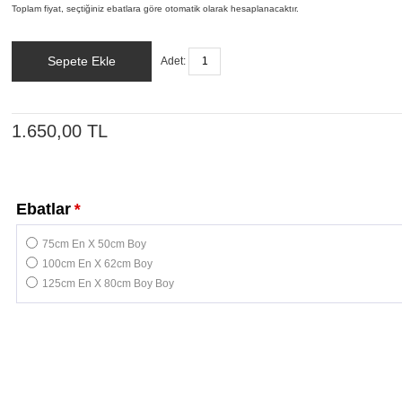
Toplam fiyat, seçtiğiniz ebatlara göre otomatik olarak hesaplanacaktır.
Sepete Ekle
Adet:
1.650,00 TL
Ebatlar
*
75cm En X 50cm Boy
100cm En X 62cm Boy
125cm En X 80cm Boy Boy