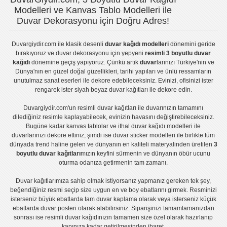
Modelleri ve Kanvas Tablo Modelleri ile
Duvar Dekorasyonu için Doğru Adres!
Duvargiydir.com
ile klasik desenli
duvar kağıdı modelleri
dönemini geride
bırakıyoruz ve
duvar dekorasyonu
için yepyeni
resimli 3 boyutlu duvar
kağıdı
dönemine geçiş yapıyoruz. Çünkü artık
duvar
larınızı Türkiye'nin ve
Dünya'nın en güzel doğal güzellikleri, tarihi yapıları ve ünlü ressamların
unutulmaz sanat eserleri ile dekore edebileceksiniz. Evinizi, ofisinizi ister
rengarek ister
siyah beyaz duvar kağıtları
ile dekore edin.
Duvargiydir.com'un
resimli duvar kağıtları
ile duvarınızın tamamını
dilediğiniz resimle kaplayabilecek, evinizin havasını değiştirebileceksiniz.
Bugüne kadar
kanvas tablo
lar ve
ithal duvar kağıdı modelleri
ile
duvarlarınızı dekore ettiniz, şimdi ise
duvar sticker
modelleri ile birlikte tüm
dünyada trend haline gelen ve dünyanın en kaliteli materyalinden üretilen
3
boyutlu duvar kağıtları
mızın keyfini sürmenin ve dünyanın öbür ucunu
oturma odanıza getirmenin tam zamanı.
Duvar kağıtlarımıza sahip olmak istiyorsanız
yapmanız gereken tek şey,
beğendiğiniz resmi seçip size uygun en ve boy ebatlarını girmek. Resminizi
isterseniz büyük ebatlarda tam
duvar kaplama
olarak veya isterseniz küçük
ebatlarda
duvar posteri
olarak alabilirsiniz. Siparişinizi tamamlamanızdan
sonrası ise
resimli duvar kağıdı
nızın tamamen size özel olarak hazırlanıp
kapınıza kadar getirilmesinden ibaret.