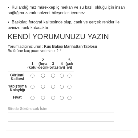
• Kullandığımız mürekkep iç mekan ve su bazlı olduğu için insan
sağlığına zararlı solvent bileşenleri içermez.
• Baskılar, fotoğraf kalitesinde olup, canlı ve gerçek renkler ile
evinize renk katacaktır.
KENDI YORUMUNUZU YAZIN
Yorumladığınız ürün :
Kuş Bakışı Manhattan Tablosu
Bu ürüne kaç puan verirsiniz ?
*
2
5
1
(fena
3
4
(çok
(kötü)
değil)
(orta)
(iyi)
iyi)
Görüntü
Kalitesi
Yapıştırma
Kolaylığı
Fiyat
Sitede Görünecek İsim
*
Yorumunuzun Başlığı
*