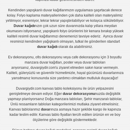
Kendinden yapışkanlı
duvar kağıtlarımızın uygulaması
şaşırtacak derece
kolay.
Folyo kaplama
materyallerinden çok daha kaliteli olan
materyalimiz
yırtılmıyor, esnemiyor, tekrar tekrar yapıştırılabiliyor ve kolayca sökülebiliyor.
Duvar kağıdı
nızın çok uzun süre duvarınızda kalıp yıllara meydan
okumasını istiyorsanız,
yapışkanlı folyo
ürünlerini bir kenara bırakıp yüksek
kaliteli
resimli duvar kağıtlarımız
ı denemenizi tavsiye ederiz. Ayrıca duvar
resminizi kendinden yağışkanlı olmayan, tutkal ile gönderilen standart
duvar kağıdı
olarak da alabilirsiniz.
Ev dekorasyonu
,
ofis dekorasyonu
veya
cafe dekorasyonu
için
3 boyutlu
manzara duvar kağıtları
,
poster
veya
duvar tabloları
arıyorsanız, duvargiydir.com'u ziyaret etmeden sakın karar vermeyin.
Kaliteli, güleryüzlü ve güvenilir hizmetimizle, hayal gücünüzü duvarlarınıza
yansıtmanız konusunda size yardımcı olmaktan mutluluk duyacağız!
Duvargiydir.com
kanvas tablo
koleksiyonu ile ürün yelpazesini
genişletmeye devam ediyor. Eğer
duvar dekorasyonu
nuzda değişiklik
yapmayı planlıyorsanız
Doğa manzara tabloları
,
Şehir manzaralı tablolar
,
Ünlü ressamların tabloları
kategorilerimizi mutlaka ziyaret etmelisiniz.
Kanvas tablolar
ımız
duvar
ınıza asmaya hazır şekilde kargo ile kapınıza
kadar teslim edilir.
Kanvas tablo fiyatları
tercih edilen ürünün en ve boy
ölçülerine göre değişiklik göstermektedir.