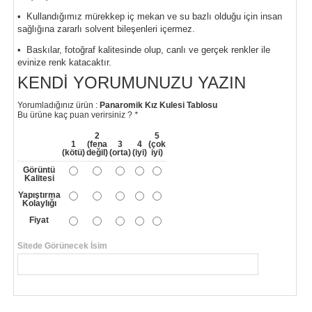
• Kullandığımız mürekkep iç mekan ve su bazlı olduğu için insan
sağlığına zararlı solvent bileşenleri içermez.
• Baskılar, fotoğraf kalitesinde olup, canlı ve gerçek renkler ile
evinize renk katacaktır.
KENDI YORUMUNUZU YAZIN
Yorumladığınız ürün :
Panaromik Kız Kulesi Tablosu
Bu ürüne kaç puan verirsiniz ?
*
2
5
1
(fena
3
4
(çok
(kötü)
değil)
(orta)
(iyi)
iyi)
Görüntü
Kalitesi
Yapıştırma
Kolaylığı
Fiyat
Sitede Görünecek İsim
*
Yorumunuzun Başlığı
*