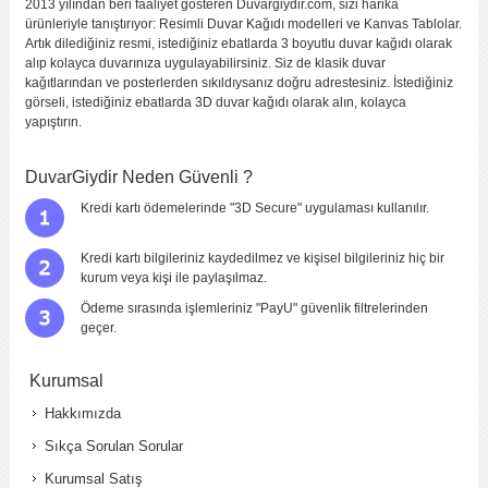
2013 yılından beri faaliyet gösteren Duvargiydir.com, sizi harika
ürünleriyle tanıştırıyor: Resimli Duvar Kağıdı modelleri ve Kanvas Tablolar.
Artık dilediğiniz resmi, istediğiniz ebatlarda 3 boyutlu duvar kağıdı olarak
alıp kolayca duvarınıza uygulayabilirsiniz. Siz de klasik duvar
kağıtlarından ve posterlerden sıkıldıysanız doğru adrestesiniz. İstediğiniz
görseli, istediğiniz ebatlarda 3D duvar kağıdı olarak alın, kolayca
yapıştırın.
DuvarGiydir Neden Güvenli ?
Kredi kartı ödemelerinde "3D Secure" uygulaması kullanılır.
Kredi kartı bilgileriniz kaydedilmez ve kişisel bilgileriniz hiç bir
kurum veya kişi ile paylaşılmaz.
Ödeme sırasında işlemleriniz "PayU" güvenlik filtrelerinden
geçer.
Kurumsal
Hakkımızda
Sıkça Sorulan Sorular
Kurumsal Satış