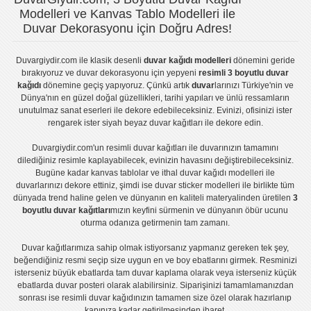
Modelleri ve Kanvas Tablo Modelleri ile
Duvar Dekorasyonu için Doğru Adres!
Duvargiydir.com
ile klasik desenli
duvar kağıdı modelleri
dönemini geride
bırakıyoruz ve
duvar dekorasyonu
için yepyeni
resimli 3 boyutlu duvar
kağıdı
dönemine geçiş yapıyoruz. Çünkü artık
duvar
larınızı Türkiye'nin ve
Dünya'nın en güzel doğal güzellikleri, tarihi yapıları ve ünlü ressamların
unutulmaz sanat eserleri ile dekore edebileceksiniz. Evinizi, ofisinizi ister
rengarek ister
siyah beyaz duvar kağıtları
ile dekore edin.
Duvargiydir.com'un
resimli duvar kağıtları
ile duvarınızın tamamını
dilediğiniz resimle kaplayabilecek, evinizin havasını değiştirebileceksiniz.
Bugüne kadar
kanvas tablo
lar ve
ithal duvar kağıdı modelleri
ile
duvarlarınızı dekore ettiniz, şimdi ise
duvar sticker
modelleri ile birlikte tüm
dünyada trend haline gelen ve dünyanın en kaliteli materyalinden üretilen
3
boyutlu duvar kağıtları
mızın keyfini sürmenin ve dünyanın öbür ucunu
oturma odanıza getirmenin tam zamanı.
Duvar kağıtlarımıza sahip olmak istiyorsanız
yapmanız gereken tek şey,
beğendiğiniz resmi seçip size uygun en ve boy ebatlarını girmek. Resminizi
isterseniz büyük ebatlarda tam
duvar kaplama
olarak veya isterseniz küçük
ebatlarda
duvar posteri
olarak alabilirsiniz. Siparişinizi tamamlamanızdan
sonrası ise
resimli duvar kağıdı
nızın tamamen size özel olarak hazırlanıp
kapınıza kadar getirilmesinden ibaret.