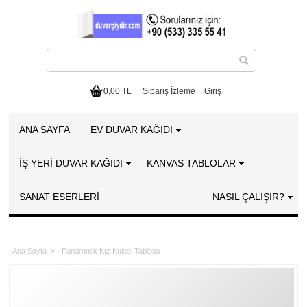
0,00 TL
Sipariş İzleme
Giriş
ANA SAYFA
EV DUVAR KAĞIDI
İŞ YERİ DUVAR KAĞIDI
KANVAS TABLOLAR
SANAT ESERLERI
NASIL ÇALIŞIR?
Ana Sayfa
»
Panaromik Kız Kulesi Tablosu