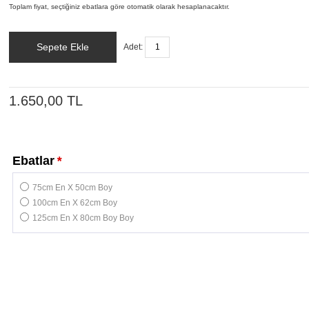
Toplam fiyat, seçtiğiniz ebatlara göre otomatik olarak hesaplanacaktır.
Sepete Ekle
Adet:
1.650,00 TL
Ebatlar
*
75cm En X 50cm Boy
100cm En X 62cm Boy
125cm En X 80cm Boy Boy