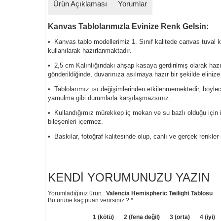
Ürün Açıklaması
Yorumlar
Kanvas Tablolarımızla Evinize Renk Gelsin:
• Kanvas tablo modellerimiz 1. Sınıf kalitede canvas tuval
kullanılarak hazırlanmaktadır.
• 2,5 cm Kalınlığındaki ahşap kasaya gerdirilmiş olarak haz
gönderildiğinde, duvarınıza asılmaya hazır bir şekilde elinize
• Tablolarımız ısı değişimlerinden etkilenmemektedir, böyl
yamulma gibi durumlarla karşılaşmazsınız.
• Kullandığımız mürekkep iç mekan ve su bazlı olduğu için i
bileşenleri içermez.
• Baskılar, fotoğraf kalitesinde olup, canlı ve gerçek renkler 
KENDI YORUMUNUZU YAZIN
Yorumladığınız ürün :
Valencia Hemispheric Twilight Tablosu
Bu ürüne kaç puan verirsiniz ?
*
1 (kötü)
2 (fena değil)
3 (orta)
4 (iyi)