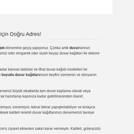
için Doğru Adres!
ıdı
dönemine geçiş yapıyoruz. Çünkü artık
duvar
larınızı
inizi ister rengarek ister
siyah beyaz duvar kağıtları
ile dekore
kadar
kanvas tablo
lar ve
ithal duvar kağıdı modelleri
ile
3 boyutlu duvar kağıtları
mızın keyfini sürmenin ve dünyanın
terseniz büyük ebatlarda tam
duvar kaplama
olarak veya
ak hazırlanıp kapınıza kadar getirilmesinden ibaret.
tılmıyor, esnemiyor, tekrar tekrar yapıştırılabiliyor ve kolayca
üksek kaliteli
resimli duvar kağıtlarımız
ı denemenizi tavsiye
om'u ziyaret etmeden sakın karar vermeyin. Kaliteli, güleryüzlü