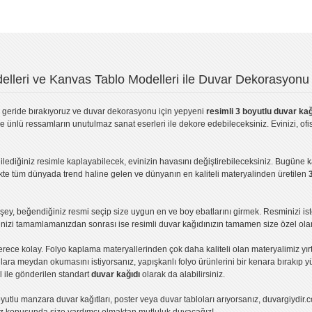
lleri ve Kanvas Tablo Modelleri ile Duvar Dekorasyonu 
geride bırakıyoruz ve
duvar dekorasyonu
için yepyeni
resimli 3 boyutlu duvar kağ
ve ünlü ressamların unutulmaz sanat eserleri ile dekore edebileceksiniz. Evinizi, ofis
ilediğiniz resimle kaplayabilecek, evinizin havasını değiştirebileceksiniz. Bugüne 
likte tüm dünyada trend haline gelen ve dünyanın en kaliteli materyalinden üretilen
ey, beğendiğiniz resmi seçip size uygun en ve boy ebatlarını girmek. Resminizi is
işinizi tamamlamanızdan sonrası ise
resimli duvar kağıdı
nızın tamamen size özel olar
erece kolay.
Folyo kaplama
materyallerinden çok daha kaliteli olan
materyalimiz
yır
ıllara meydan okumasını istiyorsanız,
yapışkanlı folyo
ürünlerini bir kenara bırakıp y
l ile gönderilen standart
duvar kağıdı
olarak da alabilirsiniz.
yutlu manzara duvar kağıtları
,
poster
veya
duvar tabloları
arıyorsanız, duvargiydir.c
ız konusunda size yardımcı olmaktan mutluluk duyacağız!