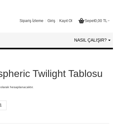
Sipariş İzleme
Giriş
Kayıt Ol
Sepet
0,00 TL
NASIL ÇALIŞIR?
pheric Twilight Tablosu
 olarak hesaplanacaktır.