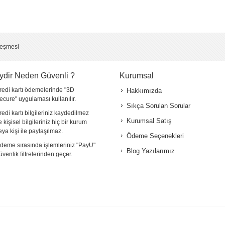
leşmesi
ydir Neden Güvenli ?
Kurumsal
redi kartı ödemelerinde "3D
Hakkımızda
ecure" uygulaması kullanılır.
Sıkça Sorulan Sorular
redi kartı bilgileriniz kaydedilmez
Kurumsal Satış
e kişisel bilgileriniz hiç bir kurum
eya kişi ile paylaşılmaz.
Ödeme Seçenekleri
deme sırasında işlemleriniz "PayU"
Blog Yazılarımız
üvenlik filtrelerinden geçer.