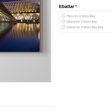
Ebatlar
*
75cm En X 50cm Boy
100cm En X 62cm Boy
125cm En X 80cm Boy Boy