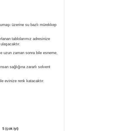
 kumaşı üzerine su bazlı mürekkep
ırlanan tablolarımız
adresinize
 ulaşacaktır.
ece uzun zaman sonra bile esneme,
nsan sağlığına zararlı solvent
ile evinize renk katacaktır.
5 (çok iyi)