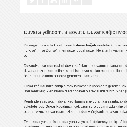
DuvarGiydir.com, 3 Boyutlu Duvar Kağıdı Mode
Duvargiydir.com
ile klasik desenli
duvar kağıdı modelleri
dönemini 
Türkiye'nin ve Dünya'nın en güzel doğal güzellikleri, tarihi yapıları 
edin.
Duvargiydir.com'un
resimli duvar kağıtları
ile duvarınızın tamamını d
duvarlarınızı dekore ettiniz, şimdi ise
duvar sticker
modelleri ile bir
öbür ucunu oturma odanıza getirmenin tam zamanı.
Duvar kağıtlarımıza sahip olmak istiyorsanız
yapmanız gereken tek ş
isterseniz küçük ebatlarda
duvar posteri
olarak alabilirsiniz. Sipar
Kendinden yapışkanlı
duvar kağıtlarımızın uygulaması
şaşırtacak d
sökülebiliyor.
Duvar kağıdı
nızın çok uzun süre duvarınızda kalıp y
ederiz. Ayrıca duvar resminizi kendinden yağışkanlı olmayan, tutka
Ev dekorasyonu
,
ofis dekorasyonu
veya
cafe dekorasyonu
için
3 bo
ve güvenilir hizmetimizle, hayal gücünüzü duvarlarınıza yansıtman