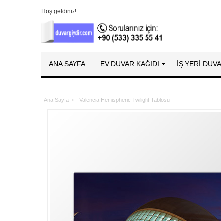
Hoş geldiniz!
ANA SAYFA
EV DUVAR KAĞIDI
İŞ YERİ DUV
Ana Sayfa
»
Valencia Hemispheric Twilight Tablosu