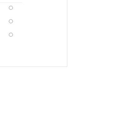
*
*
*