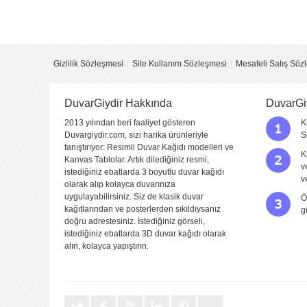
Yorumu Gönder
Gizlilik Sözleşmesi
Site Kullanım Sözleşmesi
Mesafeli Satış Söz
DuvarGiydir Hakkında
DuvarGi
2013 yılından beri faaliyet gösteren
K
Duvargiydir.com, sizi harika ürünleriyle
S
tanıştırıyor: Resimli Duvar Kağıdı modelleri ve
K
Kanvas Tablolar. Artık dilediğiniz resmi,
v
istediğiniz ebatlarda 3 boyutlu duvar kağıdı
v
olarak alıp kolayca duvarınıza
uygulayabilirsiniz. Siz de klasik duvar
Ö
kağıtlarından ve posterlerden sıkıldıysanız
g
doğru adrestesiniz. İstediğiniz görseli,
istediğiniz ebatlarda 3D duvar kağıdı olarak
alın, kolayca yapıştırın.