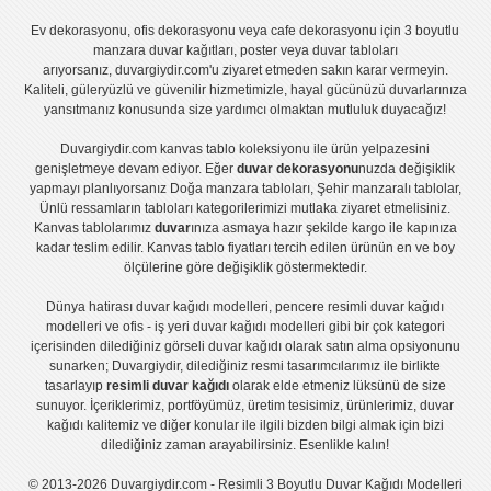
Ev dekorasyonu
,
ofis dekorasyonu
veya
cafe dekorasyonu
için
3 boyutlu
manzara duvar kağıtları
,
poster
veya
duvar tabloları
arıyorsanız, duvargiydir.com'u ziyaret etmeden sakın karar vermeyin.
Kaliteli, güleryüzlü ve güvenilir hizmetimizle, hayal gücünüzü duvarlarınıza
yansıtmanız konusunda size yardımcı olmaktan mutluluk duyacağız!
Duvargiydir.com
kanvas tablo
koleksiyonu ile ürün yelpazesini
genişletmeye devam ediyor. Eğer
duvar dekorasyonu
nuzda değişiklik
yapmayı planlıyorsanız
Doğa manzara tabloları
,
Şehir manzaralı tablolar
,
Ünlü ressamların tabloları
kategorilerimizi mutlaka ziyaret etmelisiniz.
Kanvas tablolar
ımız
duvar
ınıza asmaya hazır şekilde kargo ile kapınıza
kadar teslim edilir.
Kanvas tablo fiyatları
tercih edilen ürünün en ve boy
ölçülerine göre değişiklik göstermektedir.
Dünya hatirası duvar kağıdı modelleri
,
pencere resimli duvar kağıdı
modelleri
ve
ofis - iş yeri duvar kağıdı modelleri
gibi bir çok kategori
içerisinden dilediğiniz görseli duvar kağıdı olarak satın alma opsiyonunu
sunarken; Duvargiydir, dilediğiniz resmi tasarımcılarımız ile birlikte
tasarlayıp
resimli duvar kağıdı
olarak elde etmeniz lüksünü de size
sunuyor. İçeriklerimiz, portföyümüz, üretim tesisimiz, ürünlerimiz, duvar
kağıdı kalitemiz ve diğer konular ile ilgili bizden bilgi almak için bizi
dilediğiniz zaman arayabilirsiniz. Esenlikle kalın!
© 2013-2026 Duvargiydir.com - Resimli 3 Boyutlu Duvar Kağıdı Modelleri