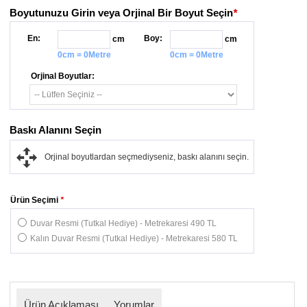
Boyutunuzu Girin veya Orjinal Bir Boyut Seçin
*
En:
Boy:
cm
cm
0cm = 0Metre
0cm = 0Metre
Orjinal Boyutlar:
Baskı Alanını Seçin
Orjinal boyutlardan seçmediyseniz, baskı alanını seçin.
Ürün Seçimi
*
Duvar Resmi (Tutkal Hediye) - Metrekaresi 490 TL
Kalın Duvar Resmi (Tutkal Hediye) - Metrekaresi 580 TL
Ürün Açıklaması
Yorumlar