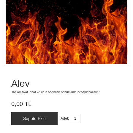
Alev
Toplam fiyat, ebat ve ürün seçiminiz sonucunda hesaplanacaktır.
0,00 TL
Sepete Ekle
Adet: