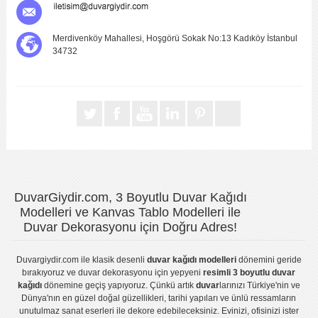
Merdivenköy Mahallesi, Hoşgörü Sokak No:13 Kadıköy İstanbul
34732
DuvarGiydir.com, 3 Boyutlu Duvar Kağıdı
Modelleri ve Kanvas Tablo Modelleri ile
Duvar Dekorasyonu için Doğru Adres!
Duvargiydir.com
ile klasik desenli
duvar kağıdı modelleri
dönemini geride
bırakıyoruz ve
duvar dekorasyonu
için yepyeni
resimli 3 boyutlu duvar
kağıdı
dönemine geçiş yapıyoruz. Çünkü artık
duvar
larınızı Türkiye'nin ve
Dünya'nın en güzel doğal güzellikleri, tarihi yapıları ve ünlü ressamların
unutulmaz sanat eserleri ile dekore edebileceksiniz. Evinizi, ofisinizi ister