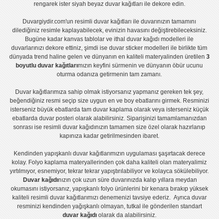
rengarek ister
siyah beyaz duvar kağıtları
ile dekore edin.
Duvargiydir.com'un
resimli duvar kağıtları
ile duvarınızın tamamını
dilediğiniz resimle kaplayabilecek, evinizin havasını değiştirebileceksiniz.
Bugüne kadar
kanvas tablo
lar ve
ithal duvar kağıdı modelleri
ile
duvarlarınızı dekore ettiniz, şimdi ise
duvar sticker
modelleri ile birlikte tüm
dünyada trend haline gelen ve dünyanın en kaliteli materyalinden üretilen
3
boyutlu duvar kağıtları
mızın keyfini sürmenin ve dünyanın öbür ucunu
oturma odanıza getirmenin tam zamanı.
Duvar kağıtlarımıza sahip olmak istiyorsanız
yapmanız gereken tek şey,
beğendiğiniz resmi seçip size uygun en ve boy ebatlarını girmek. Resminizi
isterseniz büyük ebatlarda tam
duvar kaplama
olarak veya isterseniz küçük
ebatlarda
duvar posteri
olarak alabilirsiniz. Siparişinizi tamamlamanızdan
sonrası ise
resimli duvar kağıdı
nızın tamamen size özel olarak hazırlanıp
kapınıza kadar getirilmesinden ibaret.
Kendinden yapışkanlı
duvar kağıtlarımızın uygulaması
şaşırtacak derece
kolay.
Folyo kaplama
materyallerinden çok daha kaliteli olan
materyalimiz
yırtılmıyor, esnemiyor, tekrar tekrar yapıştırılabiliyor ve kolayca sökülebiliyor.
Duvar kağıdı
nızın çok uzun süre duvarınızda kalıp yıllara meydan
okumasını istiyorsanız,
yapışkanlı folyo
ürünlerini bir kenara bırakıp yüksek
kaliteli
resimli duvar kağıtlarımız
ı denemenizi tavsiye ederiz. Ayrıca duvar
resminizi kendinden yağışkanlı olmayan, tutkal ile gönderilen standart
duvar kağıdı
olarak da alabilirsiniz.