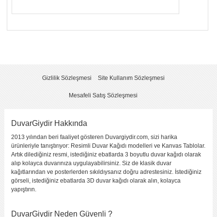
Yorumunuzun Başlığı
*
Yorum
*
Gizlilik Sözleşmesi
Site Kullanım Sözleşmesi
Mesafeli Satış Sözleşmesi
DuvarGiydir Hakkında
2013 yılından beri faaliyet gösteren Duvargiydir.com, sizi harika
Yorumu Gönder
ürünleriyle tanıştırıyor: Resimli Duvar Kağıdı modelleri ve Kanvas Tablolar.
Artık dilediğiniz resmi, istediğiniz ebatlarda 3 boyutlu duvar kağıdı olarak
alıp kolayca duvarınıza uygulayabilirsiniz. Siz de klasik duvar
kağıtlarından ve posterlerden sıkıldıysanız doğru adrestesiniz. İstediğiniz
görseli, istediğiniz ebatlarda 3D duvar kağıdı olarak alın, kolayca
yapıştırın.
DuvarGiydir Neden Güvenli ?