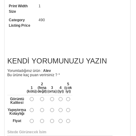
• Görselde düzenleme yaptırmak istiyorsanız yine bize telefon
numaramızdan ulaşabilirsiniz.
Print Width
1
Size
Category
490
Listing Price
KENDI YORUMUNUZU YAZIN
Yorumladığınız ürün :
Alev
Bu ürüne kaç puan verirsiniz ?
*
2
5
1
(fena
3
4
(çok
(kötü)
değil)
(orta)
(iyi)
iyi)
Görüntü
Kalitesi
Yapıştırma
Kolaylığı
Fiyat
Sitede Görünecek İsim
*