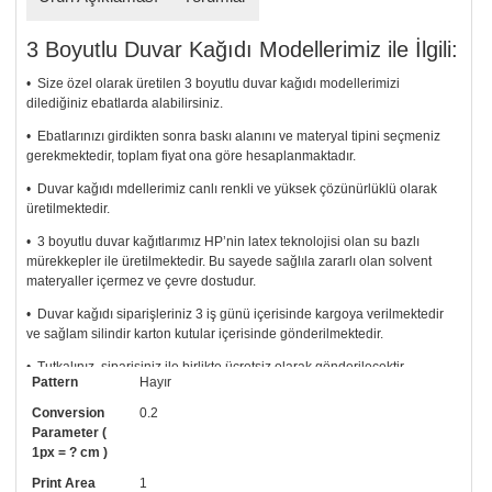
3 Boyutlu Duvar Kağıdı Modellerimiz ile İlgili:
• Size özel olarak üretilen 3 boyutlu duvar kağıdı modellerimizi
dilediğiniz ebatlarda alabilirsiniz.
• Ebatlarınızı girdikten sonra baskı alanını ve materyal tipini seçmeniz
gerekmektedir, toplam fiyat ona göre hesaplanmaktadır.
• Duvar kağıdı mdellerimiz canlı renkli ve yüksek çözünürlüklü olarak
üretilmektedir.
• 3 boyutlu duvar kağıtlarımız HP’nin latex teknolojisi olan su bazlı
mürekkepler ile üretilmektedir. Bu sayede sağlıla zararlı olan solvent
materyaller içermez ve çevre dostudur.
• Duvar kağıdı siparişleriniz 3 iş günü içerisinde kargoya verilmektedir
ve sağlam silindir karton kutular içerisinde gönderilmektedir.
• Tutkalınız, siparişiniz ile birlikte ücretsiz olarak gönderilecektir.
Pattern
Hayır
Uygulaması standart duvar kağıdı ile aynıdır. Siparişiniz ile birlikte
uygulama kılavuzu da gönderilecektir.
Conversion
0.2
Parameter (
• Resimli duvar kağıdı modelinizi siyah beyaz renklerde istiyorsanız bizi
1px = ? cm )
arayıp talebinizi iletebilirsiniz.
Print Area
1