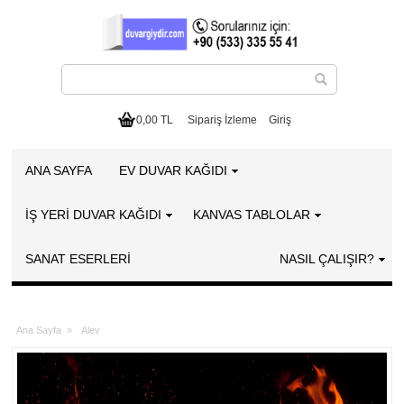
0,00 TL
Sipariş İzleme
Giriş
ANA SAYFA
EV DUVAR KAĞIDI
İŞ YERİ DUVAR KAĞIDI
KANVAS TABLOLAR
SANAT ESERLERI
NASIL ÇALIŞIR?
Ana Sayfa
»
Alev