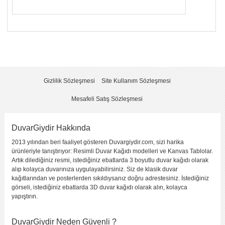
Yorumunuzun Başlığı
*
Yorum
*
Gizlilik Sözleşmesi
Site Kullanım Sözleşmesi
Mesafeli Satış Sözleşmesi
DuvarGiydir Hakkında
2013 yılından beri faaliyet gösteren Duvargiydir.com, sizi harika
Yorumu Gönder
ürünleriyle tanıştırıyor: Resimli Duvar Kağıdı modelleri ve Kanvas Tablolar.
Artık dilediğiniz resmi, istediğiniz ebatlarda 3 boyutlu duvar kağıdı olarak
alıp kolayca duvarınıza uygulayabilirsiniz. Siz de klasik duvar
kağıtlarından ve posterlerden sıkıldıysanız doğru adrestesiniz. İstediğiniz
görseli, istediğiniz ebatlarda 3D duvar kağıdı olarak alın, kolayca
yapıştırın.
DuvarGiydir Neden Güvenli ?