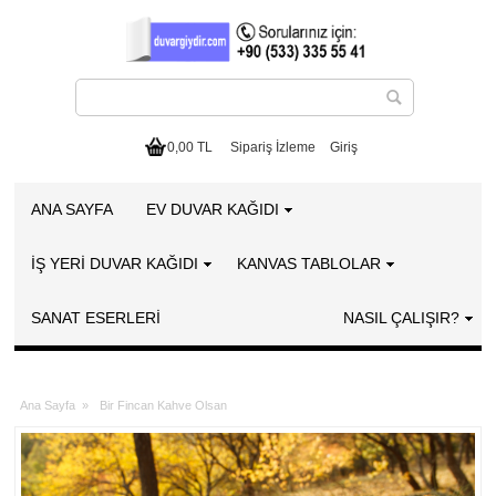
0,00 TL
Sipariş İzleme
Giriş
ANA SAYFA
EV DUVAR KAĞIDI
İŞ YERİ DUVAR KAĞIDI
KANVAS TABLOLAR
SANAT ESERLERI
NASIL ÇALIŞIR?
Ana Sayfa
»
Bir Fincan Kahve Olsan