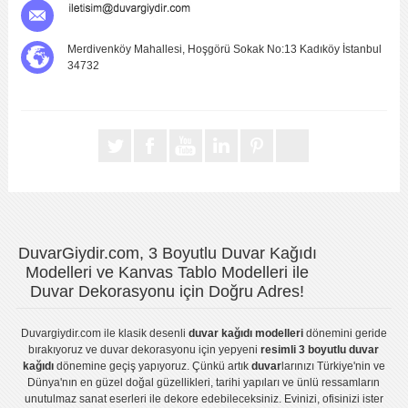
Merdivenköy Mahallesi, Hoşgörü Sokak No:13 Kadıköy İstanbul
34732
DuvarGiydir.com, 3 Boyutlu Duvar Kağıdı
Modelleri ve Kanvas Tablo Modelleri ile
Duvar Dekorasyonu için Doğru Adres!
Duvargiydir.com
ile klasik desenli
duvar kağıdı modelleri
dönemini geride
bırakıyoruz ve
duvar dekorasyonu
için yepyeni
resimli 3 boyutlu duvar
kağıdı
dönemine geçiş yapıyoruz. Çünkü artık
duvar
larınızı Türkiye'nin ve
Dünya'nın en güzel doğal güzellikleri, tarihi yapıları ve ünlü ressamların
unutulmaz sanat eserleri ile dekore edebileceksiniz. Evinizi, ofisinizi ister