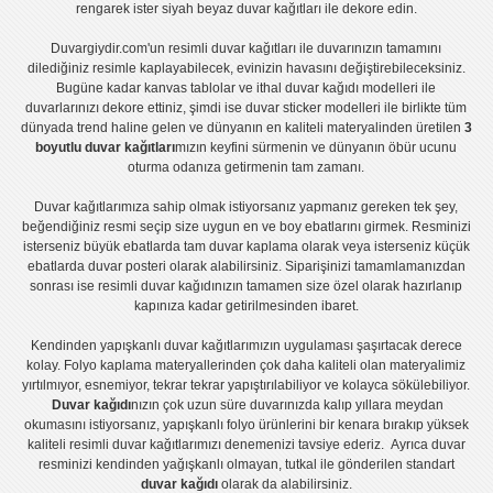
rengarek ister
siyah beyaz duvar kağıtları
ile dekore edin.
Duvargiydir.com'un
resimli duvar kağıtları
ile duvarınızın tamamını
dilediğiniz resimle kaplayabilecek, evinizin havasını değiştirebileceksiniz.
Bugüne kadar
kanvas tablo
lar ve
ithal duvar kağıdı modelleri
ile
duvarlarınızı dekore ettiniz, şimdi ise
duvar sticker
modelleri ile birlikte tüm
dünyada trend haline gelen ve dünyanın en kaliteli materyalinden üretilen
3
boyutlu duvar kağıtları
mızın keyfini sürmenin ve dünyanın öbür ucunu
oturma odanıza getirmenin tam zamanı.
Duvar kağıtlarımıza sahip olmak istiyorsanız
yapmanız gereken tek şey,
beğendiğiniz resmi seçip size uygun en ve boy ebatlarını girmek. Resminizi
isterseniz büyük ebatlarda tam
duvar kaplama
olarak veya isterseniz küçük
ebatlarda
duvar posteri
olarak alabilirsiniz. Siparişinizi tamamlamanızdan
sonrası ise
resimli duvar kağıdı
nızın tamamen size özel olarak hazırlanıp
kapınıza kadar getirilmesinden ibaret.
Kendinden yapışkanlı
duvar kağıtlarımızın uygulaması
şaşırtacak derece
kolay.
Folyo kaplama
materyallerinden çok daha kaliteli olan
materyalimiz
yırtılmıyor, esnemiyor, tekrar tekrar yapıştırılabiliyor ve kolayca sökülebiliyor.
Duvar kağıdı
nızın çok uzun süre duvarınızda kalıp yıllara meydan
okumasını istiyorsanız,
yapışkanlı folyo
ürünlerini bir kenara bırakıp yüksek
kaliteli
resimli duvar kağıtlarımız
ı denemenizi tavsiye ederiz. Ayrıca duvar
resminizi kendinden yağışkanlı olmayan, tutkal ile gönderilen standart
duvar kağıdı
olarak da alabilirsiniz.