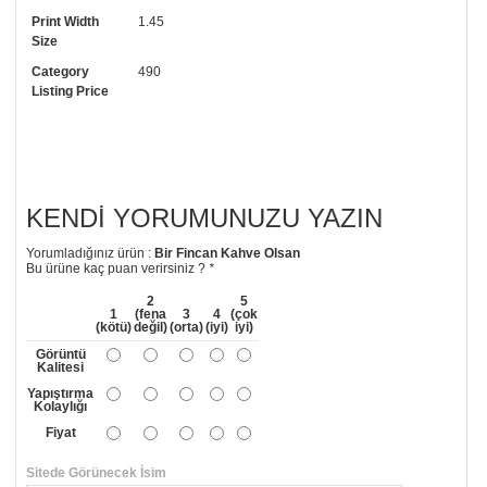
Print Width
1.45
• Görselde düzenleme yaptırmak istiyorsanız yine bize telefon
Size
numaramızdan ulaşabilirsiniz.
Category
490
Listing Price
KENDI YORUMUNUZU YAZIN
Yorumladığınız ürün :
Bir Fincan Kahve Olsan
Bu ürüne kaç puan verirsiniz ?
*
2
5
1
(fena
3
4
(çok
(kötü)
değil)
(orta)
(iyi)
iyi)
Görüntü
Kalitesi
Yapıştırma
Kolaylığı
Fiyat
Sitede Görünecek İsim
*