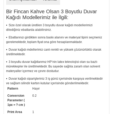
Bir Fincan Kahve Olsan 3 Boyutlu Duvar
Kağıdı Modellerimiz ile İlgili:
• Size özel olarak üretilen 3 boyutlu duvar kağıdı modellerimizi
dilediğiniz ebatlarda alabilirsiniz.
• Ebatlarınızı girdikten sonra baskı alanını ve materyal tipini seçmeniz
gerekmektedir, toplam fiyat ona göre hesaplanmaktadır.
• Duvar kağıdı mdellerimiz canlı renkli ve yüksek çözünürlüklü olarak
üretilmektedir.
• 3 boyutlu duvar kağıtlarımız HP’nin latex teknolojisi olan su bazlı
mürekkepler ile üretilmektedir. Bu sayede sağlıla zararlı olan solvent
materyaller içermez ve çevre dostudur.
• Duvar kağıdı siparişleriniz 3 iş günü içerisinde kargoya verilmektedir
ve sağlam silindir karton kutular içerisinde gönderilmektedir.
Pattern
Hayır
• Tutkalınız, siparişiniz ile birlikte ücretsiz olarak gönderilecektir.
Uygulaması standart duvar kağıdı ile aynıdır. Siparişiniz ile birlikte
Conversion
0.2
uygulama kılavuzu da gönderilecektir.
Parameter (
1px = ? cm )
• Resimli duvar kağıdı modelinizi siyah beyaz renklerde istiyorsanız bizi
Print Area
1
arayıp talebinizi iletebilirsiniz.