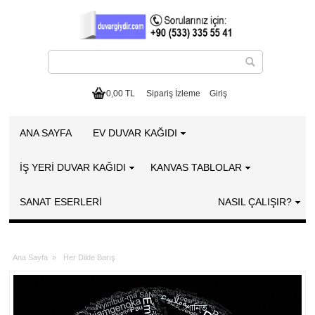
0,00 TL
Sipariş İzleme
Giriş
ANA SAYFA
EV DUVAR KAĞIDI
İŞ YERİ DUVAR KAĞIDI
KANVAS TABLOLAR
SANAT ESERLERI
NASIL ÇALIŞIR?
Ana Sayfa
»
Her Dilde Barış