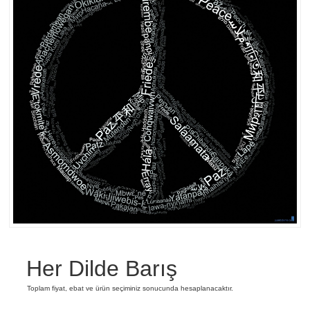
Her Dilde Barış
Toplam fiyat, ebat ve ürün seçiminiz sonucunda hesaplanacaktır.