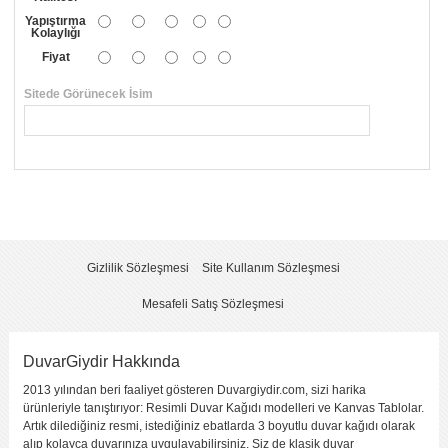
Yapıştırma
Kolaylığı
Fiyat
Sitede Görünecek İsim
*
Yorumunuzun Başlığı
*
Yorum
*
Gizlilik Sözleşmesi
Site Kullanım Sözleşmesi
Mesafeli Satış Sözleşmesi
DuvarGiydir Hakkında
2013 yılından beri faaliyet gösteren Duvargiydir.com, sizi harika
Yorumu Gönder
ürünleriyle tanıştırıyor: Resimli Duvar Kağıdı modelleri ve Kanvas Tablolar.
Artık dilediğiniz resmi, istediğiniz ebatlarda 3 boyutlu duvar kağıdı olarak
alıp kolayca duvarınıza uygulayabilirsiniz. Siz de klasik duvar