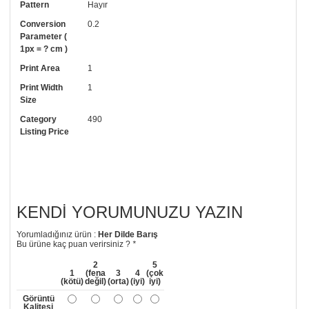
Pattern
Hayır
• Tutkalınız, siparişiniz ile birlikte ücretsiz olarak gönderilecektir.
Uygulaması standart duvar kağıdı ile aynıdır. Siparişiniz ile birlikte
Conversion
0.2
uygulama kılavuzu da gönderilecektir.
Parameter (
1px = ? cm )
• Resimli duvar kağıdı modelinizi siyah beyaz renklerde istiyorsanız bizi
Print Area
1
arayıp talebinizi iletebilirsiniz.
Print Width
1
• Görselde düzenleme yaptırmak istiyorsanız yine bize telefon
Size
numaramızdan ulaşabilirsiniz.
Category
490
Listing Price
KENDI YORUMUNUZU YAZIN
Yorumladığınız ürün :
Her Dilde Barış
Bu ürüne kaç puan verirsiniz ?
*
2
5
1
(fena
3
4
(çok
(kötü)
değil)
(orta)
(iyi)
iyi)
Görüntü
Kalitesi