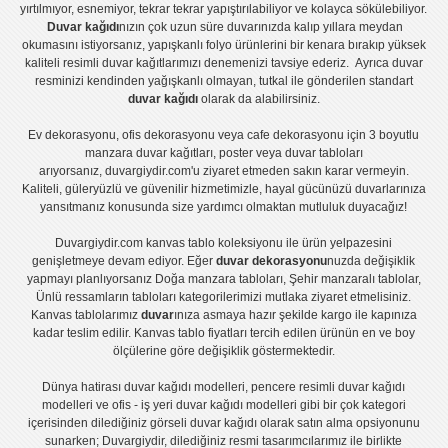
yırtılmıyor, esnemiyor, tekrar tekrar yapıştırılabiliyor ve kolayca sökülebiliyor.
Duvar kağıdı
nızın çok uzun süre duvarınızda kalıp yıllara meydan
okumasını istiyorsanız,
yapışkanlı folyo
ürünlerini bir kenara bırakıp yüksek
kaliteli
resimli duvar kağıtlarımız
ı denemenizi tavsiye ederiz. Ayrıca duvar
resminizi kendinden yağışkanlı olmayan, tutkal ile gönderilen standart
duvar kağıdı
olarak da alabilirsiniz.
Ev dekorasyonu
,
ofis dekorasyonu
veya
cafe dekorasyonu
için
3 boyutlu
manzara duvar kağıtları
,
poster
veya
duvar tabloları
arıyorsanız, duvargiydir.com'u ziyaret etmeden sakın karar vermeyin.
Kaliteli, güleryüzlü ve güvenilir hizmetimizle, hayal gücünüzü duvarlarınıza
yansıtmanız konusunda size yardımcı olmaktan mutluluk duyacağız!
Duvargiydir.com
kanvas tablo
koleksiyonu ile ürün yelpazesini
genişletmeye devam ediyor. Eğer
duvar dekorasyonu
nuzda değişiklik
yapmayı planlıyorsanız
Doğa manzara tabloları
,
Şehir manzaralı tablolar
,
Ünlü ressamların tabloları
kategorilerimizi mutlaka ziyaret etmelisiniz.
Kanvas tablolar
ımız
duvar
ınıza asmaya hazır şekilde kargo ile kapınıza
kadar teslim edilir.
Kanvas tablo fiyatları
tercih edilen ürünün en ve boy
ölçülerine göre değişiklik göstermektedir.
Dünya hatirası duvar kağıdı modelleri
,
pencere resimli duvar kağıdı
modelleri
ve
ofis - iş yeri duvar kağıdı modelleri
gibi bir çok kategori
içerisinden dilediğiniz görseli duvar kağıdı olarak satın alma opsiyonunu
sunarken; Duvargiydir, dilediğiniz resmi tasarımcılarımız ile birlikte