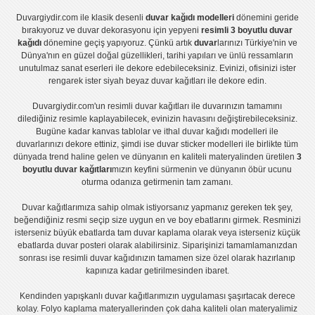
Duvargiydir.com
ile klasik desenli
duvar kağıdı modelleri
dönemini geride
bırakıyoruz ve
duvar dekorasyonu
için yepyeni
resimli 3 boyutlu duvar
kağıdı
dönemine geçiş yapıyoruz. Çünkü artık
duvar
larınızı Türkiye'nin ve
Dünya'nın en güzel doğal güzellikleri, tarihi yapıları ve ünlü ressamların
unutulmaz sanat eserleri ile dekore edebileceksiniz. Evinizi, ofisinizi ister
rengarek ister
siyah beyaz duvar kağıtları
ile dekore edin.
Duvargiydir.com'un
resimli duvar kağıtları
ile duvarınızın tamamını
dilediğiniz resimle kaplayabilecek, evinizin havasını değiştirebileceksiniz.
Bugüne kadar
kanvas tablo
lar ve
ithal duvar kağıdı modelleri
ile
duvarlarınızı dekore ettiniz, şimdi ise
duvar sticker
modelleri ile birlikte tüm
dünyada trend haline gelen ve dünyanın en kaliteli materyalinden üretilen
3
boyutlu duvar kağıtları
mızın keyfini sürmenin ve dünyanın öbür ucunu
oturma odanıza getirmenin tam zamanı.
Duvar kağıtlarımıza sahip olmak istiyorsanız
yapmanız gereken tek şey,
beğendiğiniz resmi seçip size uygun en ve boy ebatlarını girmek. Resminizi
isterseniz büyük ebatlarda tam
duvar kaplama
olarak veya isterseniz küçük
ebatlarda
duvar posteri
olarak alabilirsiniz. Siparişinizi tamamlamanızdan
sonrası ise
resimli duvar kağıdı
nızın tamamen size özel olarak hazırlanıp
kapınıza kadar getirilmesinden ibaret.
Kendinden yapışkanlı
duvar kağıtlarımızın uygulaması
şaşırtacak derece
kolay.
Folyo kaplama
materyallerinden çok daha kaliteli olan
materyalimiz