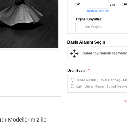
En:
Bo
cm
0cm = 0Metre
Orjinal Boyutlar:
Baskı Alanını Seçin
Orjinal boyutlardan seçmediys
Ürün Seçimi
*
Duvar Resmi (Tutkal Hediye) - Me
Kalın Duvar Resmi (Tutkal Hediye
* 
ı Modellerimiz ile