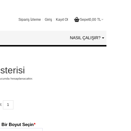
Sipariş İzleme
Giriş
Kayıt Ol
Sepet
0,00 TL
NASIL ÇALIŞIR?
terisi
nucunda hesaplanacaktır.
t:
 Bir Boyut Seçin
*