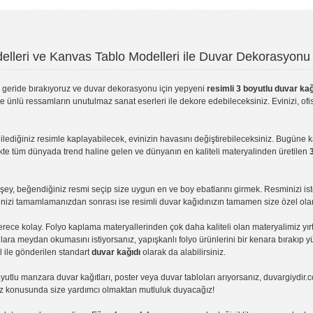
lleri ve Kanvas Tablo Modelleri ile Duvar Dekorasyonu 
geride bırakıyoruz ve
duvar dekorasyonu
için yepyeni
resimli 3 boyutlu duvar kağ
ve ünlü ressamların unutulmaz sanat eserleri ile dekore edebileceksiniz. Evinizi, ofis
ilediğiniz resimle kaplayabilecek, evinizin havasını değiştirebileceksiniz. Bugüne 
likte tüm dünyada trend haline gelen ve dünyanın en kaliteli materyalinden üretilen
ey, beğendiğiniz resmi seçip size uygun en ve boy ebatlarını girmek. Resminizi is
işinizi tamamlamanızdan sonrası ise
resimli duvar kağıdı
nızın tamamen size özel olar
erece kolay.
Folyo kaplama
materyallerinden çok daha kaliteli olan
materyalimiz
yır
ıllara meydan okumasını istiyorsanız,
yapışkanlı folyo
ürünlerini bir kenara bırakıp y
l ile gönderilen standart
duvar kağıdı
olarak da alabilirsiniz.
yutlu manzara duvar kağıtları
,
poster
veya
duvar tabloları
arıyorsanız, duvargiydir.c
ız konusunda size yardımcı olmaktan mutluluk duyacağız!