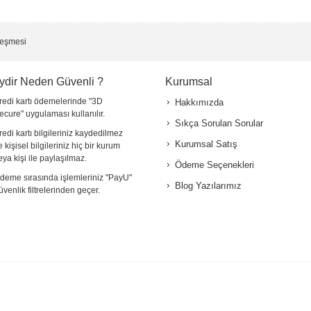
*
leşmesi
ydir Neden Güvenli ?
Kurumsal
redi kartı ödemelerinde "3D
Hakkımızda
ecure" uygulaması kullanılır.
Sıkça Sorulan Sorular
redi kartı bilgileriniz kaydedilmez
Kurumsal Satış
e kişisel bilgileriniz hiç bir kurum
eya kişi ile paylaşılmaz.
Ödeme Seçenekleri
deme sırasında işlemleriniz "PayU"
Blog Yazılarımız
üvenlik filtrelerinden geçer.