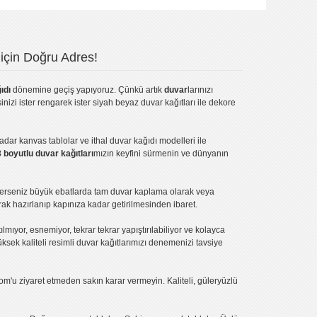
için Doğru Adres!
ıdı
dönemine geçiş yapıyoruz. Çünkü artık
duvar
larınızı
inizi ister rengarek ister
siyah beyaz duvar kağıtları
ile dekore
kadar
kanvas tablo
lar ve
ithal duvar kağıdı modelleri
ile
3 boyutlu duvar kağıtları
mızın keyfini sürmenin ve dünyanın
terseniz büyük ebatlarda tam
duvar kaplama
olarak veya
ak hazırlanıp kapınıza kadar getirilmesinden ibaret.
tılmıyor, esnemiyor, tekrar tekrar yapıştırılabiliyor ve kolayca
üksek kaliteli
resimli duvar kağıtlarımız
ı denemenizi tavsiye
om'u ziyaret etmeden sakın karar vermeyin. Kaliteli, güleryüzlü