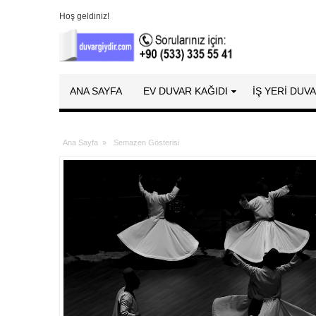
Hoş geldiniz!
ANA SAYFA
EV DUVAR KAĞIDI
İŞ YERİ DUV
Ana Sayfa
»
Semazen Gösterisi