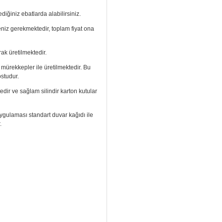
diğiniz ebatlarda alabilirsiniz.
meniz gerekmektedir, toplam fiyat ona
ak üretilmektedir.
ı mürekkepler ile üretilmektedir. Bu
ostudur.
edir ve sağlam silindir karton kutular
. Uygulaması standart duvar kağıdı ile
.
izi arayıp talebinizi iletebilirsiniz.
aramızdan ulaşabilirsiniz.