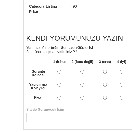
Category Listing
490
Price
KENDI YORUMUNUZU YAZIN
Yorumladığınız ürün :
Semazen Gösterisi
Bu ürüne kaç puan verirsiniz ?
*
1 (kötü)
2 (fena değil)
3 (orta)
4 (iyi)
Görüntü
Kalitesi
Yapıştırma
Kolaylığı
Fiyat
Sitede Görünecek İsim
Yorumunuzun Başlığı