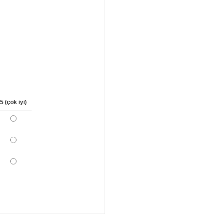
5 (çok iyi)
*
*