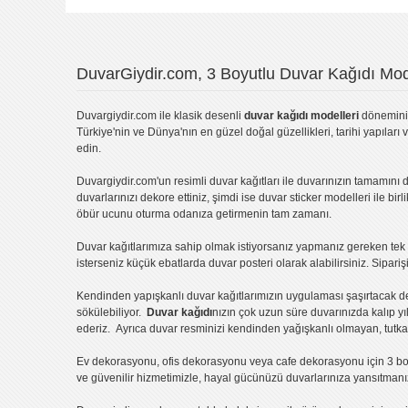
DuvarGiydir.com, 3 Boyutlu Duvar Kağıdı Mode
Duvargiydir.com
ile klasik desenli
duvar kağıdı modelleri
dönemini 
Türkiye'nin ve Dünya'nın en güzel doğal güzellikleri, tarihi yapıları 
edin.
Duvargiydir.com'un
resimli duvar kağıtları
ile duvarınızın tamamını d
duvarlarınızı dekore ettiniz, şimdi ise
duvar sticker
modelleri ile bir
öbür ucunu oturma odanıza getirmenin tam zamanı.
Duvar kağıtlarımıza sahip olmak istiyorsanız
yapmanız gereken tek ş
isterseniz küçük ebatlarda
duvar posteri
olarak alabilirsiniz. Sipar
Kendinden yapışkanlı
duvar kağıtlarımızın uygulaması
şaşırtacak d
sökülebiliyor.
Duvar kağıdı
nızın çok uzun süre duvarınızda kalıp y
ederiz. Ayrıca duvar resminizi kendinden yağışkanlı olmayan, tutka
Ev dekorasyonu
,
ofis dekorasyonu
veya
cafe dekorasyonu
için
3 bo
ve güvenilir hizmetimizle, hayal gücünüzü duvarlarınıza yansıtman