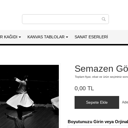
AR KAĞIDI
KANVAS TABLOLAR
SANAT ESERLERI
Semazen Gös
Toplam fiyat, ebat ve ürün seçiminiz so
0,00 TL
Sepete Ekle
Ade
Boyutunuzu Girin veya Orjinal