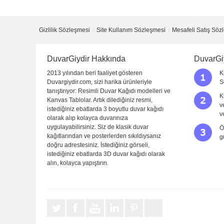
Yorum
Gizlilik Sözleşmesi
Site Kullanım Sözleşmesi
Mesafeli Satış Söz
DuvarGiydir Hakkında
DuvarGi
2013 yılından beri faaliyet gösteren
K
Duvargiydir.com, sizi harika ürünleriyle
S
tanıştırıyor: Resimli Duvar Kağıdı modelleri ve
K
Kanvas Tablolar. Artık dilediğiniz resmi,
v
istediğiniz ebatlarda 3 boyutlu duvar kağıdı
Yorumu Gönder
v
olarak alıp kolayca duvarınıza
uygulayabilirsiniz. Siz de klasik duvar
Ö
kağıtlarından ve posterlerden sıkıldıysanız
g
doğru adrestesiniz. İstediğiniz görseli,
istediğiniz ebatlarda 3D duvar kağıdı olarak
alın, kolayca yapıştırın.