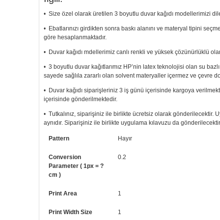
• Size özel olarak üretilen 3 boyutlu duvar kağıdı modellerimizi dile
• Ebatlarınızı girdikten sonra baskı alanını ve materyal tipini seç
göre hesaplanmaktadır.
• Duvar kağıdı mdellerimiz canlı renkli ve yüksek çözünürlüklü olar
• 3 boyutlu duvar kağıtlarımız HP’nin latex teknolojisi olan su bazl
sayede sağlıla zararlı olan solvent materyaller içermez ve çevre d
• Duvar kağıdı siparişleriniz 3 iş günü içerisinde kargoya verilmekt
içerisinde gönderilmektedir.
• Tutkalınız, siparişiniz ile birlikte ücretsiz olarak gönderilecektir
aynıdır. Siparişiniz ile birlikte uygulama kılavuzu da gönderilecektir
• Resimli duvar kağıdı modelinizi siyah beyaz renklerde istiyorsanız b
Pattern
Hayır
• Görselde düzenleme yaptırmak istiyorsanız yine bize telefon num
Conversion
0.2
Parameter ( 1px = ?
cm )
Print Area
1
Print Width Size
1