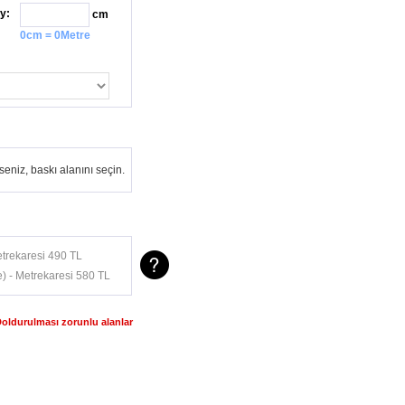
y:
cm
0cm = 0Metre
eniz, baskı alanını seçin.
trekaresi 490 TL
) - Metrekaresi 580 TL
Doldurulması zorunlu alanlar