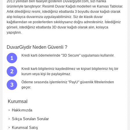
2013 yılından beri faaliyet gösteren Duvargiydir.com, sizi harika
ürünleriyle tanıştırıyor: Resimli Duvar Kağıdı modelleri ve Kanvas Tablolar.
Artık dilediğiniz resmi, istediğiniz ebatlarda 3 boyutlu duvar kağıdı olarak
alıp kolayca duvarınıza uygulayabilirsiniz. Siz de klasik duvar
kağıtlarından ve posterlerden sıkıldıysanız doğru adrestesiniz. İstediğiniz
görseli, istediğiniz ebatlarda 3D duvar kağıdı olarak alın, kolayca
yapıştırın.
DuvarGiydir Neden Güvenli ?
Kredi kartı ödemelerinde "3D Secure" uygulaması kullanılır.
Kredi kartı bilgileriniz kaydedilmez ve kişisel bilgileriniz hiç bir
kurum veya kişi ile paylaşılmaz.
Ödeme sırasında işlemleriniz "PayU" güvenlik filtrelerinden
geçer.
Kurumsal
Hakkımızda
Sıkça Sorulan Sorular
Kurumsal Satış