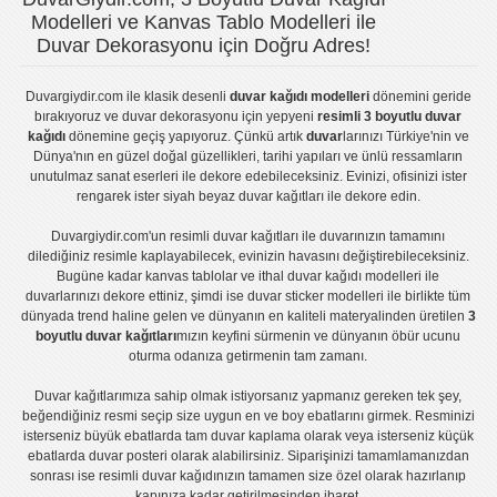
Modelleri ve Kanvas Tablo Modelleri ile
Duvar Dekorasyonu için Doğru Adres!
Duvargiydir.com
ile klasik desenli
duvar kağıdı modelleri
dönemini geride
bırakıyoruz ve
duvar dekorasyonu
için yepyeni
resimli 3 boyutlu duvar
kağıdı
dönemine geçiş yapıyoruz. Çünkü artık
duvar
larınızı Türkiye'nin ve
Dünya'nın en güzel doğal güzellikleri, tarihi yapıları ve ünlü ressamların
unutulmaz sanat eserleri ile dekore edebileceksiniz. Evinizi, ofisinizi ister
rengarek ister
siyah beyaz duvar kağıtları
ile dekore edin.
Duvargiydir.com'un
resimli duvar kağıtları
ile duvarınızın tamamını
dilediğiniz resimle kaplayabilecek, evinizin havasını değiştirebileceksiniz.
Bugüne kadar
kanvas tablo
lar ve
ithal duvar kağıdı modelleri
ile
duvarlarınızı dekore ettiniz, şimdi ise
duvar sticker
modelleri ile birlikte tüm
dünyada trend haline gelen ve dünyanın en kaliteli materyalinden üretilen
3
boyutlu duvar kağıtları
mızın keyfini sürmenin ve dünyanın öbür ucunu
oturma odanıza getirmenin tam zamanı.
Duvar kağıtlarımıza sahip olmak istiyorsanız
yapmanız gereken tek şey,
beğendiğiniz resmi seçip size uygun en ve boy ebatlarını girmek. Resminizi
isterseniz büyük ebatlarda tam
duvar kaplama
olarak veya isterseniz küçük
ebatlarda
duvar posteri
olarak alabilirsiniz. Siparişinizi tamamlamanızdan
sonrası ise
resimli duvar kağıdı
nızın tamamen size özel olarak hazırlanıp
kapınıza kadar getirilmesinden ibaret.