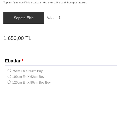
Toplam fiyat, seçtiğiniz ebatlara göre otomatik olarak hesaplanacaktır.
Sepete Ekle
Adet:
1.650,00 TL
Ebatlar
*
75cm En X 50cm Boy
100cm En X 62cm Boy
125cm En X 80cm Boy Boy