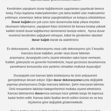
Kendinden yapışkanlı
duvar kağıtlarımızın uygulaması
şaşırtacak derece
kolay.
Folyo kaplama
materyallerinden çok daha kaliteli olan
materyalimiz
yırtılmıyor, esnemiyor, tekrar tekrar yapıştırılabiliyor ve kolayca sökülebiliyor.
Duvar kağıdı
nızın çok uzun süre duvarınızda kalıp yıllara meydan
okumasını istiyorsanız,
yapışkanlı folyo
ürünlerini bir kenara bırakıp yüksek
kaliteli
resimli duvar kağıtlarımız
ı denemenizi tavsiye ederiz. Ayrıca duvar
resminizi kendinden yağışkanlı olmayan, tutkal ile gönderilen standart
duvar kağıdı
olarak da alabilirsiniz.
Ev dekorasyonu
,
ofis dekorasyonu
veya
cafe dekorasyonu
için
3 boyutlu
manzara duvar kağıtları
,
poster
veya
duvar tabloları
arıyorsanız, duvargiydir.com'u ziyaret etmeden sakın karar vermeyin.
Kaliteli, güleryüzlü ve güvenilir hizmetimizle, hayal gücünüzü duvarlarınıza
yansıtmanız konusunda size yardımcı olmaktan mutluluk duyacağız!
Duvargiydir.com
kanvas tablo
koleksiyonu ile ürün yelpazesini
genişletmeye devam ediyor. Eğer
duvar dekorasyonu
nuzda değişiklik
yapmayı planlıyorsanız
Doğa manzara tabloları
,
Şehir manzaralı tablolar
,
Ünlü ressamların tabloları
kategorilerimizi mutlaka ziyaret etmelisiniz.
Kanvas tablolar
ımız
duvar
ınıza asmaya hazır şekilde kargo ile kapınıza
kadar teslim edilir.
Kanvas tablo fiyatları
tercih edilen ürünün en ve boy
ölçülerine göre değişiklik göstermektedir.