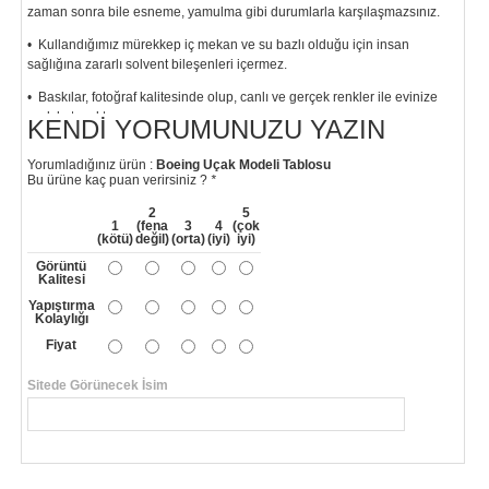
zaman sonra bile esneme, yamulma gibi durumlarla karşılaşmazsınız.
• Kullandığımız mürekkep iç mekan ve su bazlı olduğu için insan
sağlığına zararlı solvent bileşenleri içermez.
• Baskılar, fotoğraf kalitesinde olup, canlı ve gerçek renkler ile evinize
renk katacaktır.
KENDI YORUMUNUZU YAZIN
"
Yorumladığınız ürün :
Boeing Uçak Modeli Tablosu
Bu ürüne kaç puan verirsiniz ?
*
2
5
1
(fena
3
4
(çok
(kötü)
değil)
(orta)
(iyi)
iyi)
Görüntü
Kalitesi
Yapıştırma
Kolaylığı
Fiyat
Sitede Görünecek İsim
*
Yorumunuzun Başlığı
*