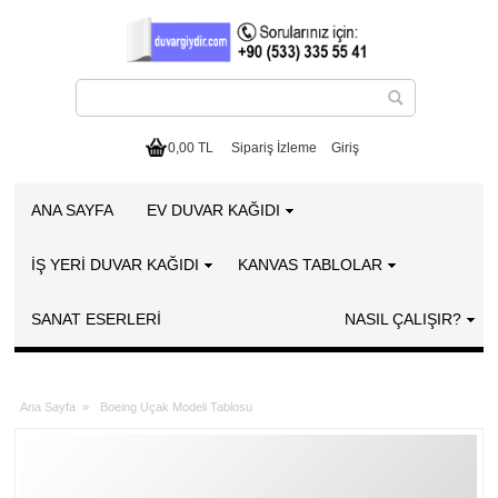
0,00 TL
Sipariş İzleme
Giriş
ANA SAYFA
EV DUVAR KAĞIDI
İŞ YERİ DUVAR KAĞIDI
KANVAS TABLOLAR
SANAT ESERLERI
NASIL ÇALIŞIR?
Ana Sayfa
»
Boeing Uçak Modeli Tablosu