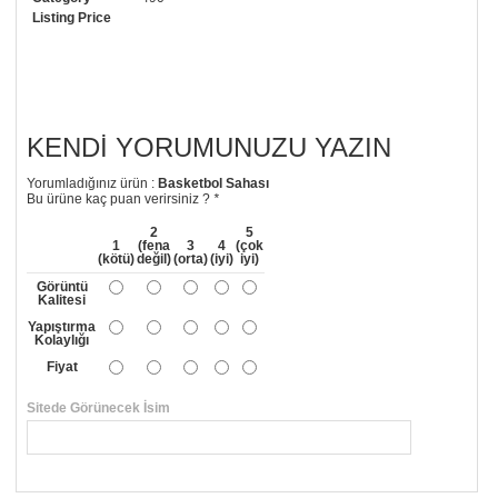
Listing Price
KENDI YORUMUNUZU YAZIN
Yorumladığınız ürün :
Basketbol Sahası
Bu ürüne kaç puan verirsiniz ?
*
2
5
1
(fena
3
4
(çok
(kötü)
değil)
(orta)
(iyi)
iyi)
Görüntü
Kalitesi
Yapıştırma
Kolaylığı
Fiyat
Sitede Görünecek İsim
*
Yorumunuzun Başlığı
*