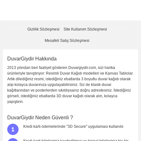
Yorum
*
Gizlilik Sözleşmesi
Site Kullanım Sözleşmesi
Mesafeli Satış Sözleşmesi
DuvarGiydir Hakkında
2013 yılından beri faaliyet gösteren Duvargiydir.com, sizi harika
Yorumu Gönder
ürünleriyle tanıştırıyor: Resimli Duvar Kağıdı modelleri ve Kanvas Tablolar.
Artık dilediğiniz resmi, istediğiniz ebatlarda 3 boyutlu duvar kağıdı olarak
alıp kolayca duvarınıza uygulayabilirsiniz. Siz de klasik duvar
kağıtlarından ve posterlerden sıkıldıysanız doğru adrestesiniz. İstediğiniz
görseli, istediğiniz ebatlarda 3D duvar kağıdı olarak alın, kolayca
yapıştırın.
DuvarGiydir Neden Güvenli ?
Kredi kartı ödemelerinde "3D Secure" uygulaması kullanılır.
Kredi kartı bilgileriniz kaydedilmez ve kişisel bilgileriniz hiç bir