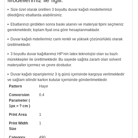
• Size özel olarak üretilen 3 boyutlu duvar kağıdı modellerimizi
dilediğiniz ebatlarda alabilirsiniz.
• Ebatlarınızı girdikten sonra baskı alanını ve materyal tipini seçmeniz
gerekmektedir, toplam fiyat ona göre hesaplanmaktadır.
• Duvar kağıdı mdellerimiz canlı renkli ve yüksek çözünürlüklü olarak
üretilmektedir.
• 3 boyutlu duvar kağıtlarımız HP’nin latex teknolojisi olan su bazlı
mürekkepler ile üretilmektedir. Bu sayede sağlıla zararlı olan solvent
materyaller içermez ve çevre dostudur.
• Duvar kağıdı siparişleriniz 3 iş günü içerisinde kargoya verilmektedir
ve sağlam silindir karton kutular içerisinde gönderilmektedir.
Pattern
Hayır
• Tutkalınız, siparişiniz ile birlikte ücretsiz olarak gönderilecektir.
Uygulaması standart duvar kağıdı ile aynıdır. Siparişiniz ile birlikte
Conversion
0.4
uygulama kılavuzu da gönderilecektir.
Parameter (
1px = ? cm )
• Resimli duvar kağıdı modelinizi siyah beyaz renklerde istiyorsanız bizi
Print Area
1
arayıp talebinizi iletebilirsiniz.
Print Width
1
• Görselde düzenleme yaptırmak istiyorsanız yine bize telefon
Size
numaramızdan ulaşabilirsiniz.
Category
490