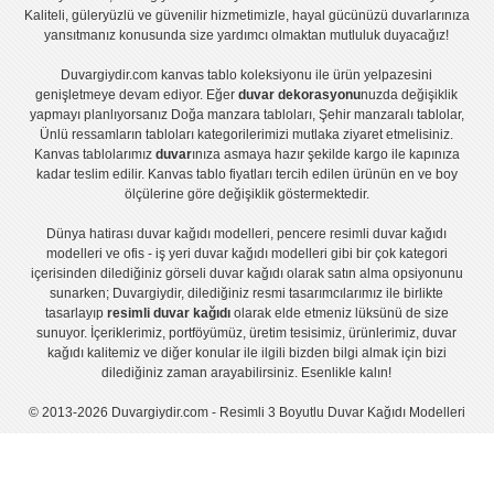
Kaliteli, güleryüzlü ve güvenilir hizmetimizle, hayal gücünüzü duvarlarınıza
yansıtmanız konusunda size yardımcı olmaktan mutluluk duyacağız!
Duvargiydir.com
kanvas tablo
koleksiyonu ile ürün yelpazesini
genişletmeye devam ediyor. Eğer
duvar dekorasyonu
nuzda değişiklik
yapmayı planlıyorsanız
Doğa manzara tabloları
,
Şehir manzaralı tablolar
,
Ünlü ressamların tabloları
kategorilerimizi mutlaka ziyaret etmelisiniz.
Kanvas tablolar
ımız
duvar
ınıza asmaya hazır şekilde kargo ile kapınıza
kadar teslim edilir.
Kanvas tablo fiyatları
tercih edilen ürünün en ve boy
ölçülerine göre değişiklik göstermektedir.
Dünya hatirası duvar kağıdı modelleri
,
pencere resimli duvar kağıdı
modelleri
ve
ofis - iş yeri duvar kağıdı modelleri
gibi bir çok kategori
içerisinden dilediğiniz görseli duvar kağıdı olarak satın alma opsiyonunu
sunarken; Duvargiydir, dilediğiniz resmi tasarımcılarımız ile birlikte
tasarlayıp
resimli duvar kağıdı
olarak elde etmeniz lüksünü de size
sunuyor. İçeriklerimiz, portföyümüz, üretim tesisimiz, ürünlerimiz, duvar
kağıdı kalitemiz ve diğer konular ile ilgili bizden bilgi almak için bizi
dilediğiniz zaman arayabilirsiniz. Esenlikle kalın!
© 2013-2026 Duvargiydir.com - Resimli 3 Boyutlu Duvar Kağıdı Modelleri