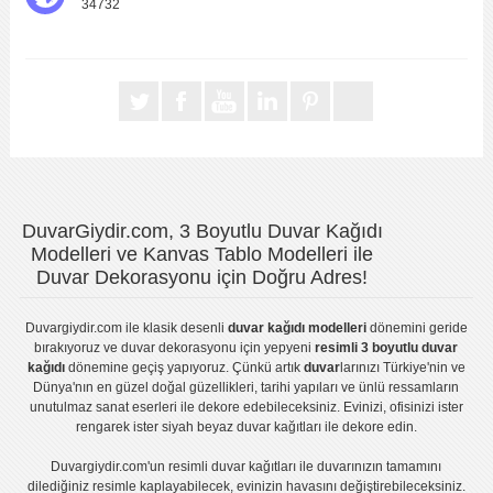
34732
DuvarGiydir.com, 3 Boyutlu Duvar Kağıdı
Modelleri ve Kanvas Tablo Modelleri ile
Duvar Dekorasyonu için Doğru Adres!
Duvargiydir.com
ile klasik desenli
duvar kağıdı modelleri
dönemini geride
bırakıyoruz ve
duvar dekorasyonu
için yepyeni
resimli 3 boyutlu duvar
kağıdı
dönemine geçiş yapıyoruz. Çünkü artık
duvar
larınızı Türkiye'nin ve
Dünya'nın en güzel doğal güzellikleri, tarihi yapıları ve ünlü ressamların
unutulmaz sanat eserleri ile dekore edebileceksiniz. Evinizi, ofisinizi ister
rengarek ister
siyah beyaz duvar kağıtları
ile dekore edin.
Duvargiydir.com'un
resimli duvar kağıtları
ile duvarınızın tamamını
dilediğiniz resimle kaplayabilecek, evinizin havasını değiştirebileceksiniz.