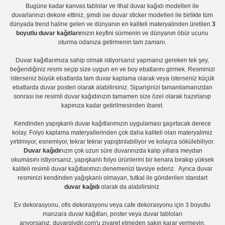
Bugüne kadar
kanvas tablo
lar ve
ithal duvar kağıdı modelleri
ile
duvarlarınızı dekore ettiniz, şimdi ise
duvar sticker
modelleri ile birlikte tüm
dünyada trend haline gelen ve dünyanın en kaliteli materyalinden üretilen
3
boyutlu duvar kağıtları
mızın keyfini sürmenin ve dünyanın öbür ucunu
oturma odanıza getirmenin tam zamanı.
Duvar kağıtlarımıza sahip olmak istiyorsanız
yapmanız gereken tek şey,
beğendiğiniz resmi seçip size uygun en ve boy ebatlarını girmek. Resminizi
isterseniz büyük ebatlarda tam
duvar kaplama
olarak veya isterseniz küçük
ebatlarda
duvar posteri
olarak alabilirsiniz. Siparişinizi tamamlamanızdan
sonrası ise
resimli duvar kağıdı
nızın tamamen size özel olarak hazırlanıp
kapınıza kadar getirilmesinden ibaret.
Kendinden yapışkanlı
duvar kağıtlarımızın uygulaması
şaşırtacak derece
kolay.
Folyo kaplama
materyallerinden çok daha kaliteli olan
materyalimiz
yırtılmıyor, esnemiyor, tekrar tekrar yapıştırılabiliyor ve kolayca sökülebiliyor.
Duvar kağıdı
nızın çok uzun süre duvarınızda kalıp yıllara meydan
okumasını istiyorsanız,
yapışkanlı folyo
ürünlerini bir kenara bırakıp yüksek
kaliteli
resimli duvar kağıtlarımız
ı denemenizi tavsiye ederiz. Ayrıca duvar
resminizi kendinden yağışkanlı olmayan, tutkal ile gönderilen standart
duvar kağıdı
olarak da alabilirsiniz.
Ev dekorasyonu
,
ofis dekorasyonu
veya
cafe dekorasyonu
için
3 boyutlu
manzara duvar kağıtları
,
poster
veya
duvar tabloları
arıyorsanız, duvargiydir.com'u ziyaret etmeden sakın karar vermeyin.