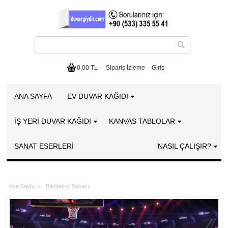
0,00 TL
Sipariş İzleme
Giriş
ANA SAYFA
EV DUVAR KAĞIDI
İŞ YERİ DUVAR KAĞIDI
KANVAS TABLOLAR
SANAT ESERLERI
NASIL ÇALIŞIR?
Ana Sayfa
»
Basketbol Sahası