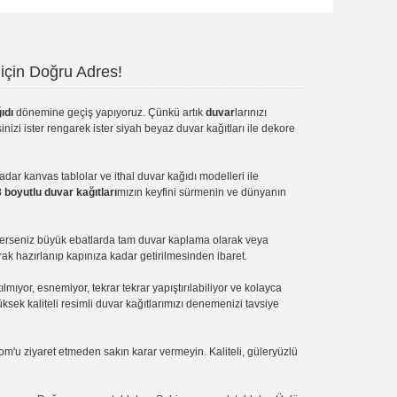
için Doğru Adres!
ıdı
dönemine geçiş yapıyoruz. Çünkü artık
duvar
larınızı
inizi ister rengarek ister
siyah beyaz duvar kağıtları
ile dekore
kadar
kanvas tablo
lar ve
ithal duvar kağıdı modelleri
ile
3 boyutlu duvar kağıtları
mızın keyfini sürmenin ve dünyanın
terseniz büyük ebatlarda tam
duvar kaplama
olarak veya
ak hazırlanıp kapınıza kadar getirilmesinden ibaret.
tılmıyor, esnemiyor, tekrar tekrar yapıştırılabiliyor ve kolayca
üksek kaliteli
resimli duvar kağıtlarımız
ı denemenizi tavsiye
om'u ziyaret etmeden sakın karar vermeyin. Kaliteli, güleryüzlü