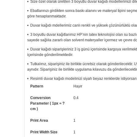
• Size özel olarak üretilen 3 boyutlu duvar kağıdı modellerimizi dile
• Ebatlarınızı girdikten sonra baskı alanını ve materyal tipini seç
göre hesaplanmaktadır.
• Duvar kağıdı mdellerimiz canlı renkli ve yüksek çözünürlüklü olar
• 3 boyutlu duvar kağıtlarımız HP’nin latex teknolojisi olan su bazl
sayede sağlıla zararlı olan solvent materyaller içermez ve çevre d
• Duvar kağıdı siparişleriniz 3 iş günü içerisinde kargoya verilmekt
içerisinde gönderilmektedir.
• Tutkalınız, siparişiniz ile birlikte ücretsiz olarak gönderilecektir
aynıdır. Siparişiniz ile birlikte uygulama kılavuzu da gönderilecektir
• Resimli duvar kağıdı modelinizi siyah beyaz renklerde istiyorsanız b
Pattern
Hayır
• Görselde düzenleme yaptırmak istiyorsanız yine bize telefon num
Conversion
0.4
Parameter ( 1px = ?
cm )
Print Area
1
Print Width Size
1