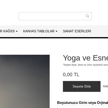
AR KAĞIDI
KANVAS TABLOLAR
SANAT ESERLERI
Yoga ve Es
Toplam fiyat, ebat ve ürün seçiminiz so
0,00 TL
Sepete Ekle
Ade
Boyutunuzu Girin veya Orjinal