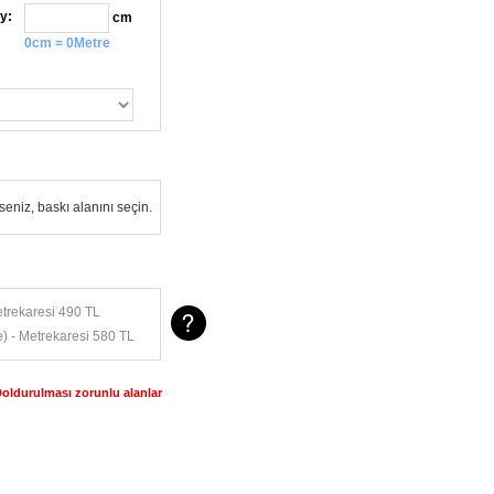
y:
cm
0cm = 0Metre
eniz, baskı alanını seçin.
trekaresi 490 TL
) - Metrekaresi 580 TL
Doldurulması zorunlu alanlar