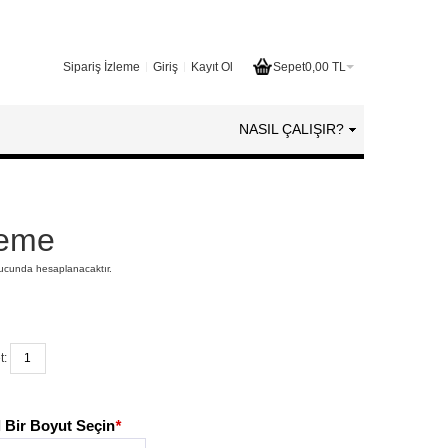
Sipariş İzleme
Giriş
Kayıt Ol
Sepet
0,00 TL
NASIL ÇALIŞIR?
neme
nucunda hesaplanacaktır.
t:
 Bir Boyut Seçin
*