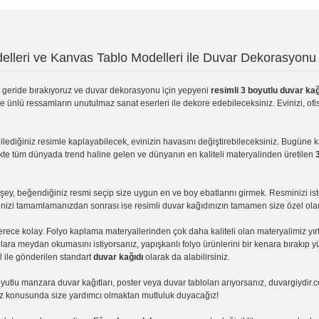
lleri ve Kanvas Tablo Modelleri ile Duvar Dekorasyonu 
geride bırakıyoruz ve
duvar dekorasyonu
için yepyeni
resimli 3 boyutlu duvar kağ
ve ünlü ressamların unutulmaz sanat eserleri ile dekore edebileceksiniz. Evinizi, ofis
ilediğiniz resimle kaplayabilecek, evinizin havasını değiştirebileceksiniz. Bugüne 
likte tüm dünyada trend haline gelen ve dünyanın en kaliteli materyalinden üretilen
ey, beğendiğiniz resmi seçip size uygun en ve boy ebatlarını girmek. Resminizi is
işinizi tamamlamanızdan sonrası ise
resimli duvar kağıdı
nızın tamamen size özel olar
erece kolay.
Folyo kaplama
materyallerinden çok daha kaliteli olan
materyalimiz
yır
ıllara meydan okumasını istiyorsanız,
yapışkanlı folyo
ürünlerini bir kenara bırakıp y
l ile gönderilen standart
duvar kağıdı
olarak da alabilirsiniz.
yutlu manzara duvar kağıtları
,
poster
veya
duvar tabloları
arıyorsanız, duvargiydir.c
ız konusunda size yardımcı olmaktan mutluluk duyacağız!