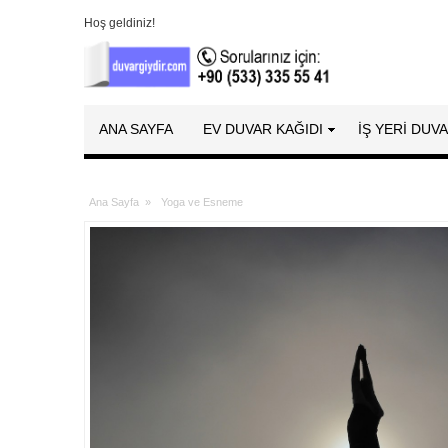
Hoş geldiniz!
ANA SAYFA
EV DUVAR KAĞIDI
İŞ YERİ DUV
Ana Sayfa
»
Yoga ve Esneme