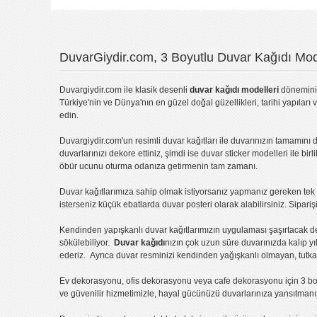
DuvarGiydir.com, 3 Boyutlu Duvar Kağıdı Mode
Duvargiydir.com
ile klasik desenli
duvar kağıdı modelleri
dönemini 
Türkiye'nin ve Dünya'nın en güzel doğal güzellikleri, tarihi yapıları 
edin.
Duvargiydir.com'un
resimli duvar kağıtları
ile duvarınızın tamamını d
duvarlarınızı dekore ettiniz, şimdi ise
duvar sticker
modelleri ile bir
öbür ucunu oturma odanıza getirmenin tam zamanı.
Duvar kağıtlarımıza sahip olmak istiyorsanız
yapmanız gereken tek ş
isterseniz küçük ebatlarda
duvar posteri
olarak alabilirsiniz. Sipar
Kendinden yapışkanlı
duvar kağıtlarımızın uygulaması
şaşırtacak d
sökülebiliyor.
Duvar kağıdı
nızın çok uzun süre duvarınızda kalıp y
ederiz. Ayrıca duvar resminizi kendinden yağışkanlı olmayan, tutka
Ev dekorasyonu
,
ofis dekorasyonu
veya
cafe dekorasyonu
için
3 bo
ve güvenilir hizmetimizle, hayal gücünüzü duvarlarınıza yansıtman