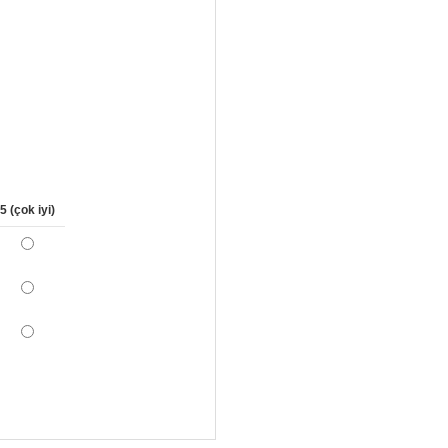
5 (çok iyi)
*
*