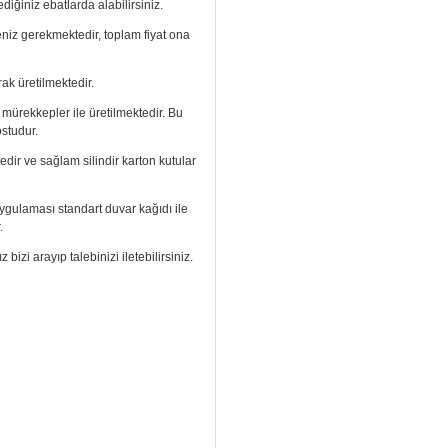
diğiniz ebatlarda alabilirsiniz.
meniz gerekmektedir, toplam fiyat ona
ak üretilmektedir.
ı mürekkepler ile üretilmektedir. Bu
ostudur.
edir ve sağlam silindir karton kutular
. Uygulaması standart duvar kağıdı ile
.
izi arayıp talebinizi iletebilirsiniz.
aramızdan ulaşabilirsiniz.