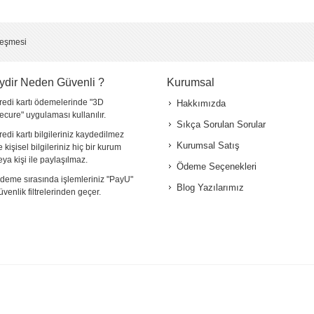
*
leşmesi
ydir Neden Güvenli ?
Kurumsal
redi kartı ödemelerinde "3D
Hakkımızda
ecure" uygulaması kullanılır.
Sıkça Sorulan Sorular
redi kartı bilgileriniz kaydedilmez
Kurumsal Satış
e kişisel bilgileriniz hiç bir kurum
eya kişi ile paylaşılmaz.
Ödeme Seçenekleri
deme sırasında işlemleriniz "PayU"
Blog Yazılarımız
üvenlik filtrelerinden geçer.