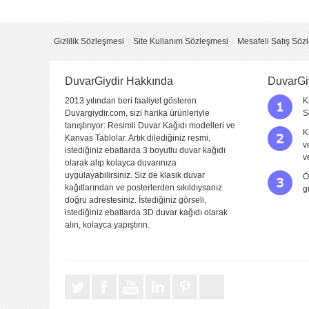
Yorum
Gizlilik Sözleşmesi
Site Kullanım Sözleşmesi
Mesafeli Satış Söz
DuvarGiydir Hakkında
DuvarGi
2013 yılından beri faaliyet gösteren
K
Duvargiydir.com, sizi harika ürünleriyle
S
tanıştırıyor: Resimli Duvar Kağıdı modelleri ve
K
Kanvas Tablolar. Artık dilediğiniz resmi,
v
istediğiniz ebatlarda 3 boyutlu duvar kağıdı
Yorumu Gönder
v
olarak alıp kolayca duvarınıza
uygulayabilirsiniz. Siz de klasik duvar
Ö
kağıtlarından ve posterlerden sıkıldıysanız
g
doğru adrestesiniz. İstediğiniz görseli,
istediğiniz ebatlarda 3D duvar kağıdı olarak
alın, kolayca yapıştırın.