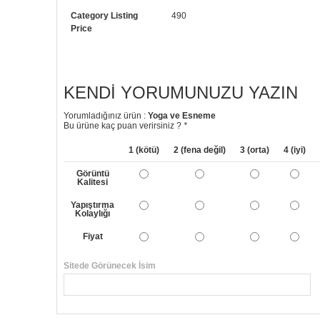
Category Listing
490
Price
KENDI YORUMUNUZU YAZIN
Yorumladığınız ürün :
Yoga ve Esneme
Bu ürüne kaç puan verirsiniz ?
*
1 (kötü)
2 (fena değil)
3 (orta)
4 (iyi)
Görüntü
Kalitesi
Yapıştırma
Kolaylığı
Fiyat
Sitede Görünecek İsim
Yorumunuzun Başlığı