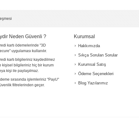
*
leşmesi
ydir Neden Güvenli ?
Kurumsal
redi kartı ödemelerinde "3D
Hakkımızda
ecure" uygulaması kullanılır.
Sıkça Sorulan Sorular
redi kartı bilgileriniz kaydedilmez
Kurumsal Satış
e kişisel bilgileriniz hiç bir kurum
eya kişi ile paylaşılmaz.
Ödeme Seçenekleri
deme sırasında işlemleriniz "PayU"
Blog Yazılarımız
üvenlik filtrelerinden geçer.