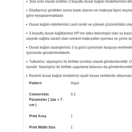
• Size özel olarak üretilen 3 boyutlu duvar kağıdı modellerimizi dile
• Ebatlarınızı girdikten sonra baskı alanını ve materyal tipini seç
göre hesaplanmaktadır.
• Duvar kağıdı mdellerimiz canlı renkli ve yüksek çözünürlüklü olar
• 3 boyutlu duvar kağıtlarımız HP’nin latex teknolojisi olan su bazl
sayede sağlıla zararlı olan solvent materyaller içermez ve çevre d
• Duvar kağıdı siparişleriniz 3 iş günü içerisinde kargoya verilmekt
içerisinde gönderilmektedir.
• Tutkalınız, siparişiniz ile birlikte ücretsiz olarak gönderilecektir
aynıdır. Siparişiniz ile birlikte uygulama kılavuzu da gönderilecektir
• Resimli duvar kağıdı modelinizi siyah beyaz renklerde istiyorsanız b
Pattern
Hayır
• Görselde düzenleme yaptırmak istiyorsanız yine bize telefon num
Conversion
0.2
Parameter ( 1px = ?
cm )
Print Area
1
Print Width Size
1