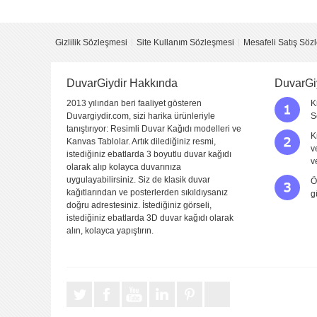
Yorum
Gizlilik Sözleşmesi
Site Kullanım Sözleşmesi
Mesafeli Satış Söz
DuvarGiydir Hakkında
DuvarGi
2013 yılından beri faaliyet gösteren
K
Duvargiydir.com, sizi harika ürünleriyle
S
tanıştırıyor: Resimli Duvar Kağıdı modelleri ve
K
Kanvas Tablolar. Artık dilediğiniz resmi,
v
istediğiniz ebatlarda 3 boyutlu duvar kağıdı
Yorumu Gönder
v
olarak alıp kolayca duvarınıza
uygulayabilirsiniz. Siz de klasik duvar
Ö
kağıtlarından ve posterlerden sıkıldıysanız
g
doğru adrestesiniz. İstediğiniz görseli,
istediğiniz ebatlarda 3D duvar kağıdı olarak
alın, kolayca yapıştırın.