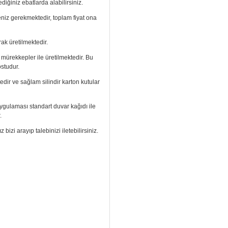
diğiniz ebatlarda alabilirsiniz.
meniz gerekmektedir, toplam fiyat ona
ak üretilmektedir.
ı mürekkepler ile üretilmektedir. Bu
ostudur.
edir ve sağlam silindir karton kutular
. Uygulaması standart duvar kağıdı ile
.
izi arayıp talebinizi iletebilirsiniz.
aramızdan ulaşabilirsiniz.