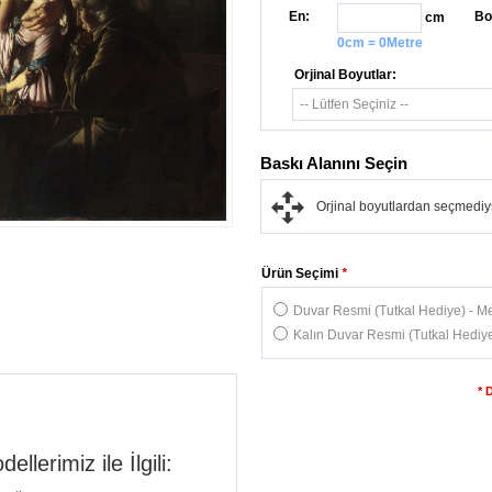
En:
Bo
cm
0cm = 0Metre
Orjinal Boyutlar:
Baskı Alanını Seçin
Orjinal boyutlardan seçmediys
Ürün Seçimi
*
Duvar Resmi (Tutkal Hediye) - Me
Kalın Duvar Resmi (Tutkal Hediye
* 
lerimiz ile İlgili: