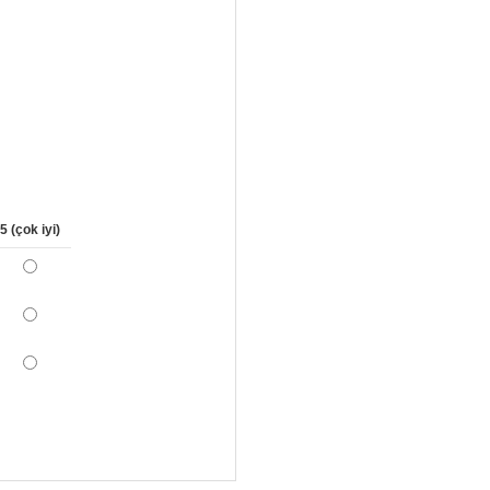
5 (çok iyi)
*
*