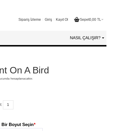
Sipariş İzleme
Giriş
Kayıt Ol
Sepet
0,00 TL
NASIL ÇALIŞIR?
t On A Bird
nucunda hesaplanacaktır.
t:
 Bir Boyut Seçin
*