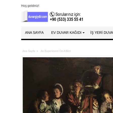
Hoş geldiniz!
ANA SAYFA
EV DUVAR KAĞIDI
İŞ YERİ DUV
Ana Sayfa
»
An Experiment On A Bird