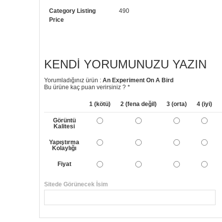
Category Listing
490
Price
KENDI YORUMUNUZU YAZIN
Yorumladığınız ürün :
An Experiment On A Bird
Bu ürüne kaç puan verirsiniz ?
*
1 (kötü)
2 (fena değil)
3 (orta)
4 (iyi)
Görüntü
Kalitesi
Yapıştırma
Kolaylığı
Fiyat
Sitede Görünecek İsim
Yorumunuzun Başlığı