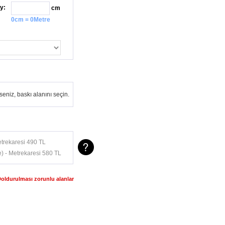
y:
cm
0cm = 0Metre
eniz, baskı alanını seçin.
trekaresi 490 TL
) - Metrekaresi 580 TL
Doldurulması zorunlu alanlar