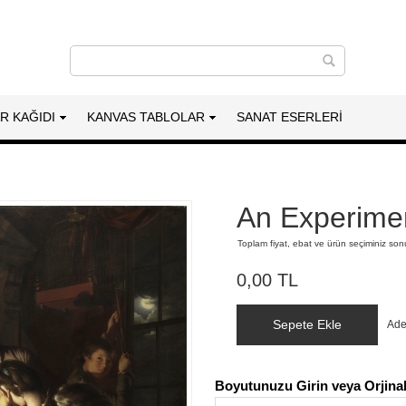
AR KAĞIDI
KANVAS TABLOLAR
SANAT ESERLERI
An Experimen
Toplam fiyat, ebat ve ürün seçiminiz so
0,00 TL
Sepete Ekle
Ade
Boyutunuzu Girin veya Orjinal