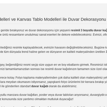
lleri ve Kanvas Tablo Modelleri ile Duvar Dekorasyonu 
geride bırakıyoruz ve
duvar dekorasyonu
için yepyeni
resimli 3 boyutlu duvar kağ
ve ünlü ressamların unutulmaz sanat eserleri ile dekore edebileceksiniz. Evinizi, ofis
ilediğiniz resimle kaplayabilecek, evinizin havasını değiştirebileceksiniz. Bugüne 
likte tüm dünyada trend haline gelen ve dünyanın en kaliteli materyalinden üretilen
ey, beğendiğiniz resmi seçip size uygun en ve boy ebatlarını girmek. Resminizi is
işinizi tamamlamanızdan sonrası ise
resimli duvar kağıdı
nızın tamamen size özel olar
erece kolay.
Folyo kaplama
materyallerinden çok daha kaliteli olan
materyalimiz
yır
ıllara meydan okumasını istiyorsanız,
yapışkanlı folyo
ürünlerini bir kenara bırakıp y
l ile gönderilen standart
duvar kağıdı
olarak da alabilirsiniz.
yutlu manzara duvar kağıtları
,
poster
veya
duvar tabloları
arıyorsanız, duvargiydir.c
ız konusunda size yardımcı olmaktan mutluluk duyacağız!