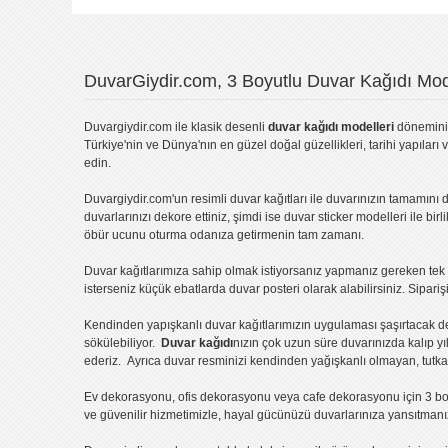
DuvarGiydir.com, 3 Boyutlu Duvar Kağıdı Mode
Duvargiydir.com
ile klasik desenli
duvar kağıdı modelleri
dönemini 
Türkiye'nin ve Dünya'nın en güzel doğal güzellikleri, tarihi yapıları 
edin.
Duvargiydir.com'un
resimli duvar kağıtları
ile duvarınızın tamamını d
duvarlarınızı dekore ettiniz, şimdi ise
duvar sticker
modelleri ile bir
öbür ucunu oturma odanıza getirmenin tam zamanı.
Duvar kağıtlarımıza sahip olmak istiyorsanız
yapmanız gereken tek ş
isterseniz küçük ebatlarda
duvar posteri
olarak alabilirsiniz. Sipar
Kendinden yapışkanlı
duvar kağıtlarımızın uygulaması
şaşırtacak d
sökülebiliyor.
Duvar kağıdı
nızın çok uzun süre duvarınızda kalıp y
ederiz. Ayrıca duvar resminizi kendinden yağışkanlı olmayan, tutka
Ev dekorasyonu
,
ofis dekorasyonu
veya
cafe dekorasyonu
için
3 bo
ve güvenilir hizmetimizle, hayal gücünüzü duvarlarınıza yansıtman