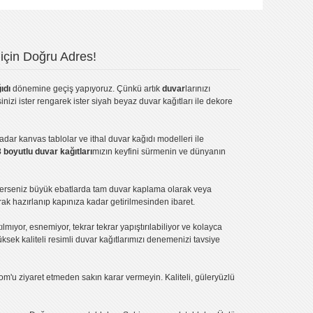
için Doğru Adres!
ıdı
dönemine geçiş yapıyoruz. Çünkü artık
duvar
larınızı
inizi ister rengarek ister
siyah beyaz duvar kağıtları
ile dekore
kadar
kanvas tablo
lar ve
ithal duvar kağıdı modelleri
ile
3 boyutlu duvar kağıtları
mızın keyfini sürmenin ve dünyanın
terseniz büyük ebatlarda tam
duvar kaplama
olarak veya
ak hazırlanıp kapınıza kadar getirilmesinden ibaret.
tılmıyor, esnemiyor, tekrar tekrar yapıştırılabiliyor ve kolayca
üksek kaliteli
resimli duvar kağıtlarımız
ı denemenizi tavsiye
om'u ziyaret etmeden sakın karar vermeyin. Kaliteli, güleryüzlü