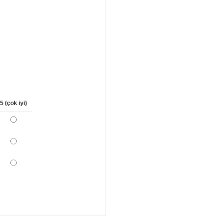
5 (çok iyi)
*
*