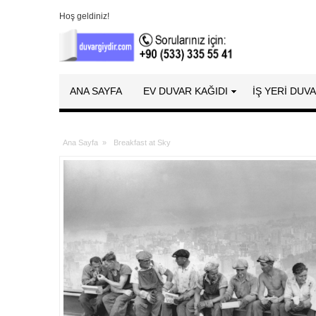
Hoş geldiniz!
ANA SAYFA
EV DUVAR KAĞIDI
İŞ YERİ DUV
Ana Sayfa
»
Breakfast at Sky