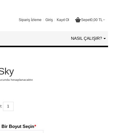
Sipariş İzleme
Giriş
Kayıt Ol
Sepet
0,00 TL
NASIL ÇALIŞIR?
 Sky
nucunda hesaplanacaktır.
t:
 Bir Boyut Seçin
*