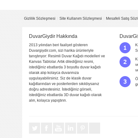
Yorum
Gizlilik Sözleşmesi
Site Kullanım Sözleşmesi
Mesafeli Satış Söz
DuvarGiydir Hakkında
DuvarGi
2013 yılından beri faaliyet gösteren
K
Duvargiydir.com, sizi harika ürünleriyle
S
tanıştırıyor: Resimli Duvar Kağıdı modelleri ve
K
Kanvas Tablolar. Artık dilediğiniz resmi,
v
istediğiniz ebatlarda 3 boyutlu duvar kağıdı
Yorumu Gönder
v
olarak alıp kolayca duvarınıza
uygulayabilirsiniz. Siz de klasik duvar
Ö
kağıtlarından ve posterlerden sıkıldıysanız
g
doğru adrestesiniz. İstediğiniz görseli,
istediğiniz ebatlarda 3D duvar kağıdı olarak
alın, kolayca yapıştırın.