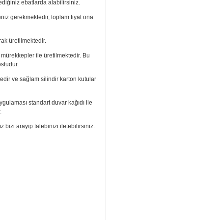
diğiniz ebatlarda alabilirsiniz.
meniz gerekmektedir, toplam fiyat ona
ak üretilmektedir.
ı mürekkepler ile üretilmektedir. Bu
ostudur.
edir ve sağlam silindir karton kutular
. Uygulaması standart duvar kağıdı ile
.
izi arayıp talebinizi iletebilirsiniz.
aramızdan ulaşabilirsiniz.