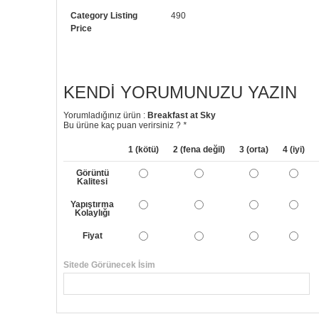
Category Listing
490
Price
KENDI YORUMUNUZU YAZIN
Yorumladığınız ürün :
Breakfast at Sky
Bu ürüne kaç puan verirsiniz ?
*
1 (kötü)
2 (fena değil)
3 (orta)
4 (iyi)
Görüntü
Kalitesi
Yapıştırma
Kolaylığı
Fiyat
Sitede Görünecek İsim
Yorumunuzun Başlığı