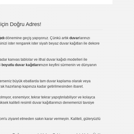
için Doğru Adres!
ıdı
dönemine geçiş yapıyoruz. Çünkü artık
duvar
larınızı
inizi ister rengarek ister
siyah beyaz duvar kağıtları
ile dekore
kadar
kanvas tablo
lar ve
ithal duvar kağıdı modelleri
ile
3 boyutlu duvar kağıtları
mızın keyfini sürmenin ve dünyanın
terseniz büyük ebatlarda tam
duvar kaplama
olarak veya
ak hazırlanıp kapınıza kadar getirilmesinden ibaret.
tılmıyor, esnemiyor, tekrar tekrar yapıştırılabiliyor ve kolayca
üksek kaliteli
resimli duvar kağıtlarımız
ı denemenizi tavsiye
om'u ziyaret etmeden sakın karar vermeyin. Kaliteli, güleryüzlü