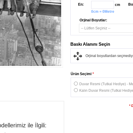
En:
Bo
cm
0cm = 0Metre
Orjinal Boyutlar:
Baskı Alanını Seçin
Orjinal boyutlardan seçmediys
Ürün Seçimi
*
Duvar Resmi (Tutkal Hediye) - Me
Kalın Duvar Resmi (Tutkal Hediye
* 
lerimiz ile İlgili: