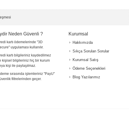
*
leşmesi
ydir Neden Güvenli ?
Kurumsal
redi kartı ödemelerinde "3D
Hakkımızda
ecure" uygulaması kullanılır.
Sıkça Sorulan Sorular
redi kartı bilgileriniz kaydedilmez
Kurumsal Satış
e kişisel bilgileriniz hiç bir kurum
eya kişi ile paylaşılmaz.
Ödeme Seçenekleri
deme sırasında işlemleriniz "PayU"
Blog Yazılarımız
üvenlik filtrelerinden geçer.