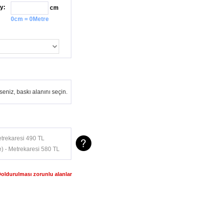
y:
cm
0cm = 0Metre
eniz, baskı alanını seçin.
trekaresi 490 TL
) - Metrekaresi 580 TL
Doldurulması zorunlu alanlar