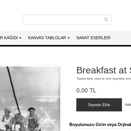
AR KAĞIDI
KANVAS TABLOLAR
SANAT ESERLERI
Breakfast at
Toplam fiyat, ebat ve ürün seçiminiz so
0,00 TL
Sepete Ekle
Ade
Boyutunuzu Girin veya Orjinal