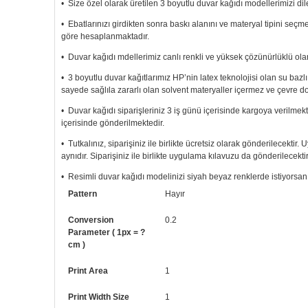
• Size özel olarak üretilen 3 boyutlu duvar kağıdı modellerimizi dile
• Ebatlarınızı girdikten sonra baskı alanını ve materyal tipini seç
göre hesaplanmaktadır.
• Duvar kağıdı mdellerimiz canlı renkli ve yüksek çözünürlüklü olar
• 3 boyutlu duvar kağıtlarımız HP’nin latex teknolojisi olan su bazl
sayede sağlıla zararlı olan solvent materyaller içermez ve çevre d
• Duvar kağıdı siparişleriniz 3 iş günü içerisinde kargoya verilmekt
içerisinde gönderilmektedir.
• Tutkalınız, siparişiniz ile birlikte ücretsiz olarak gönderilecektir
aynıdır. Siparişiniz ile birlikte uygulama kılavuzu da gönderilecektir
• Resimli duvar kağıdı modelinizi siyah beyaz renklerde istiyorsanız b
Pattern
Hayır
• Görselde düzenleme yaptırmak istiyorsanız yine bize telefon num
Conversion
0.2
Parameter ( 1px = ?
cm )
Print Area
1
Print Width Size
1