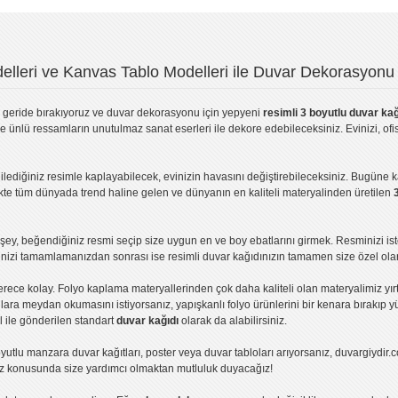
lleri ve Kanvas Tablo Modelleri ile Duvar Dekorasyonu 
geride bırakıyoruz ve
duvar dekorasyonu
için yepyeni
resimli 3 boyutlu duvar kağ
ve ünlü ressamların unutulmaz sanat eserleri ile dekore edebileceksiniz. Evinizi, ofis
ilediğiniz resimle kaplayabilecek, evinizin havasını değiştirebileceksiniz. Bugüne 
likte tüm dünyada trend haline gelen ve dünyanın en kaliteli materyalinden üretilen
ey, beğendiğiniz resmi seçip size uygun en ve boy ebatlarını girmek. Resminizi is
işinizi tamamlamanızdan sonrası ise
resimli duvar kağıdı
nızın tamamen size özel olar
erece kolay.
Folyo kaplama
materyallerinden çok daha kaliteli olan
materyalimiz
yır
ıllara meydan okumasını istiyorsanız,
yapışkanlı folyo
ürünlerini bir kenara bırakıp y
l ile gönderilen standart
duvar kağıdı
olarak da alabilirsiniz.
yutlu manzara duvar kağıtları
,
poster
veya
duvar tabloları
arıyorsanız, duvargiydir.c
ız konusunda size yardımcı olmaktan mutluluk duyacağız!