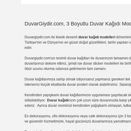
DuvarGiydir.com, 3 Boyutlu Duvar Kağıdı Mode
Duvargiydir.com
ile klasik desenli
duvar kağıdı modelleri
dönemini 
Türkiye'nin ve Dünya'nın en güzel doğal güzellikleri, tarihi yapıları 
edin.
Duvargiydir.com'un
resimli duvar kağıtları
ile duvarınızın tamamını d
duvarlarınızı dekore ettiniz, şimdi ise
duvar sticker
modelleri ile bir
öbür ucunu oturma odanıza getirmenin tam zamanı.
Duvar kağıtlarımıza sahip olmak istiyorsanız
yapmanız gereken tek ş
isterseniz küçük ebatlarda
duvar posteri
olarak alabilirsiniz. Sipar
Kendinden yapışkanlı
duvar kağıtlarımızın uygulaması
şaşırtacak d
sökülebiliyor.
Duvar kağıdı
nızın çok uzun süre duvarınızda kalıp y
ederiz. Ayrıca duvar resminizi kendinden yağışkanlı olmayan, tutka
Ev dekorasyonu
,
ofis dekorasyonu
veya
cafe dekorasyonu
için
3 bo
ve güvenilir hizmetimizle, hayal gücünüzü duvarlarınıza yansıtman