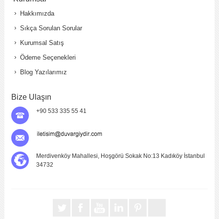
Sitede Görünecek İsim
*
Hakkımızda
Sıkça Sorulan Sorular
Yorumunuzun Başlığı
*
Kurumsal Satış
Ödeme Seçenekleri
Yorum
*
Blog Yazılarımız
Bize Ulaşın
+90 533 335 55 41
Merdivenköy Mahallesi, Hoşgörü Sokak No:13 Kadıköy İstanbul
Yorumu Gönder
34732