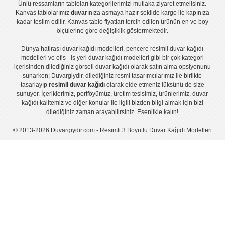
Ünlü ressamların tabloları
kategorilerimizi mutlaka ziyaret etmelisiniz.
Kanvas tablolar
ımız
duvar
ınıza asmaya hazır şekilde kargo ile kapınıza
kadar teslim edilir.
Kanvas tablo fiyatları
tercih edilen ürünün en ve boy
ölçülerine göre değişiklik göstermektedir.
Dünya hatirası duvar kağıdı modelleri
,
pencere resimli duvar kağıdı
modelleri
ve
ofis - iş yeri duvar kağıdı modelleri
gibi bir çok kategori
içerisinden dilediğiniz görseli duvar kağıdı olarak satın alma opsiyonunu
sunarken; Duvargiydir, dilediğiniz resmi tasarımcılarımız ile birlikte
tasarlayıp
resimli duvar kağıdı
olarak elde etmeniz lüksünü de size
sunuyor. İçeriklerimiz, portföyümüz, üretim tesisimiz, ürünlerimiz, duvar
kağıdı kalitemiz ve diğer konular ile ilgili bizden bilgi almak için bizi
dilediğiniz zaman arayabilirsiniz. Esenlikle kalın!
© 2013-2026 Duvargiydir.com - Resimli 3 Boyutlu Duvar Kağıdı Modelleri