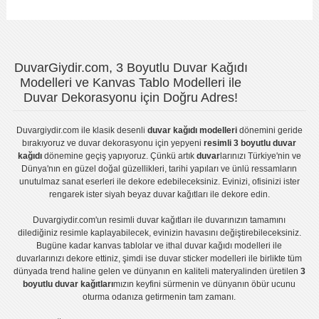
DuvarGiydir.com, 3 Boyutlu Duvar Kağıdı
Modelleri ve Kanvas Tablo Modelleri ile
Duvar Dekorasyonu için Doğru Adres!
Duvargiydir.com
ile klasik desenli
duvar kağıdı modelleri
dönemini geride
bırakıyoruz ve
duvar dekorasyonu
için yepyeni
resimli 3 boyutlu duvar
kağıdı
dönemine geçiş yapıyoruz. Çünkü artık
duvar
larınızı Türkiye'nin ve
Dünya'nın en güzel doğal güzellikleri, tarihi yapıları ve ünlü ressamların
unutulmaz sanat eserleri ile dekore edebileceksiniz. Evinizi, ofisinizi ister
rengarek ister
siyah beyaz duvar kağıtları
ile dekore edin.
Duvargiydir.com'un
resimli duvar kağıtları
ile duvarınızın tamamını
dilediğiniz resimle kaplayabilecek, evinizin havasını değiştirebileceksiniz.
Bugüne kadar
kanvas tablo
lar ve
ithal duvar kağıdı modelleri
ile
duvarlarınızı dekore ettiniz, şimdi ise
duvar sticker
modelleri ile birlikte tüm
dünyada trend haline gelen ve dünyanın en kaliteli materyalinden üretilen
3
boyutlu duvar kağıtları
mızın keyfini sürmenin ve dünyanın öbür ucunu
oturma odanıza getirmenin tam zamanı.