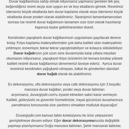
Duvar kağıtlarımıza sahip olmak istiyorsanız
yapmanız gereken tek şey,
beğendiğiniz resmi seçip size uygun en ve boy ebatlarını girmek. Resminizi
isterseniz büyük ebatlarda tam
duvar kaplama
olarak veya isterseniz küçük
ebatlarda
duvar posteri
olarak alabilirsiniz. Siparişinizi tamamlamanızdan
sonrası ise
resimli duvar kağıdı
nızın tamamen size özel olarak hazırlanıp
kapınıza kadar getirilmesinden ibaret.
Kendinden yapışkanlı
duvar kağıtlarımızın uygulaması
şaşırtacak derece
kolay.
Folyo kaplama
materyallerinden çok daha kaliteli olan
materyalimiz
yırtılmıyor, esnemiyor, tekrar tekrar yapıştırılabiliyor ve kolayca sökülebiliyor.
Duvar kağıdı
nızın çok uzun süre duvarınızda kalıp yıllara meydan
okumasını istiyorsanız,
yapışkanlı folyo
ürünlerini bir kenara bırakıp yüksek
kaliteli
resimli duvar kağıtlarımız
ı denemenizi tavsiye ederiz. Ayrıca duvar
resminizi kendinden yağışkanlı olmayan, tutkal ile gönderilen standart
duvar kağıdı
olarak da alabilirsiniz.
Ev dekorasyonu
,
ofis dekorasyonu
veya
cafe dekorasyonu
için
3 boyutlu
manzara duvar kağıtları
,
poster
veya
duvar tabloları
arıyorsanız, duvargiydir.com'u ziyaret etmeden sakın karar vermeyin.
Kaliteli, güleryüzlü ve güvenilir hizmetimizle, hayal gücünüzü duvarlarınıza
yansıtmanız konusunda size yardımcı olmaktan mutluluk duyacağız!
Duvargiydir.com
kanvas tablo
koleksiyonu ile ürün yelpazesini
genişletmeye devam ediyor. Eğer
duvar dekorasyonu
nuzda değişiklik
yapmayı planlıyorsanız
Doğa manzara tabloları
,
Şehir manzaralı tablolar
,