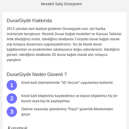
Mesafeli Satış Sözleşmesi
süper ürün
Yorumlayan :
BB
Görüntü
Kalitesi
DuvarGiydir Hakkında
Yapıştırma
Kolaylığı
2013 yılından beri faaliyet gösteren Duvargiydir.com, sizi harika
Fiyat
ürünleriyle tanıştırıyor: Resimli Duvar Kağıdı modelleri ve Kanvas Tablolar.
Artık dilediğiniz resmi, istediğiniz ebatlarda 3 boyutlu duvar kağıdı olarak
renkler sitede göründüğü kadar canlı ve yapıştıması çok kolay.
alıp kolayca duvarınıza uygulayabilirsiniz. Siz de klasik duvar
teşekkrler duvargiydir.
kağıtlarından ve posterlerden sıkıldıysanız doğru adrestesiniz. İstediğiniz
(06.07.2014 tarihinde gönderildi)
görseli, istediğiniz ebatlarda 3D duvar kağıdı olarak alın, kolayca
yapıştırın.
KENDI YORUMUNUZU YAZIN
DuvarGiydir Neden Güvenli ?
Yorumladığınız ürün :
Cafe Terrace
Bu ürüne kaç puan verirsiniz ?
*
Kredi kartı ödemelerinde "3D Secure" uygulaması kullanılır.
2
5
1
(fena
3
4
(çok
Kredi kartı bilgileriniz kaydedilmez ve kişisel bilgileriniz hiç bir
(kötü)
değil)
(orta)
(iyi)
iyi)
kurum veya kişi ile paylaşılmaz.
Görüntü
Kalitesi
Ödeme sırasında işlemleriniz "PayU" güvenlik filtrelerinden
Yapıştırma
geçer.
Kolaylığı
Fiyat
Kurumsal