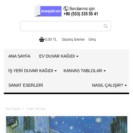
0,00 TL
Sipariş İzleme
Giriş
ANA SAYFA
EV DUVAR KAĞIDI
İŞ YERİ DUVAR KAĞIDI
KANVAS TABLOLAR
SANAT ESERLERI
NASIL ÇALIŞIR?
Ana Sayfa
»
Cafe Terrace