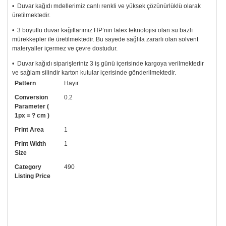
• Duvar kağıdı mdellerimiz canlı renkli ve yüksek çözünürlüklü olarak
üretilmektedir.
• 3 boyutlu duvar kağıtlarımız HP’nin latex teknolojisi olan su bazlı
mürekkepler ile üretilmektedir. Bu sayede sağlıla zararlı olan solvent
materyaller içermez ve çevre dostudur.
• Duvar kağıdı siparişleriniz 3 iş günü içerisinde kargoya verilmektedir
ve sağlam silindir karton kutular içerisinde gönderilmektedir.
Pattern
Hayır
• Tutkalınız, siparişiniz ile birlikte ücretsiz olarak gönderilecektir.
Uygulaması standart duvar kağıdı ile aynıdır. Siparişiniz ile birlikte
Conversion
0.2
uygulama kılavuzu da gönderilecektir.
Parameter (
1px = ? cm )
• Resimli duvar kağıdı modelinizi siyah beyaz renklerde istiyorsanız bizi
Print Area
1
arayıp talebinizi iletebilirsiniz.
Print Width
1
• Görselde düzenleme yaptırmak istiyorsanız yine bize telefon
Size
numaramızdan ulaşabilirsiniz.
Category
490
Listing Price