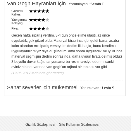
Van Gogh Hayranları İçin
Yorumlayan :
Semih T.
Görüntü
Kalitesi
Yapıştırma
Kolaylığı
Fiyat
Geçen hafta sipariş verdim, 3-4 gün önce elime ulaştı, az önce
uyguladık, çok güzel oldu. Materyal biraz ince gbi geldi bana, acaba
kalın olandan mı sipariş verseydim dedim ilk başta, bunu kendimiz
uygulayabilir miyiz diye düşündüm, ama sonra uyguladık, ve iyi ki ince
materyal seçmişim dedim sonrasında, daha uygun fiyata gelmiş oldu:)
3 boyutlu duvar kağıdı arıyorsanız bu resmi tavsiye ederim, sanki
evinizin bir duvarında van gogh'un orjinal bir tablosu var gibi.
(19.06.2017 tarihinde gönderildi)
Sanat severler için mükemmel
Yorumlayan :
Leyla S.
Görüntü
Kalitesi
Yapıştırma
Kolaylığı
Fiyat
odamın havasını anında değiştirdi. herkese tavsiye ediyorum.
Gizlilik Sözleşmesi
Site Kullanım Sözleşmesi
(04.08.2014 tarihinde gönderildi)