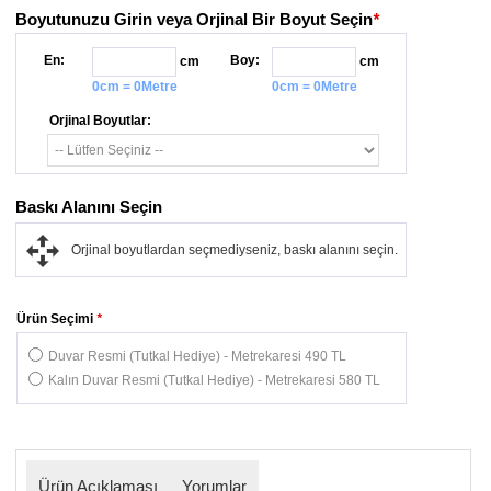
Boyutunuzu Girin veya Orjinal Bir Boyut Seçin
*
En:
Boy:
cm
cm
0cm = 0Metre
0cm = 0Metre
Orjinal Boyutlar:
Baskı Alanını Seçin
Orjinal boyutlardan seçmediyseniz, baskı alanını seçin.
Ürün Seçimi
*
Duvar Resmi (Tutkal Hediye) - Metrekaresi 490 TL
Kalın Duvar Resmi (Tutkal Hediye) - Metrekaresi 580 TL
Ürün Açıklaması
Yorumlar