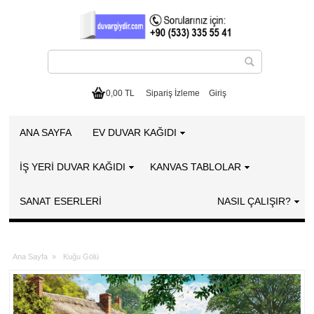
0,00 TL
Sipariş İzleme
Giriş
ANA SAYFA
EV DUVAR KAĞIDI
İŞ YERİ DUVAR KAĞIDI
KANVAS TABLOLAR
SANAT ESERLERI
NASIL ÇALIŞIR?
Ana Sayfa
»
Kuğu Gölü