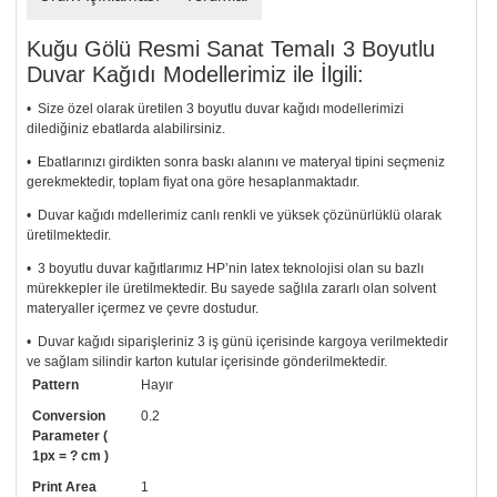
Kuğu Gölü Resmi Sanat Temalı 3 Boyutlu
Duvar Kağıdı Modellerimiz ile İlgili:
• Size özel olarak üretilen 3 boyutlu duvar kağıdı modellerimizi
dilediğiniz ebatlarda alabilirsiniz.
• Ebatlarınızı girdikten sonra baskı alanını ve materyal tipini seçmeniz
gerekmektedir, toplam fiyat ona göre hesaplanmaktadır.
• Duvar kağıdı mdellerimiz canlı renkli ve yüksek çözünürlüklü olarak
üretilmektedir.
• 3 boyutlu duvar kağıtlarımız HP’nin latex teknolojisi olan su bazlı
mürekkepler ile üretilmektedir. Bu sayede sağlıla zararlı olan solvent
materyaller içermez ve çevre dostudur.
• Duvar kağıdı siparişleriniz 3 iş günü içerisinde kargoya verilmektedir
ve sağlam silindir karton kutular içerisinde gönderilmektedir.
Pattern
Hayır
• Tutkalınız, siparişiniz ile birlikte ücretsiz olarak gönderilecektir.
Uygulaması standart duvar kağıdı ile aynıdır. Siparişiniz ile birlikte
Conversion
0.2
uygulama kılavuzu da gönderilecektir.
Parameter (
1px = ? cm )
• Resimli duvar kağıdı modelinizi siyah beyaz renklerde istiyorsanız bizi
Print Area
1
arayıp talebinizi iletebilirsiniz.