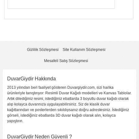
Yorumunuzun Başlığı
*
Yorum
*
Gizlilik Sözleşmesi
Site Kullanım Sözleşmesi
Mesafeli Satış Sözleşmesi
DuvarGiydir Hakkında
2013 yılından beri faaliyet gösteren Duvargiydir.com, sizi harika
Yorumu Gönder
ürünleriyle tanıştırıyor: Resimli Duvar Kağıdı modelleri ve Kanvas Tablolar.
Artık dilediğiniz resmi, istediğiniz ebatlarda 3 boyutlu duvar kağıdı olarak
alıp kolayca duvarınıza uygulayabilirsiniz. Siz de klasik duvar
kağıtlarından ve posterlerden sıkıldıysanız doğru adrestesiniz. İstediğiniz
görseli, istediğiniz ebatlarda 3D duvar kağıdı olarak alın, kolayca
yapıştırın.
DuvarGiydir Neden Güvenli ?