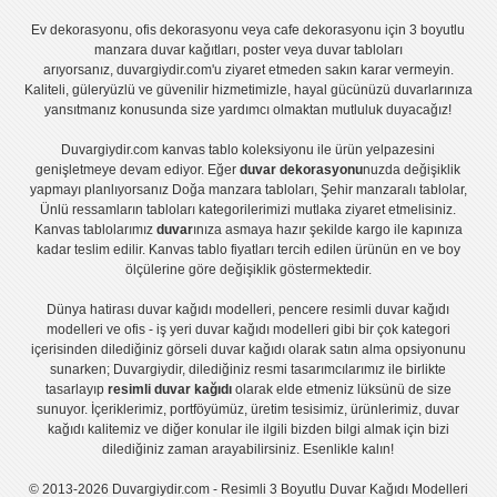
Ev dekorasyonu
,
ofis dekorasyonu
veya
cafe dekorasyonu
için
3 boyutlu
manzara duvar kağıtları
,
poster
veya
duvar tabloları
arıyorsanız, duvargiydir.com'u ziyaret etmeden sakın karar vermeyin.
Kaliteli, güleryüzlü ve güvenilir hizmetimizle, hayal gücünüzü duvarlarınıza
yansıtmanız konusunda size yardımcı olmaktan mutluluk duyacağız!
Duvargiydir.com
kanvas tablo
koleksiyonu ile ürün yelpazesini
genişletmeye devam ediyor. Eğer
duvar dekorasyonu
nuzda değişiklik
yapmayı planlıyorsanız
Doğa manzara tabloları
,
Şehir manzaralı tablolar
,
Ünlü ressamların tabloları
kategorilerimizi mutlaka ziyaret etmelisiniz.
Kanvas tablolar
ımız
duvar
ınıza asmaya hazır şekilde kargo ile kapınıza
kadar teslim edilir.
Kanvas tablo fiyatları
tercih edilen ürünün en ve boy
ölçülerine göre değişiklik göstermektedir.
Dünya hatirası duvar kağıdı modelleri
,
pencere resimli duvar kağıdı
modelleri
ve
ofis - iş yeri duvar kağıdı modelleri
gibi bir çok kategori
içerisinden dilediğiniz görseli duvar kağıdı olarak satın alma opsiyonunu
sunarken; Duvargiydir, dilediğiniz resmi tasarımcılarımız ile birlikte
tasarlayıp
resimli duvar kağıdı
olarak elde etmeniz lüksünü de size
sunuyor. İçeriklerimiz, portföyümüz, üretim tesisimiz, ürünlerimiz, duvar
kağıdı kalitemiz ve diğer konular ile ilgili bizden bilgi almak için bizi
dilediğiniz zaman arayabilirsiniz. Esenlikle kalın!
© 2013-2026 Duvargiydir.com - Resimli 3 Boyutlu Duvar Kağıdı Modelleri