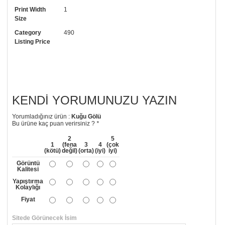
Print Width
1
• Görselde düzenleme yaptırmak istiyorsanız yine bize telefon
Size
numaramızdan ulaşabilirsiniz.
Category
490
Listing Price
KENDI YORUMUNUZU YAZIN
Yorumladığınız ürün :
Kuğu Gölü
Bu ürüne kaç puan verirsiniz ?
*
2
5
1
(fena
3
4
(çok
(kötü)
değil)
(orta)
(iyi)
iyi)
Görüntü
Kalitesi
Yapıştırma
Kolaylığı
Fiyat
Sitede Görünecek İsim
*