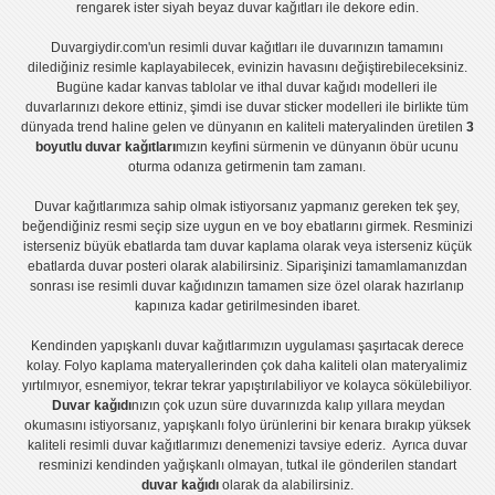
rengarek ister
siyah beyaz duvar kağıtları
ile dekore edin.
Duvargiydir.com'un
resimli duvar kağıtları
ile duvarınızın tamamını
dilediğiniz resimle kaplayabilecek, evinizin havasını değiştirebileceksiniz.
Bugüne kadar
kanvas tablo
lar ve
ithal duvar kağıdı modelleri
ile
duvarlarınızı dekore ettiniz, şimdi ise
duvar sticker
modelleri ile birlikte tüm
dünyada trend haline gelen ve dünyanın en kaliteli materyalinden üretilen
3
boyutlu duvar kağıtları
mızın keyfini sürmenin ve dünyanın öbür ucunu
oturma odanıza getirmenin tam zamanı.
Duvar kağıtlarımıza sahip olmak istiyorsanız
yapmanız gereken tek şey,
beğendiğiniz resmi seçip size uygun en ve boy ebatlarını girmek. Resminizi
isterseniz büyük ebatlarda tam
duvar kaplama
olarak veya isterseniz küçük
ebatlarda
duvar posteri
olarak alabilirsiniz. Siparişinizi tamamlamanızdan
sonrası ise
resimli duvar kağıdı
nızın tamamen size özel olarak hazırlanıp
kapınıza kadar getirilmesinden ibaret.
Kendinden yapışkanlı
duvar kağıtlarımızın uygulaması
şaşırtacak derece
kolay.
Folyo kaplama
materyallerinden çok daha kaliteli olan
materyalimiz
yırtılmıyor, esnemiyor, tekrar tekrar yapıştırılabiliyor ve kolayca sökülebiliyor.
Duvar kağıdı
nızın çok uzun süre duvarınızda kalıp yıllara meydan
okumasını istiyorsanız,
yapışkanlı folyo
ürünlerini bir kenara bırakıp yüksek
kaliteli
resimli duvar kağıtlarımız
ı denemenizi tavsiye ederiz. Ayrıca duvar
resminizi kendinden yağışkanlı olmayan, tutkal ile gönderilen standart
duvar kağıdı
olarak da alabilirsiniz.