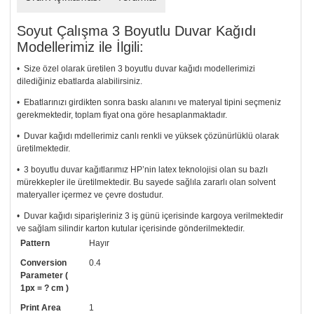
Soyut Çalışma 3 Boyutlu Duvar Kağıdı
Modellerimiz ile İlgili:
• Size özel olarak üretilen 3 boyutlu duvar kağıdı modellerimizi
dilediğiniz ebatlarda alabilirsiniz.
• Ebatlarınızı girdikten sonra baskı alanını ve materyal tipini seçmeniz
gerekmektedir, toplam fiyat ona göre hesaplanmaktadır.
• Duvar kağıdı mdellerimiz canlı renkli ve yüksek çözünürlüklü olarak
üretilmektedir.
• 3 boyutlu duvar kağıtlarımız HP’nin latex teknolojisi olan su bazlı
mürekkepler ile üretilmektedir. Bu sayede sağlıla zararlı olan solvent
materyaller içermez ve çevre dostudur.
• Duvar kağıdı siparişleriniz 3 iş günü içerisinde kargoya verilmektedir
ve sağlam silindir karton kutular içerisinde gönderilmektedir.
Pattern
Hayır
• Tutkalınız, siparişiniz ile birlikte ücretsiz olarak gönderilecektir.
Uygulaması standart duvar kağıdı ile aynıdır. Siparişiniz ile birlikte
Conversion
0.4
uygulama kılavuzu da gönderilecektir.
Parameter (
1px = ? cm )
• Resimli duvar kağıdı modelinizi siyah beyaz renklerde istiyorsanız bizi
Print Area
1
arayıp talebinizi iletebilirsiniz.