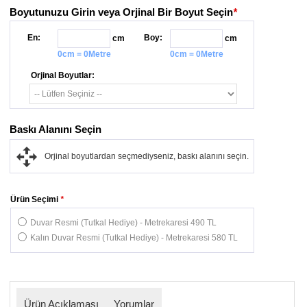
Boyutunuzu Girin veya Orjinal Bir Boyut Seçin
*
En:
Boy:
cm
cm
0cm = 0Metre
0cm = 0Metre
Orjinal Boyutlar:
Baskı Alanını Seçin
Orjinal boyutlardan seçmediyseniz, baskı alanını seçin.
Ürün Seçimi
*
Duvar Resmi (Tutkal Hediye) - Metrekaresi 490 TL
Kalın Duvar Resmi (Tutkal Hediye) - Metrekaresi 580 TL
Ürün Açıklaması
Yorumlar