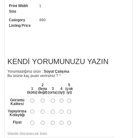
Print Width
1
• Görselde düzenleme yaptırmak istiyorsanız yine bize telefon
Size
numaramızdan ulaşabilirsiniz.
Category
490
Listing Price
KENDI YORUMUNUZU YAZIN
Yorumladığınız ürün :
Soyut Çalışma
Bu ürüne kaç puan verirsiniz ?
*
2
5
1
(fena
3
4
(çok
(kötü)
değil)
(orta)
(iyi)
iyi)
Görüntü
Kalitesi
Yapıştırma
Kolaylığı
Fiyat
Sitede Görünecek İsim
*