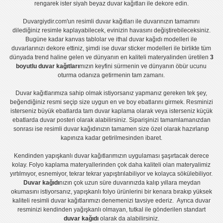
rengarek ister
siyah beyaz duvar kağıtları
ile dekore edin.
Duvargiydir.com'un
resimli duvar kağıtları
ile duvarınızın tamamını
dilediğiniz resimle kaplayabilecek, evinizin havasını değiştirebileceksiniz.
Bugüne kadar
kanvas tablo
lar ve
ithal duvar kağıdı modelleri
ile
duvarlarınızı dekore ettiniz, şimdi ise
duvar sticker
modelleri ile birlikte tüm
dünyada trend haline gelen ve dünyanın en kaliteli materyalinden üretilen
3
boyutlu duvar kağıtları
mızın keyfini sürmenin ve dünyanın öbür ucunu
oturma odanıza getirmenin tam zamanı.
Duvar kağıtlarımıza sahip olmak istiyorsanız
yapmanız gereken tek şey,
beğendiğiniz resmi seçip size uygun en ve boy ebatlarını girmek. Resminizi
isterseniz büyük ebatlarda tam
duvar kaplama
olarak veya isterseniz küçük
ebatlarda
duvar posteri
olarak alabilirsiniz. Siparişinizi tamamlamanızdan
sonrası ise
resimli duvar kağıdı
nızın tamamen size özel olarak hazırlanıp
kapınıza kadar getirilmesinden ibaret.
Kendinden yapışkanlı
duvar kağıtlarımızın uygulaması
şaşırtacak derece
kolay.
Folyo kaplama
materyallerinden çok daha kaliteli olan
materyalimiz
yırtılmıyor, esnemiyor, tekrar tekrar yapıştırılabiliyor ve kolayca sökülebiliyor.
Duvar kağıdı
nızın çok uzun süre duvarınızda kalıp yıllara meydan
okumasını istiyorsanız,
yapışkanlı folyo
ürünlerini bir kenara bırakıp yüksek
kaliteli
resimli duvar kağıtlarımız
ı denemenizi tavsiye ederiz. Ayrıca duvar
resminizi kendinden yağışkanlı olmayan, tutkal ile gönderilen standart
duvar kağıdı
olarak da alabilirsiniz.