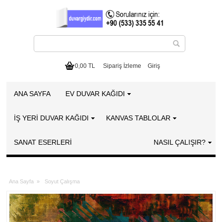
0,00 TL
Sipariş İzleme
Giriş
ANA SAYFA
EV DUVAR KAĞIDI
İŞ YERİ DUVAR KAĞIDI
KANVAS TABLOLAR
SANAT ESERLERI
NASIL ÇALIŞIR?
Ana Sayfa
»
Soyut Çalışma