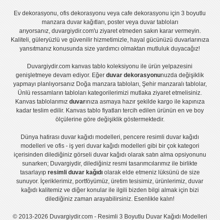
Ev dekorasyonu
,
ofis dekorasyonu
veya
cafe dekorasyonu
için
3 boyutlu
manzara duvar kağıtları
,
poster
veya
duvar tabloları
arıyorsanız, duvargiydir.com'u ziyaret etmeden sakın karar vermeyin.
Kaliteli, güleryüzlü ve güvenilir hizmetimizle, hayal gücünüzü duvarlarınıza
yansıtmanız konusunda size yardımcı olmaktan mutluluk duyacağız!
Duvargiydir.com
kanvas tablo
koleksiyonu ile ürün yelpazesini
genişletmeye devam ediyor. Eğer
duvar dekorasyonu
nuzda değişiklik
yapmayı planlıyorsanız
Doğa manzara tabloları
,
Şehir manzaralı tablolar
,
Ünlü ressamların tabloları
kategorilerimizi mutlaka ziyaret etmelisiniz.
Kanvas tablolar
ımız
duvar
ınıza asmaya hazır şekilde kargo ile kapınıza
kadar teslim edilir.
Kanvas tablo fiyatları
tercih edilen ürünün en ve boy
ölçülerine göre değişiklik göstermektedir.
Dünya hatirası duvar kağıdı modelleri
,
pencere resimli duvar kağıdı
modelleri
ve
ofis - iş yeri duvar kağıdı modelleri
gibi bir çok kategori
içerisinden dilediğiniz görseli duvar kağıdı olarak satın alma opsiyonunu
sunarken; Duvargiydir, dilediğiniz resmi tasarımcılarımız ile birlikte
tasarlayıp
resimli duvar kağıdı
olarak elde etmeniz lüksünü de size
sunuyor. İçeriklerimiz, portföyümüz, üretim tesisimiz, ürünlerimiz, duvar
kağıdı kalitemiz ve diğer konular ile ilgili bizden bilgi almak için bizi
dilediğiniz zaman arayabilirsiniz. Esenlikle kalın!
© 2013-2026 Duvargiydir.com - Resimli 3 Boyutlu Duvar Kağıdı Modelleri