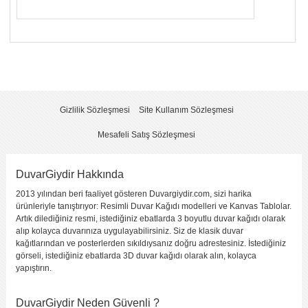
Yorumunuzun Başlığı
*
Yorum
*
Gizlilik Sözleşmesi
Site Kullanım Sözleşmesi
Mesafeli Satış Sözleşmesi
DuvarGiydir Hakkında
2013 yılından beri faaliyet gösteren Duvargiydir.com, sizi harika
Yorumu Gönder
ürünleriyle tanıştırıyor: Resimli Duvar Kağıdı modelleri ve Kanvas Tablolar.
Artık dilediğiniz resmi, istediğiniz ebatlarda 3 boyutlu duvar kağıdı olarak
alıp kolayca duvarınıza uygulayabilirsiniz. Siz de klasik duvar
kağıtlarından ve posterlerden sıkıldıysanız doğru adrestesiniz. İstediğiniz
görseli, istediğiniz ebatlarda 3D duvar kağıdı olarak alın, kolayca
yapıştırın.
DuvarGiydir Neden Güvenli ?