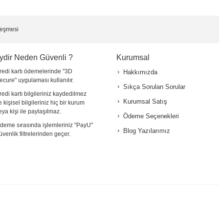
*
leşmesi
ydir Neden Güvenli ?
Kurumsal
redi kartı ödemelerinde "3D
Hakkımızda
ecure" uygulaması kullanılır.
Sıkça Sorulan Sorular
redi kartı bilgileriniz kaydedilmez
Kurumsal Satış
e kişisel bilgileriniz hiç bir kurum
eya kişi ile paylaşılmaz.
Ödeme Seçenekleri
deme sırasında işlemleriniz "PayU"
Blog Yazılarımız
üvenlik filtrelerinden geçer.