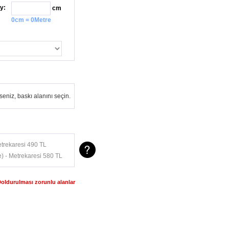
y:
cm
0cm = 0Metre
eniz, baskı alanını seçin.
trekaresi 490 TL
) - Metrekaresi 580 TL
Doldurulması zorunlu alanlar