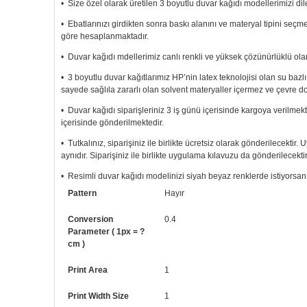
• Size özel olarak üretilen 3 boyutlu duvar kağıdı modellerimizi dile
• Ebatlarınızı girdikten sonra baskı alanını ve materyal tipini seç
göre hesaplanmaktadır.
• Duvar kağıdı mdellerimiz canlı renkli ve yüksek çözünürlüklü olar
• 3 boyutlu duvar kağıtlarımız HP’nin latex teknolojisi olan su bazl
sayede sağlıla zararlı olan solvent materyaller içermez ve çevre d
• Duvar kağıdı siparişleriniz 3 iş günü içerisinde kargoya verilmekt
içerisinde gönderilmektedir.
• Tutkalınız, siparişiniz ile birlikte ücretsiz olarak gönderilecektir
aynıdır. Siparişiniz ile birlikte uygulama kılavuzu da gönderilecektir
• Resimli duvar kağıdı modelinizi siyah beyaz renklerde istiyorsanız b
Pattern
Hayır
• Görselde düzenleme yaptırmak istiyorsanız yine bize telefon num
Conversion
0.4
Parameter ( 1px = ?
cm )
Print Area
1
Print Width Size
1