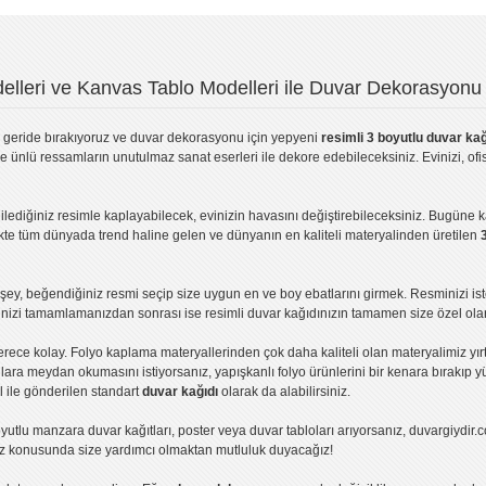
lleri ve Kanvas Tablo Modelleri ile Duvar Dekorasyonu 
geride bırakıyoruz ve
duvar dekorasyonu
için yepyeni
resimli 3 boyutlu duvar kağ
ve ünlü ressamların unutulmaz sanat eserleri ile dekore edebileceksiniz. Evinizi, ofis
ilediğiniz resimle kaplayabilecek, evinizin havasını değiştirebileceksiniz. Bugüne 
likte tüm dünyada trend haline gelen ve dünyanın en kaliteli materyalinden üretilen
ey, beğendiğiniz resmi seçip size uygun en ve boy ebatlarını girmek. Resminizi is
işinizi tamamlamanızdan sonrası ise
resimli duvar kağıdı
nızın tamamen size özel olar
erece kolay.
Folyo kaplama
materyallerinden çok daha kaliteli olan
materyalimiz
yır
ıllara meydan okumasını istiyorsanız,
yapışkanlı folyo
ürünlerini bir kenara bırakıp y
l ile gönderilen standart
duvar kağıdı
olarak da alabilirsiniz.
yutlu manzara duvar kağıtları
,
poster
veya
duvar tabloları
arıyorsanız, duvargiydir.c
ız konusunda size yardımcı olmaktan mutluluk duyacağız!