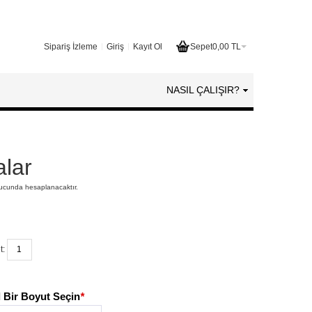
Sipariş İzleme
Giriş
Kayıt Ol
Sepet
0,00 TL
NASIL ÇALIŞIR?
lar
nucunda hesaplanacaktır.
t:
 Bir Boyut Seçin
*