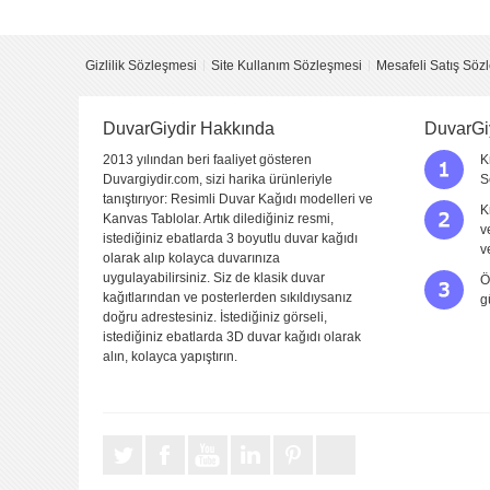
Yorum
Gizlilik Sözleşmesi
Site Kullanım Sözleşmesi
Mesafeli Satış Söz
DuvarGiydir Hakkında
DuvarGi
2013 yılından beri faaliyet gösteren
K
Duvargiydir.com, sizi harika ürünleriyle
S
tanıştırıyor: Resimli Duvar Kağıdı modelleri ve
K
Kanvas Tablolar. Artık dilediğiniz resmi,
v
istediğiniz ebatlarda 3 boyutlu duvar kağıdı
Yorumu Gönder
v
olarak alıp kolayca duvarınıza
uygulayabilirsiniz. Siz de klasik duvar
Ö
kağıtlarından ve posterlerden sıkıldıysanız
g
doğru adrestesiniz. İstediğiniz görseli,
istediğiniz ebatlarda 3D duvar kağıdı olarak
alın, kolayca yapıştırın.