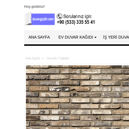
Hoş geldiniz!
ANA SAYFA
EV DUVAR KAĞIDI
İŞ YERİ DUV
Ana Sayfa
»
Uyumlu Tuğlalar