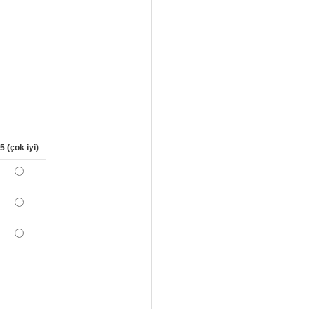
5 (çok iyi)
*
*