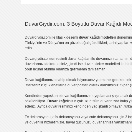
DuvarGiydir.com, 3 Boyutlu Duvar Kağıdı Mode
Duvargiydir.com
ile klasik desenli
duvar kağıdı modelleri
dönemini 
Türkiye'nin ve Dünya'nın en güzel doğal güzellikleri, tarihi yapıları 
edin.
Duvargiydir.com'un
resimli duvar kağıtları
ile duvarınızın tamamını d
duvarlarınızı dekore ettiniz, şimdi ise
duvar sticker
modelleri ile bir
öbür ucunu oturma odanıza getirmenin tam zamanı.
Duvar kağıtlarımıza sahip olmak istiyorsanız
yapmanız gereken tek ş
isterseniz küçük ebatlarda
duvar posteri
olarak alabilirsiniz. Sipar
Kendinden yapışkanlı
duvar kağıtlarımızın uygulaması
şaşırtacak d
sökülebiliyor.
Duvar kağıdı
nızın çok uzun süre duvarınızda kalıp y
ederiz. Ayrıca duvar resminizi kendinden yağışkanlı olmayan, tutka
Ev dekorasyonu
,
ofis dekorasyonu
veya
cafe dekorasyonu
için
3 bo
ve güvenilir hizmetimizle, hayal gücünüzü duvarlarınıza yansıtman