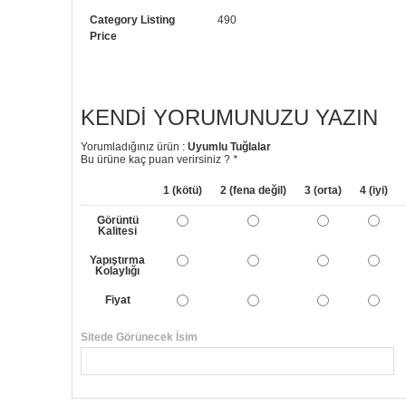
Category Listing
490
Price
KENDI YORUMUNUZU YAZIN
Yorumladığınız ürün :
Uyumlu Tuğlalar
Bu ürüne kaç puan verirsiniz ?
*
1 (kötü)
2 (fena değil)
3 (orta)
4 (iyi)
Görüntü
Kalitesi
Yapıştırma
Kolaylığı
Fiyat
Sitede Görünecek İsim
Yorumunuzun Başlığı