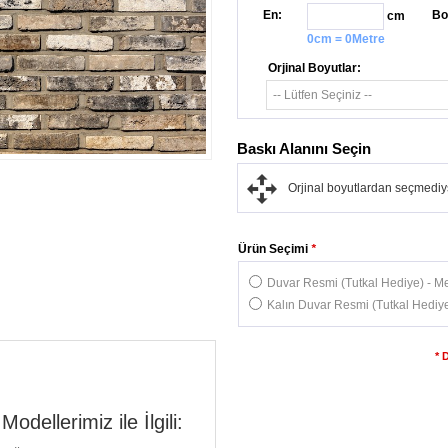
En:
Bo
cm
0cm = 0Metre
Orjinal Boyutlar:
Baskı Alanını Seçin
Orjinal boyutlardan seçmediys
Ürün Seçimi
*
Duvar Resmi (Tutkal Hediye) - Me
Kalın Duvar Resmi (Tutkal Hediye
* 
dellerimiz ile İlgili: