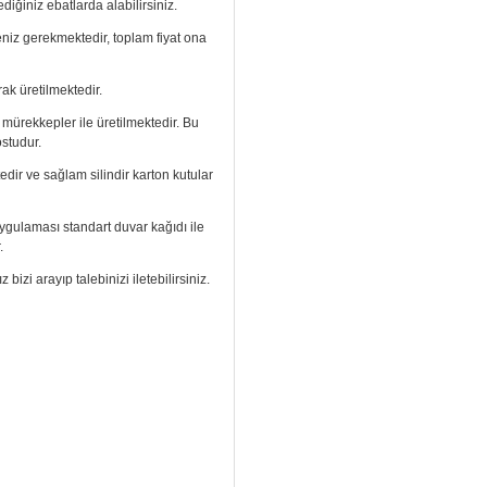
diğiniz ebatlarda alabilirsiniz.
meniz gerekmektedir, toplam fiyat ona
ak üretilmektedir.
ı mürekkepler ile üretilmektedir. Bu
ostudur.
edir ve sağlam silindir karton kutular
. Uygulaması standart duvar kağıdı ile
.
izi arayıp talebinizi iletebilirsiniz.
aramızdan ulaşabilirsiniz.