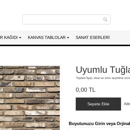
AR KAĞIDI
KANVAS TABLOLAR
SANAT ESERLERI
Uyumlu Tuğla
Toplam fiyat, ebat ve ürün seçiminiz so
0,00 TL
Sepete Ekle
Ade
Boyutunuzu Girin veya Orjinal