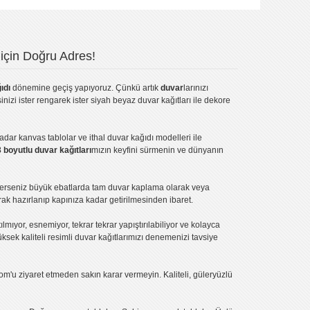
için Doğru Adres!
ıdı
dönemine geçiş yapıyoruz. Çünkü artık
duvar
larınızı
inizi ister rengarek ister
siyah beyaz duvar kağıtları
ile dekore
kadar
kanvas tablo
lar ve
ithal duvar kağıdı modelleri
ile
3 boyutlu duvar kağıtları
mızın keyfini sürmenin ve dünyanın
terseniz büyük ebatlarda tam
duvar kaplama
olarak veya
ak hazırlanıp kapınıza kadar getirilmesinden ibaret.
tılmıyor, esnemiyor, tekrar tekrar yapıştırılabiliyor ve kolayca
üksek kaliteli
resimli duvar kağıtlarımız
ı denemenizi tavsiye
om'u ziyaret etmeden sakın karar vermeyin. Kaliteli, güleryüzlü