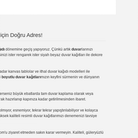
için Doğru Adres!
ıdı
dönemine geçiş yapıyoruz. Çünkü artık
duvar
larınızı
inizi ister rengarek ister
siyah beyaz duvar kağıtları
ile dekore
kadar
kanvas tablo
lar ve
ithal duvar kağıdı modelleri
ile
3 boyutlu duvar kağıtları
mızın keyfini sürmenin ve dünyanın
terseniz büyük ebatlarda tam
duvar kaplama
olarak veya
ak hazırlanıp kapınıza kadar getirilmesinden ibaret.
tılmıyor, esnemiyor, tekrar tekrar yapıştırılabiliyor ve kolayca
üksek kaliteli
resimli duvar kağıtlarımız
ı denemenizi tavsiye
om'u ziyaret etmeden sakın karar vermeyin. Kaliteli, güleryüzlü