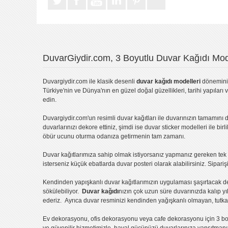
DuvarGiydir.com, 3 Boyutlu Duvar Kağıdı Mode
Duvargiydir.com
ile klasik desenli
duvar kağıdı modelleri
dönemini 
Türkiye'nin ve Dünya'nın en güzel doğal güzellikleri, tarihi yapıları 
edin.
Duvargiydir.com'un
resimli duvar kağıtları
ile duvarınızın tamamını d
duvarlarınızı dekore ettiniz, şimdi ise
duvar sticker
modelleri ile bir
öbür ucunu oturma odanıza getirmenin tam zamanı.
Duvar kağıtlarımıza sahip olmak istiyorsanız
yapmanız gereken tek ş
isterseniz küçük ebatlarda
duvar posteri
olarak alabilirsiniz. Sipar
Kendinden yapışkanlı
duvar kağıtlarımızın uygulaması
şaşırtacak d
sökülebiliyor.
Duvar kağıdı
nızın çok uzun süre duvarınızda kalıp y
ederiz. Ayrıca duvar resminizi kendinden yağışkanlı olmayan, tutka
Ev dekorasyonu
,
ofis dekorasyonu
veya
cafe dekorasyonu
için
3 bo
ve güvenilir hizmetimizle, hayal gücünüzü duvarlarınıza yansıtman