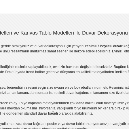
lleri ve Kanvas Tablo Modelleri ile Duvar Dekorasyonu 
geride bırakıyoruz ve
duvar dekorasyonu
için yepyeni
resimli 3 boyutlu duvar kağ
ve ünlü ressamların unutulmaz sanat eserleri ile dekore edebileceksiniz. Evinizi, ofis
ilediğiniz resimle kaplayabilecek, evinizin havasını değiştirebileceksiniz. Bugüne 
likte tüm dünyada trend haline gelen ve dünyanın en kaliteli materyalinden üretilen
ey, beğendiğiniz resmi seçip size uygun en ve boy ebatlarını girmek. Resminizi is
işinizi tamamlamanızdan sonrası ise
resimli duvar kağıdı
nızın tamamen size özel olar
erece kolay.
Folyo kaplama
materyallerinden çok daha kaliteli olan
materyalimiz
yır
ıllara meydan okumasını istiyorsanız,
yapışkanlı folyo
ürünlerini bir kenara bırakıp y
l ile gönderilen standart
duvar kağıdı
olarak da alabilirsiniz.
yutlu manzara duvar kağıtları
,
poster
veya
duvar tabloları
arıyorsanız, duvargiydir.c
ız konusunda size yardımcı olmaktan mutluluk duyacağız!