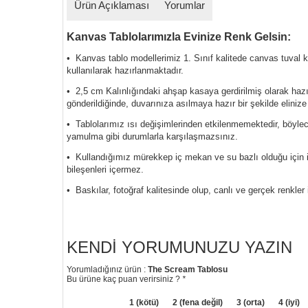
Ürün Açıklaması
Yorumlar
Kanvas Tablolarımızla Evinize Renk Gelsin:
• Kanvas tablo modellerimiz 1. Sınıf kalitede canvas tuval
kullanılarak hazırlanmaktadır.
• 2,5 cm Kalınlığındaki ahşap kasaya gerdirilmiş olarak haz
gönderildiğinde, duvarınıza asılmaya hazır bir şekilde elinize
• Tablolarımız ısı değişimlerinden etkilenmemektedir, böyl
yamulma gibi durumlarla karşılaşmazsınız.
• Kullandığımız mürekkep iç mekan ve su bazlı olduğu için i
bileşenleri içermez.
• Baskılar, fotoğraf kalitesinde olup, canlı ve gerçek renkler 
KENDI YORUMUNUZU YAZIN
Yorumladığınız ürün :
The Scream Tablosu
Bu ürüne kaç puan verirsiniz ?
*
1 (kötü)
2 (fena değil)
3 (orta)
4 (iyi)