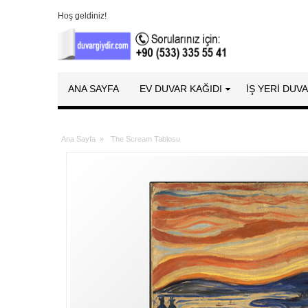
Hoş geldiniz!
ANA SAYFA
EV DUVAR KAĞIDI
İŞ YERİ DUV
Ana Sayfa
»
The Scream Tablosu