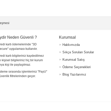
leşmesi
ydir Neden Güvenli ?
Kurumsal
redi kartı ödemelerinde "3D
Hakkımızda
ecure" uygulaması kullanılır.
Sıkça Sorulan Sorular
redi kartı bilgileriniz kaydedilmez
Kurumsal Satış
e kişisel bilgileriniz hiç bir kurum
eya kişi ile paylaşılmaz.
Ödeme Seçenekleri
deme sırasında işlemleriniz "PayU"
Blog Yazılarımız
üvenlik filtrelerinden geçer.