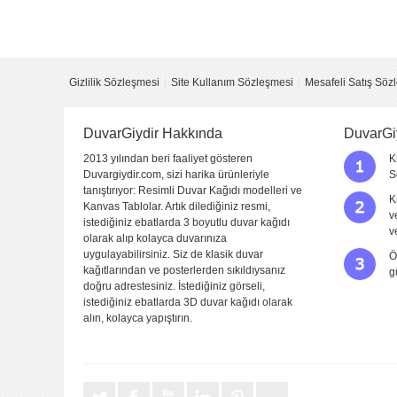
Yorumu Gönder
Gizlilik Sözleşmesi
Site Kullanım Sözleşmesi
Mesafeli Satış Söz
DuvarGiydir Hakkında
DuvarGi
2013 yılından beri faaliyet gösteren
K
Duvargiydir.com, sizi harika ürünleriyle
S
tanıştırıyor: Resimli Duvar Kağıdı modelleri ve
K
Kanvas Tablolar. Artık dilediğiniz resmi,
v
istediğiniz ebatlarda 3 boyutlu duvar kağıdı
v
olarak alıp kolayca duvarınıza
uygulayabilirsiniz. Siz de klasik duvar
Ö
kağıtlarından ve posterlerden sıkıldıysanız
g
doğru adrestesiniz. İstediğiniz görseli,
istediğiniz ebatlarda 3D duvar kağıdı olarak
alın, kolayca yapıştırın.