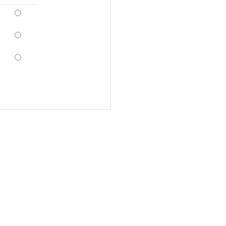
*
*
*