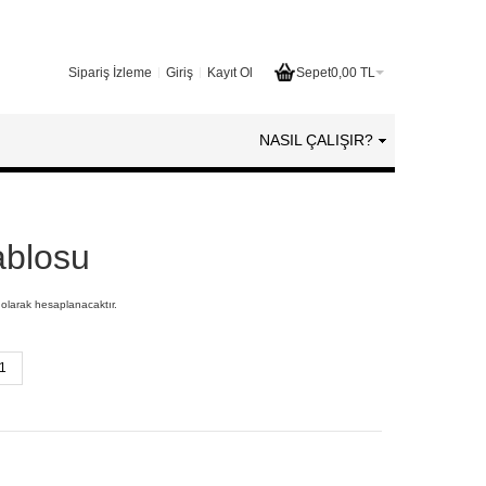
Sipariş İzleme
Giriş
Kayıt Ol
Sepet
0,00 TL
NASIL ÇALIŞIR?
ablosu
 olarak hesaplanacaktır.