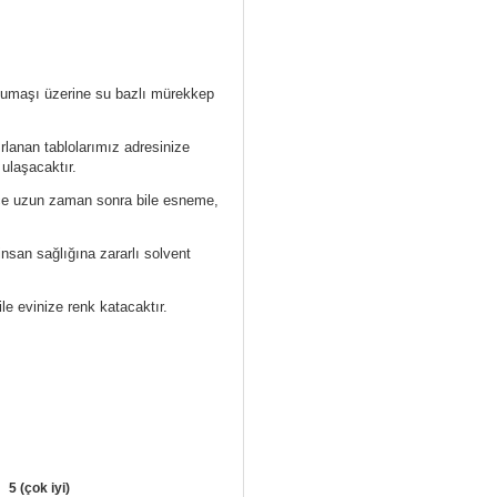
 kumaşı üzerine su bazlı mürekkep
ırlanan tablolarımız
adresinize
 ulaşacaktır.
ece uzun zaman sonra bile esneme,
nsan sağlığına zararlı solvent
ile evinize renk katacaktır.
5 (çok iyi)