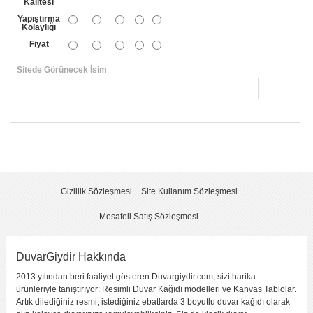
Kalitesi
Yapıştırma
Kolaylığı
Fiyat
Sitede Görünecek İsim
*
Yorumunuzun Başlığı
*
Yorum
*
Gizlilik Sözleşmesi
Site Kullanım Sözleşmesi
Mesafeli Satış Sözleşmesi
DuvarGiydir Hakkında
2013 yılından beri faaliyet gösteren Duvargiydir.com, sizi harika
Yorumu Gönder
ürünleriyle tanıştırıyor: Resimli Duvar Kağıdı modelleri ve Kanvas Tablolar.
Artık dilediğiniz resmi, istediğiniz ebatlarda 3 boyutlu duvar kağıdı olarak