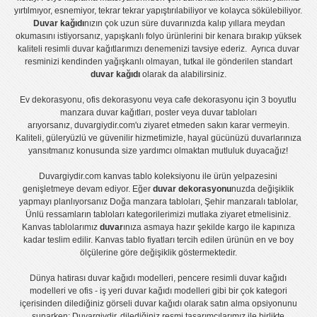
yırtılmıyor, esnemiyor, tekrar tekrar yapıştırılabiliyor ve kolayca sökülebiliyor.
Duvar kağıdı
nızın çok uzun süre duvarınızda kalıp yıllara meydan
okumasını istiyorsanız,
yapışkanlı folyo
ürünlerini bir kenara bırakıp yüksek
kaliteli
resimli duvar kağıtlarımız
ı denemenizi tavsiye ederiz. Ayrıca duvar
resminizi kendinden yağışkanlı olmayan, tutkal ile gönderilen standart
duvar kağıdı
olarak da alabilirsiniz.
Ev dekorasyonu
,
ofis dekorasyonu
veya
cafe dekorasyonu
için
3 boyutlu
manzara duvar kağıtları
,
poster
veya
duvar tabloları
arıyorsanız, duvargiydir.com'u ziyaret etmeden sakın karar vermeyin.
Kaliteli, güleryüzlü ve güvenilir hizmetimizle, hayal gücünüzü duvarlarınıza
yansıtmanız konusunda size yardımcı olmaktan mutluluk duyacağız!
Duvargiydir.com
kanvas tablo
koleksiyonu ile ürün yelpazesini
genişletmeye devam ediyor. Eğer
duvar dekorasyonu
nuzda değişiklik
yapmayı planlıyorsanız
Doğa manzara tabloları
,
Şehir manzaralı tablolar
,
Ünlü ressamların tabloları
kategorilerimizi mutlaka ziyaret etmelisiniz.
Kanvas tablolar
ımız
duvar
ınıza asmaya hazır şekilde kargo ile kapınıza
kadar teslim edilir.
Kanvas tablo fiyatları
tercih edilen ürünün en ve boy
ölçülerine göre değişiklik göstermektedir.
Dünya hatirası duvar kağıdı modelleri
,
pencere resimli duvar kağıdı
modelleri
ve
ofis - iş yeri duvar kağıdı modelleri
gibi bir çok kategori
içerisinden dilediğiniz görseli duvar kağıdı olarak satın alma opsiyonunu
sunarken; Duvargiydir, dilediğiniz resmi tasarımcılarımız ile birlikte