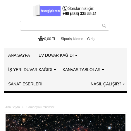
0,00 TL
Sipariş İzleme
Giriş
ANA SAYFA
EV DUVAR KAĞIDI
İŞ YERİ DUVAR KAĞIDI
KANVAS TABLOLAR
SANAT ESERLERI
NASIL ÇALIŞIR?
Ana Sayfa
»
Samanyolu Yıldızları