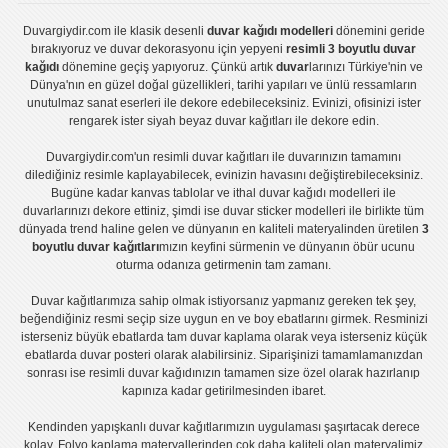
Duvargiydir.com
ile klasik desenli
duvar kağıdı modelleri
dönemini geride
bırakıyoruz ve
duvar dekorasyonu
için yepyeni
resimli 3 boyutlu duvar
kağıdı
dönemine geçiş yapıyoruz. Çünkü artık
duvar
larınızı Türkiye'nin ve
Dünya'nın en güzel doğal güzellikleri, tarihi yapıları ve ünlü ressamların
unutulmaz sanat eserleri ile dekore edebileceksiniz. Evinizi, ofisinizi ister
rengarek ister
siyah beyaz duvar kağıtları
ile dekore edin.
Duvargiydir.com'un
resimli duvar kağıtları
ile duvarınızın tamamını
dilediğiniz resimle kaplayabilecek, evinizin havasını değiştirebileceksiniz.
Bugüne kadar
kanvas tablo
lar ve
ithal duvar kağıdı modelleri
ile
duvarlarınızı dekore ettiniz, şimdi ise
duvar sticker
modelleri ile birlikte tüm
dünyada trend haline gelen ve dünyanın en kaliteli materyalinden üretilen
3
boyutlu duvar kağıtları
mızın keyfini sürmenin ve dünyanın öbür ucunu
oturma odanıza getirmenin tam zamanı.
Duvar kağıtlarımıza sahip olmak istiyorsanız
yapmanız gereken tek şey,
beğendiğiniz resmi seçip size uygun en ve boy ebatlarını girmek. Resminizi
isterseniz büyük ebatlarda tam
duvar kaplama
olarak veya isterseniz küçük
ebatlarda
duvar posteri
olarak alabilirsiniz. Siparişinizi tamamlamanızdan
sonrası ise
resimli duvar kağıdı
nızın tamamen size özel olarak hazırlanıp
kapınıza kadar getirilmesinden ibaret.
Kendinden yapışkanlı
duvar kağıtlarımızın uygulaması
şaşırtacak derece
kolay.
Folyo kaplama
materyallerinden çok daha kaliteli olan
materyalimiz