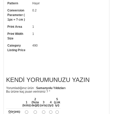
Pattern
Hayır
• Tutkalınız, siparişiniz ile birlikte ücretsiz olarak gönderilecektir.
Uygulaması standart duvar kağıdı ile aynıdır. Siparişiniz ile birlikte
Conversion
0.2
uygulama kılavuzu da gönderilecektir.
Parameter (
1px = ? cm )
• Resimli duvar kağıdı modelinizi siyah beyaz renklerde istiyorsanız bizi
Print Area
1
arayıp talebinizi iletebilirsiniz.
Print Width
1
• Görselde düzenleme yaptırmak istiyorsanız yine bize telefon
Size
numaramızdan ulaşabilirsiniz.
Category
490
Listing Price
KENDI YORUMUNUZU YAZIN
Yorumladığınız ürün :
Samanyolu Yıldızları
Bu ürüne kaç puan verirsiniz ?
*
2
5
1
(fena
3
4
(çok
(kötü)
değil)
(orta)
(iyi)
iyi)
Görüntü