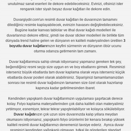
unutulmaz sanat eserleri ile dekore edebileceksiniz. Evinizi, ofisinizi ister
rengarek ister
siyah beyaz duvar kağıtları
ile dekore edin.
Duvargiydir.com'un
resimli duvar kağıtları
ile duvarınızın tamamını
dilediğiniz resimle kaplayabilecek, evinizin havasını değiştirebileceksiniz.
Bugüne kadar
kanvas tablo
lar ve
ithal duvar kağıdı modelleri
ile
duvarlarınızı dekore ettiniz, şimdi ise
duvar sticker
modelleri ile birlikte tüm
dünyada trend haline gelen ve dünyanın en kaliteli materyalinden üretilen
3
boyutlu duvar kağıtları
mızın keyfini sürmenin ve dünyanın öbür ucunu
oturma odanıza getirmenin tam zamanı.
Duvar kağıtlarımıza sahip olmak istiyorsanız
yapmanız gereken tek şey,
beğendiğiniz resmi seçip size uygun en ve boy ebatlarını girmek. Resminizi
isterseniz büyük ebatlarda tam
duvar kaplama
olarak veya isterseniz küçük
ebatlarda
duvar posteri
olarak alabilirsiniz. Siparişinizi tamamlamanızdan
sonrası ise
resimli duvar kağıdı
nızın tamamen size özel olarak hazırlanıp
kapınıza kadar getirilmesinden ibaret.
Kendinden yapışkanlı
duvar kağıtlarımızın uygulaması
şaşırtacak derece
kolay.
Folyo kaplama
materyallerinden çok daha kaliteli olan
materyalimiz
yırtılmıyor, esnemiyor, tekrar tekrar yapıştırılabiliyor ve kolayca sökülebiliyor.
Duvar kağıdı
nızın çok uzun süre duvarınızda kalıp yıllara meydan
okumasını istiyorsanız,
yapışkanlı folyo
ürünlerini bir kenara bırakıp yüksek
kaliteli
resimli duvar kağıtlarımız
ı denemenizi tavsiye ederiz. Ayrıca duvar
resminizi kendinden yağışkanlı olmayan, tutkal ile gönderilen standart