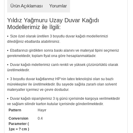
Ürün Açıklaması
Yorumlar
Yıldız Yağmuru Uzay Duvar Kağıdı
Modellerimiz ile İlgili:
• Size özel olarak üretilen 3 boyutlu duvar kağıdı modellerimizi
dilediğiniz ebatlarda alabilirsiniz.
• Ebatlarınızı girdikten sonra baskı alanını ve materyal tipini seçmeniz
gerekmektedir, toplam fiyat ona göre hesaplanmaktadır.
• Duvar kağıdı mdellerimiz canlı renkli ve yüksek çözünürlüklü olarak
üretilmektedir.
• 3 boyutlu duvar kağıtlarımız HP’nin latex teknolojisi olan su bazlı
mürekkepler ile üretilmektedir. Bu sayede sağlıla zararlı olan solvent
materyaller içermez ve çevre dostudur.
• Duvar kağıdı siparişleriniz 3 iş günü içerisinde kargoya verilmektedir
ve sağlam silindir karton kutular içerisinde gönderilmektedir.
Pattern
Hayır
• Tutkalınız, siparişiniz ile birlikte ücretsiz olarak gönderilecektir.
Uygulaması standart duvar kağıdı ile aynıdır. Siparişiniz ile birlikte
Conversion
0.4
uygulama kılavuzu da gönderilecektir.
Parameter (
1px = ? cm )
• Resimli duvar kağıdı modelinizi siyah beyaz renklerde istiyorsanız bizi