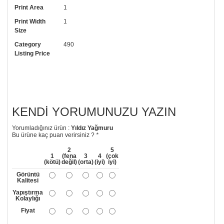
Print Area
1
arayıp talebinizi iletebilirsiniz.
Print Width
1
• Görselde düzenleme yaptırmak istiyorsanız yine bize telefon
Size
numaramızdan ulaşabilirsiniz.
Category
490
Listing Price
KENDI YORUMUNUZU YAZIN
Yorumladığınız ürün :
Yıldız Yağmuru
Bu ürüne kaç puan verirsiniz ?
*
2
5
1
(fena
3
4
(çok
(kötü)
değil)
(orta)
(iyi)
iyi)
Görüntü
Kalitesi
Yapıştırma
Kolaylığı
Fiyat