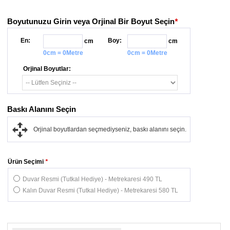
Boyutunuzu Girin veya Orjinal Bir Boyut Seçin
*
En:
Boy:
cm
cm
0cm = 0Metre
0cm = 0Metre
Orjinal Boyutlar:
Baskı Alanını Seçin
Orjinal boyutlardan seçmediyseniz, baskı alanını seçin.
Ürün Seçimi
*
Duvar Resmi (Tutkal Hediye) - Metrekaresi 490 TL
Kalın Duvar Resmi (Tutkal Hediye) - Metrekaresi 580 TL