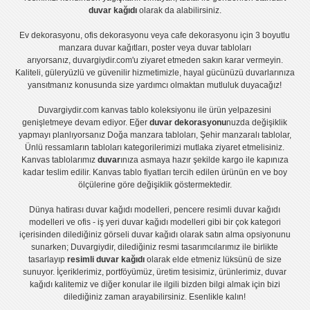
duvar kağıdı
olarak da alabilirsiniz.
Ev dekorasyonu
,
ofis dekorasyonu
veya
cafe dekorasyonu
için
3 boyutlu
manzara duvar kağıtları
,
poster
veya
duvar tabloları
arıyorsanız, duvargiydir.com'u ziyaret etmeden sakın karar vermeyin.
Kaliteli, güleryüzlü ve güvenilir hizmetimizle, hayal gücünüzü duvarlarınıza
yansıtmanız konusunda size yardımcı olmaktan mutluluk duyacağız!
Duvargiydir.com
kanvas tablo
koleksiyonu ile ürün yelpazesini
genişletmeye devam ediyor. Eğer
duvar dekorasyonu
nuzda değişiklik
yapmayı planlıyorsanız
Doğa manzara tabloları
,
Şehir manzaralı tablolar
,
Ünlü ressamların tabloları
kategorilerimizi mutlaka ziyaret etmelisiniz.
Kanvas tablolar
ımız
duvar
ınıza asmaya hazır şekilde kargo ile kapınıza
kadar teslim edilir.
Kanvas tablo fiyatları
tercih edilen ürünün en ve boy
ölçülerine göre değişiklik göstermektedir.
Dünya hatirası duvar kağıdı modelleri
,
pencere resimli duvar kağıdı
modelleri
ve
ofis - iş yeri duvar kağıdı modelleri
gibi bir çok kategori
içerisinden dilediğiniz görseli duvar kağıdı olarak satın alma opsiyonunu
sunarken; Duvargiydir, dilediğiniz resmi tasarımcılarımız ile birlikte
tasarlayıp
resimli duvar kağıdı
olarak elde etmeniz lüksünü de size
sunuyor. İçeriklerimiz, portföyümüz, üretim tesisimiz, ürünlerimiz, duvar
kağıdı kalitemiz ve diğer konular ile ilgili bizden bilgi almak için bizi
dilediğiniz zaman arayabilirsiniz. Esenlikle kalın!