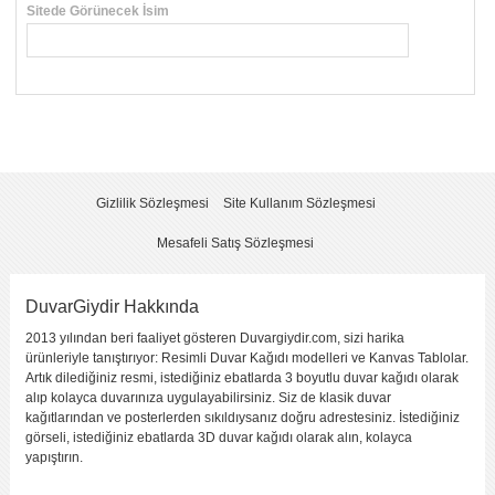
Sitede Görünecek İsim
*
Yorumunuzun Başlığı
*
Yorum
*
Gizlilik Sözleşmesi
Site Kullanım Sözleşmesi
Mesafeli Satış Sözleşmesi
DuvarGiydir Hakkında
2013 yılından beri faaliyet gösteren Duvargiydir.com, sizi harika
Yorumu Gönder
ürünleriyle tanıştırıyor: Resimli Duvar Kağıdı modelleri ve Kanvas Tablolar.
Artık dilediğiniz resmi, istediğiniz ebatlarda 3 boyutlu duvar kağıdı olarak
alıp kolayca duvarınıza uygulayabilirsiniz. Siz de klasik duvar
kağıtlarından ve posterlerden sıkıldıysanız doğru adrestesiniz. İstediğiniz
görseli, istediğiniz ebatlarda 3D duvar kağıdı olarak alın, kolayca
yapıştırın.