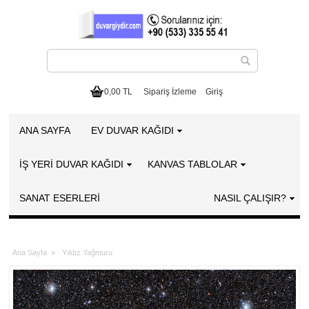
0,00 TL
Sipariş İzleme
Giriş
ANA SAYFA
EV DUVAR KAĞIDI
İŞ YERİ DUVAR KAĞIDI
KANVAS TABLOLAR
SANAT ESERLERI
NASIL ÇALIŞIR?
Ana Sayfa
»
Yıldız Yağmuru