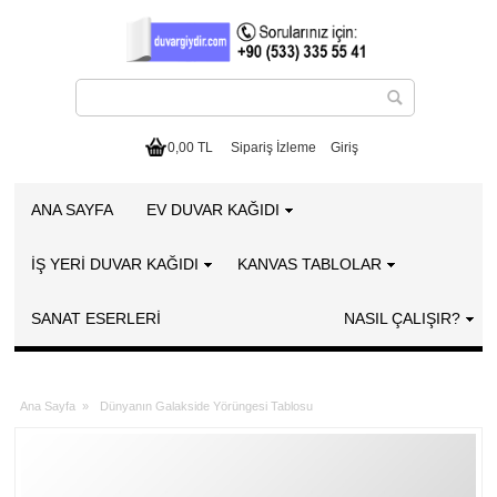
0,00 TL
Sipariş İzleme
Giriş
ANA SAYFA
EV DUVAR KAĞIDI
İŞ YERİ DUVAR KAĞIDI
KANVAS TABLOLAR
SANAT ESERLERI
NASIL ÇALIŞIR?
Ana Sayfa
»
Dünyanın Galakside Yörüngesi Tablosu