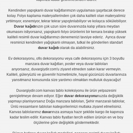
Kendinden yapışkanlı
duvar kağıtlarımızın uygulaması
şaşırtacak derece
kolay.
Folyo kaplama
materyallerinden çok daha kaliteli olan
materyalimiz
yırtılmıyor, esnemiyor, tekrar tekrar yapıştırılabiliyor ve kolayca sökülebiliyor.
Duvar kağıdı
nızın çok uzun süre duvarınızda kalıp yıllara meydan
okumasını istiyorsanız,
yapışkanlı folyo
ürünlerini bir kenara bırakıp yüksek
kaliteli
resimli duvar kağıtlarımız
ı denemenizi tavsiye ederiz. Ayrıca duvar
resminizi kendinden yağışkanlı olmayan, tutkal ile gönderilen standart
duvar kağıdı
olarak da alabilirsiniz.
Ev dekorasyonu
,
ofis dekorasyonu
veya
cafe dekorasyonu
için
3 boyutlu
manzara duvar kağıtları
,
poster
veya
duvar tabloları
arıyorsanız, duvargiydir.com'u ziyaret etmeden sakın karar vermeyin.
Kaliteli, güleryüzlü ve güvenilir hizmetimizle, hayal gücünüzü duvarlarınıza
yansıtmanız konusunda size yardımcı olmaktan mutluluk duyacağız!
Duvargiydir.com
kanvas tablo
koleksiyonu ile ürün yelpazesini
genişletmeye devam ediyor. Eğer
duvar dekorasyonu
nuzda değişiklik
yapmayı planlıyorsanız
Doğa manzara tabloları
,
Şehir manzaralı tablolar
,
Ünlü ressamların tabloları
kategorilerimizi mutlaka ziyaret etmelisiniz.
Kanvas tablolar
ımız
duvar
ınıza asmaya hazır şekilde kargo ile kapınıza
kadar teslim edilir.
Kanvas tablo fiyatları
tercih edilen ürünün en ve boy
ölçülerine göre değişiklik göstermektedir.