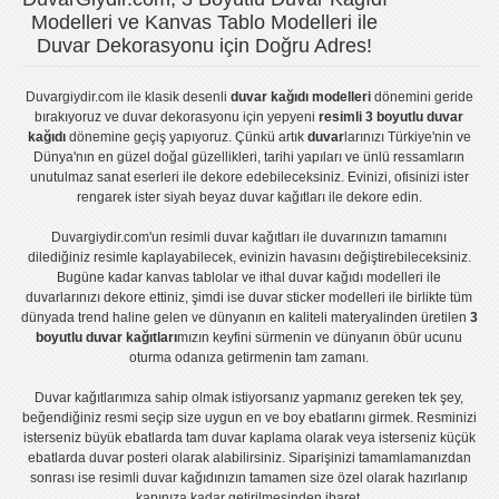
Modelleri ve Kanvas Tablo Modelleri ile
Duvar Dekorasyonu için Doğru Adres!
Duvargiydir.com
ile klasik desenli
duvar kağıdı modelleri
dönemini geride
bırakıyoruz ve
duvar dekorasyonu
için yepyeni
resimli 3 boyutlu duvar
kağıdı
dönemine geçiş yapıyoruz. Çünkü artık
duvar
larınızı Türkiye'nin ve
Dünya'nın en güzel doğal güzellikleri, tarihi yapıları ve ünlü ressamların
unutulmaz sanat eserleri ile dekore edebileceksiniz. Evinizi, ofisinizi ister
rengarek ister
siyah beyaz duvar kağıtları
ile dekore edin.
Duvargiydir.com'un
resimli duvar kağıtları
ile duvarınızın tamamını
dilediğiniz resimle kaplayabilecek, evinizin havasını değiştirebileceksiniz.
Bugüne kadar
kanvas tablo
lar ve
ithal duvar kağıdı modelleri
ile
duvarlarınızı dekore ettiniz, şimdi ise
duvar sticker
modelleri ile birlikte tüm
dünyada trend haline gelen ve dünyanın en kaliteli materyalinden üretilen
3
boyutlu duvar kağıtları
mızın keyfini sürmenin ve dünyanın öbür ucunu
oturma odanıza getirmenin tam zamanı.
Duvar kağıtlarımıza sahip olmak istiyorsanız
yapmanız gereken tek şey,
beğendiğiniz resmi seçip size uygun en ve boy ebatlarını girmek. Resminizi
isterseniz büyük ebatlarda tam
duvar kaplama
olarak veya isterseniz küçük
ebatlarda
duvar posteri
olarak alabilirsiniz. Siparişinizi tamamlamanızdan
sonrası ise
resimli duvar kağıdı
nızın tamamen size özel olarak hazırlanıp
kapınıza kadar getirilmesinden ibaret.