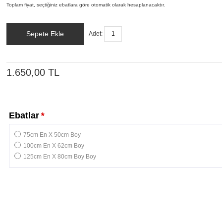
Toplam fiyat, seçtiğiniz ebatlara göre otomatik olarak hesaplanacaktır.
Sepete Ekle
Adet:
1.650,00 TL
Ebatlar
*
75cm En X 50cm Boy
100cm En X 62cm Boy
125cm En X 80cm Boy Boy