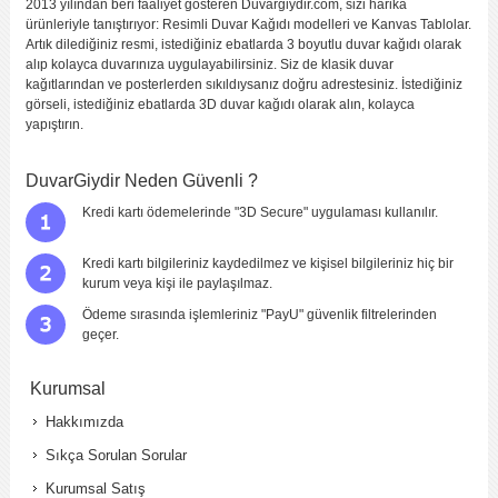
2013 yılından beri faaliyet gösteren Duvargiydir.com, sizi harika
ürünleriyle tanıştırıyor: Resimli Duvar Kağıdı modelleri ve Kanvas Tablolar.
Artık dilediğiniz resmi, istediğiniz ebatlarda 3 boyutlu duvar kağıdı olarak
alıp kolayca duvarınıza uygulayabilirsiniz. Siz de klasik duvar
kağıtlarından ve posterlerden sıkıldıysanız doğru adrestesiniz. İstediğiniz
görseli, istediğiniz ebatlarda 3D duvar kağıdı olarak alın, kolayca
yapıştırın.
DuvarGiydir Neden Güvenli ?
Kredi kartı ödemelerinde "3D Secure" uygulaması kullanılır.
Kredi kartı bilgileriniz kaydedilmez ve kişisel bilgileriniz hiç bir
kurum veya kişi ile paylaşılmaz.
Ödeme sırasında işlemleriniz "PayU" güvenlik filtrelerinden
geçer.
Kurumsal
Hakkımızda
Sıkça Sorulan Sorular
Kurumsal Satış