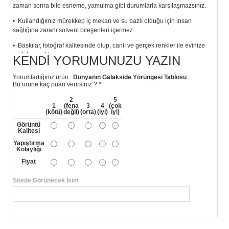
zaman sonra bile esneme, yamulma gibi durumlarla karşılaşmazsınız.
• Kullandığımız mürekkep iç mekan ve su bazlı olduğu için insan
sağlığına zararlı solvent bileşenleri içermez.
• Baskılar, fotoğraf kalitesinde olup, canlı ve gerçek renkler ile evinize
renk katacaktır.
KENDI YORUMUNUZU YAZIN
"
Yorumladığınız ürün :
Dünyanın Galakside Yörüngesi Tablosu
Bu ürüne kaç puan verirsiniz ?
*
2
5
1
(fena
3
4
(çok
(kötü)
değil)
(orta)
(iyi)
iyi)
Görüntü
Kalitesi
Yapıştırma
Kolaylığı
Fiyat
Sitede Görünecek İsim
*
Yorumunuzun Başlığı
*