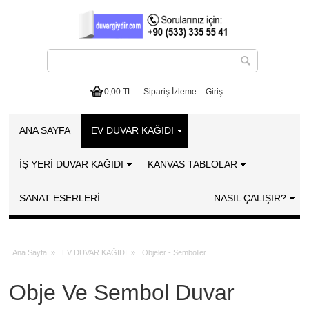
0,00 TL
Sipariş İzleme
Giriş
ANA SAYFA
EV DUVAR KAĞIDI
İŞ YERİ DUVAR KAĞIDI
KANVAS TABLOLAR
SANAT ESERLERI
NASIL ÇALIŞIR?
Ana Sayfa
»
EV DUVAR KAĞIDI
»
Objeler - Semboller
Obje Ve Sembol Duvar