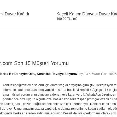
smi Duvar Kağıdı
Keçeli Kalem Dünyası Duvar Ka
490,00 TL
/ m2
ir.com Son 15 Müşteri Yorumu
arika Bir Deneyim Oldu, Kesinlikle Tavsiye Ediyoruz!
by
Elif & Murat Y.
on 10/26
Yeni taşındığımız evin salonu için duvar kağıdı arayışına girmiştik. Dekorasyon ta
İnternette saatlerce araştırma yaptıktan sonra bu siteyi keşfettik. Açıkçası ilk baş
ama müşteri yorumlarını okuyunca denemeye karar verdik. WhatsApp üzerinden ulaşt
gönderince bize uygun ölçüde özel baskı hazırladılar.Siparişimiz çok özenli bir şek
n kaliteli, baskı çözünürlüğü ise beklentimizin çok üzerindeydi. Renkler canlı ama
bi duruyor. Uygulamasını ustaya yaptırdık, o da malzemenin ne kadar sağlam olduğu
eldiğinde herkes nereden aldığımızı soruyor. Kesinlikle fiyat-performans olarak çok 