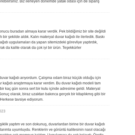
ebilirsiniz. Biz ilerleyen dönemde yatak odası için de sipariş
nucu buradan almaya karar verdik. Pek bildiğimiz bir site değildi
ı bir şekilde aldık. Kalın materyal duvar kağıdı ile ilerledik. Baskı
kağıdı uygulamaları da yapan sitemizdeki görevliye yaptırdık,
rak da kalite olarak da çok iyi bir ürün. Teşekkürler
duvar kağıdı arıyordum. Çalışma odam biraz küçük olduğu için
r kağıdı araştırmaya karar verdim. Bu duvar kağıdı modeli tam
bir kaç gün sonra sert bir kutu içinde adresime geldi. Materyal
Sonuç olarak, biraz uzaktan bakınca gerçek bir kitaplıkmış gibi bir
Herkese tavsiye ediyorum.
023
klik yaptım ve son dokunuş, duvarlardan birine bir duvar kağıdı
arımla uyumluydu. Renklerin ve görüntü kalitesinin nasıl olacağı
rçekten çok memnun kaldım. Uygulaması da çok kolaydı. Özetle