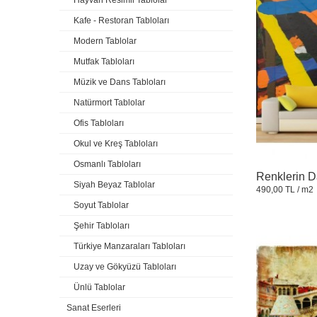
Hayvan Resimli Tablolar
Kafe - Restoran Tabloları
Modern Tablolar
Mutfak Tabloları
Müzik ve Dans Tabloları
Natürmort Tablolar
Ofis Tabloları
Okul ve Kreş Tabloları
Osmanlı Tabloları
Renklerin D
Siyah Beyaz Tablolar
490,00 TL
/ m2
Soyut Tablolar
Şehir Tabloları
Türkiye Manzaraları Tabloları
Uzay ve Gökyüzü Tabloları
Ünlü Tablolar
Sanat Eserleri