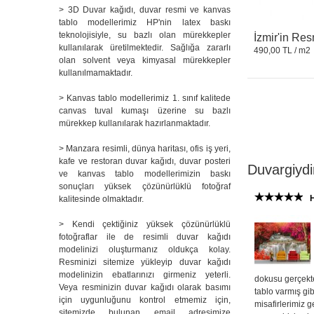
> 3D Duvar kağıdı, duvar resmi ve kanvas
tablo modellerimiz HP'nin latex baskı
teknolojisiyle, su bazlı olan mürekkepler
İzmir'in Re
kullanılarak üretilmektedir. Sağlığa zararlı
490,00 TL
/ m2
olan solvent veya kimyasal mürekkepler
kullanılmamaktadır.
> Kanvas tablo modellerimiz 1. sınıf kalitede
canvas tuval kumaşı üzerine su bazlı
mürekkep kullanılarak hazırlanmaktadır.
> Manzara resimli, dünya haritası, ofis iş yeri,
kafe ve restoran duvar kağıdı, duvar posteri
Duvargiyd
ve kanvas tablo modellerimizin baskı
sonuçları yüksek çözünürlüklü fotoğraf
H
kalitesinde olmaktadır.
> Kendi çektiğiniz yüksek çözünürlüklü
fotoğraflar ile de resimli duvar kağıdı
modelinizi oluşturmanız oldukça kolay.
Resminizi sitemize yükleyip duvar kağıdı
modelinizin ebatlarınızı girmeniz yeterli.
dokusu gerçekte
Veya resminizin duvar kağıdı olarak basımı
tablo varmış gi
için uygunluğunu kontrol etmemiz için,
misafirlerimiz g
sitemizde bulunan email adresimize