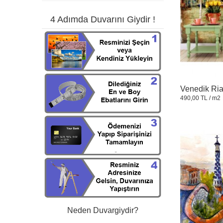
4 Adımda Duvarını Giydir !
Venedik Ria
490,00 TL
/ m2
Neden Duvargiydir?