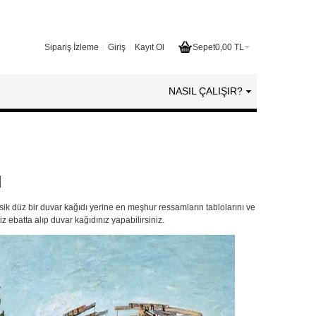
Sipariş İzleme
Giriş
Kayıt Ol
Sepet
0,00 TL
NASIL ÇALIŞIR?
ı
sik düz bir duvar kağıdı yerine en meşhur ressamların
tablo
larını ve
z ebatta alıp duvar kağıdınız yapabilirsiniz.