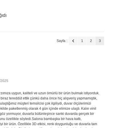
ğıdı
Sayfa :
1
2
3
/2025
rzımıza uygun, kaliteli ve uzun ömürlü bir ürün bulmak istiyorduk.
ta biraz tereddüt ettik çünkü daha önce hiç alışveriş yapmamıştık,
ığımız müşteri temsilcisi çok ilgiliydi, duvar ölçülerimizi
ilde paketlenmiş olarak 4 gün içinde elimize ulaştı. Kalın vinil
 göz yormuyor, duvarla bütünleşince sanki duvarda gerçek bir
nu özellikle söyledi.Salona bambaşka bir hava kattı,
iyi bir ürün. Özellikle 3D etkisi, renk doygunluğu ve duvarla tam