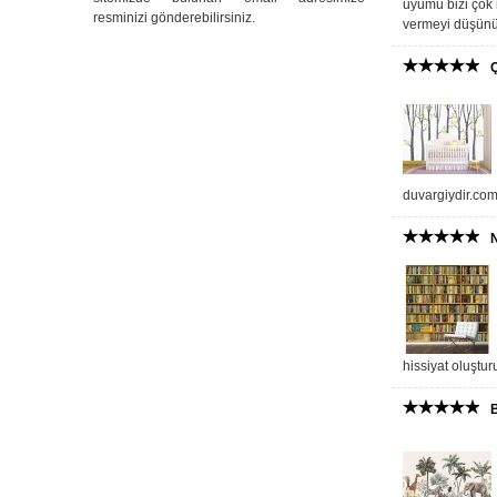
uyumu bizi çok 
resminizi gönderebilirsiniz.
vermeyi düşünü
duvargiydir.com,
N
hissiyat oluşt
B