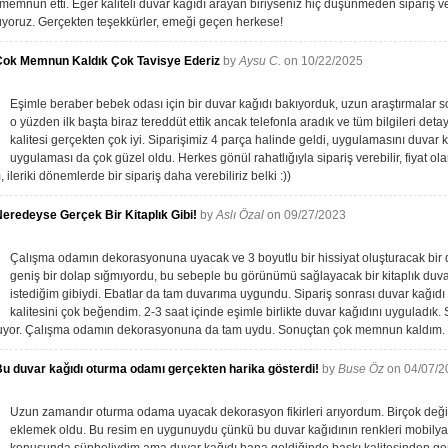
memnun etti. Eğer kaliteli duvar kağıdı arayan biriyseniz hiç düşünmeden sipariş ver
yoruz. Gerçekten teşekkürler, emeği geçen herkese!
Çok Memnun Kaldık Çok Tavisye Ederiz
by
Aysu C.
on 10/22/2025
Eşimle beraber bebek odası için bir duvar kağıdı bakıyorduk, uzun araştırmalar so
o yüzden ilk başta biraz tereddüt ettik ancak telefonla aradık ve tüm bilgileri detayl
kalitesi gerçekten çok iyi. Siparişimiz 4 parça halinde geldi, uygulamasını duvar 
uygulaması da çok güzel oldu. Herkes gönül rahatlığıyla sipariş verebilir, fiyat ola
 ileriki dönemlerde bir sipariş daha verebiliriz belki :))
eredeyse Gerçek Bir Kitaplık Gibi!
by
Aslı Özal
on 09/27/2023
Çalışma odamın dekorasyonuna uyacak ve 3 boyutlu bir hissiyat oluşturacak bir 
geniş bir dolap sığmıyordu, bu sebeple bu görünümü sağlayacak bir kitaplık duva
istediğim gibiydi. Ebatlar da tam duvarıma uygundu. Sipariş sonrası duvar kağıdı 
kalitesini çok beğendim. 2-3 saat içinde eşimle birlikte duvar kağıdını uyguladık. 
uruyor. Çalışma odamın dekorasyonuna da tam uydu. Sonuçtan çok memnun kaldım. 
u duvar kağıdı oturma odamı gerçekten harika gösterdi!
by
Buse Öz
on 04/07/2
Uzun zamandır oturma odama uyacak dekorasyon fikirleri arıyordum. Birçok değişi
eklemek oldu. Bu resim en uygunuydu çünkü bu duvar kağıdının renkleri mobilyal
konusunda şüpheliydim ama duvar kağıdı bana geldiğinde baskı kalitesinden ge