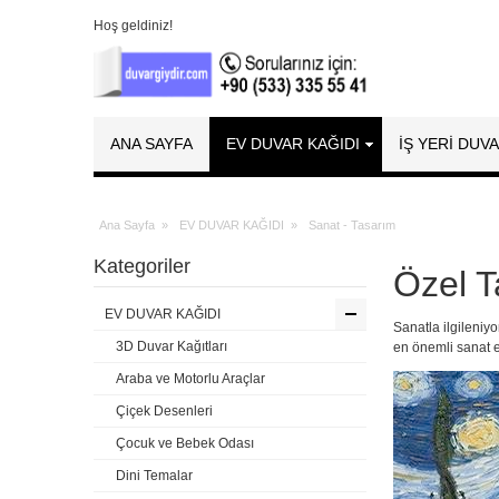
Hoş geldiniz!
ANA SAYFA
EV DUVAR KAĞIDI
İŞ YERİ DUV
Ana Sayfa
»
EV DUVAR KAĞIDI
»
Sanat - Tasarım
Kategoriler
Özel T
EV DUVAR KAĞIDI
Sanatla ilgileniy
3D Duvar Kağıtları
en önemli sanat e
Araba ve Motorlu Araçlar
Çiçek Desenleri
Çocuk ve Bebek Odası
Dini Temalar