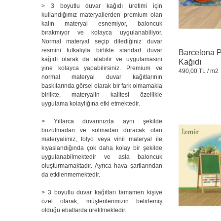
> 3 boyutlu duvar kağıdı üretimi için
kullandığımız materyallerden premium olan
kalın materyal esnemiyor, baloncuk
bırakmıyor ve kolayca uygulanabiliyor.
Normal materyal seçip dilediğiniz duvar
resmini tutkalıyla birlikte standart duvar
Barcelona P
kağıdı olarak da alabilir ve uygulamasını
Kağıdı
yine kolayca yapabilirsiniz. Premium ve
490,00 TL
/ m2
normal materyal duvar kağıtlarının
baskılarında görsel olarak bir fark olmamakla
birlikte, materyalin kalitesi özellikle
uygulama kolaylığına etki etmektedir.
> Yıllarca duvarınızda aynı şekilde
bozulmadan ve solmadan duracak olan
materyalimiz, folyo veya vinil materyal ile
kıyaslandığında çok daha kolay bir şekilde
uygulanabilmektedir ve asla baloncuk
oluşturmamaktadır. Ayrıca hava şartlarından
da etkilenmemektedir.
> 3 boyutlu duvar kağıtları tamamen kişiye
özel olarak, müşterilerimizin belirlemiş
olduğu ebatlarda üretilmektedir.