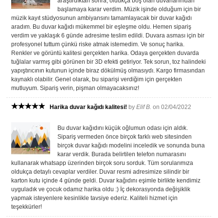
araştırdıktan sonra, oldukça boş olan duvarlarımdan
başlamaya karar verdim. Müzik işinde olduğum için bir
müzik kayıt stüdyosunun ambiyansını tamamlayacak bir duvar kağıdı
aradım. Bu duvar kağıdı mükemmel bir eşleşme oldu. Hemen sipariş
verdim ve yaklaşık 6 günde adresime teslim edildi. Duvara asması için bir
profesyonel tuttum çünkü riske atmak istemedim. Ve sonuç harika.
Renkler ve görüntü kalitesi gerçekten harika. Odaya gerçekten duvarda
tuğlalar varmış gibi görünen bir 3D efekti getiriyor. Tek sorun, toz halindeki
yapıştırıcının kutunun içinde biraz dökülmüş olmasıydı. Kargo firmasından
kaynaklı olabilir. Genel olarak, bu siparişi verdiğim için gerçekten
mutluyum. Sipariş verin, pişman olmayacaksınız!
Harika duvar kağıdı kalitesi!
by
Elif B.
on 02/04/2022
Bu duvar kağıdını küçük oğlumun odası için aldık.
Sipariş vermeden önce birçok farklı web sitesinden
birçok duvar kağıdı modelini inceledik ve sonunda buna
karar verdik. Burada belirtilen telefon numarasını
kullanarak whatsapp üzerinden birçok soru sorduk. Tüm sorularımıza
oldukça detaylı cevaplar verdiler. Duvar resmi adresimize silindir bir
karton kutu içinde 4 günde geldi. Duvar kağıdını eşimle birlikte kendimiz
uyguladık ve çocuk odamız harika oldu :) İç dekorasyonda değişiklik
yapmak isteyenlere kesinlikle tavsiye ederiz. Kaliteli hizmet için
teşekkürler!