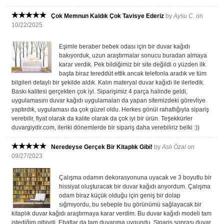
Çok Memnun Kaldık Çok Tavisye Ederiz
by
Aysu C.
on
10/22/2025
Eşimle beraber bebek odası için bir duvar kağıdı
bakıyorduk, uzun araştırmalar sonucu buradan almaya
karar verdik. Pek bildiğimiz bir site değildi o yüzden ilk
başta biraz tereddüt ettik ancak telefonla aradık ve tüm
bilgileri detaylı bir şekilde aldık. Kalın materyal duvar kağıdı ile ilerledik.
Baskı kalitesi gerçekten çok iyi. Siparişimiz 4 parça halinde geldi,
uygulamasını duvar kağıdı uygulamaları da yapan sitemizdeki görevliye
yaptırdık, uygulaması da çok güzel oldu. Herkes gönül rahatlığıyla sipariş
verebilir, fiyat olarak da kalite olarak da çok iyi bir ürün. Teşekkürler
duvargiydir.com, ileriki dönemlerde bir sipariş daha verebiliriz belki :))
Neredeyse Gerçek Bir Kitaplık Gibi!
by
Aslı Özal
on
09/27/2023
Çalışma odamın dekorasyonuna uyacak ve 3 boyutlu bir
hissiyat oluşturacak bir duvar kağıdı arıyordum. Çalışma
odam biraz küçük olduğu için geniş bir dolap
sığmıyordu, bu sebeple bu görünümü sağlayacak bir
kitaplık duvar kağıdı araştırmaya karar verdim. Bu duvar kağıdı modeli tam
istediğim gibiydi. Ebatlar da tam duvarıma uygundu. Sipariş sonrası duvar