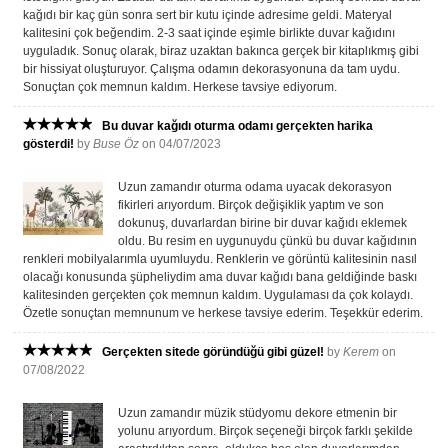
kağıdı bir kaç gün sonra sert bir kutu içinde adresime geldi. Materyal
kalitesini çok beğendim. 2-3 saat içinde eşimle birlikte duvar kağıdını
uyguladık. Sonuç olarak, biraz uzaktan bakınca gerçek bir kitaplıkmış gibi
bir hissiyat oluşturuyor. Çalışma odamın dekorasyonuna da tam uydu.
Sonuçtan çok memnun kaldım. Herkese tavsiye ediyorum.
Bu duvar kağıdı oturma odamı gerçekten harika
gösterdi!
by
Buse Öz
on 04/07/2023
Uzun zamandır oturma odama uyacak dekorasyon
fikirleri arıyordum. Birçok değişiklik yaptım ve son
dokunuş, duvarlardan birine bir duvar kağıdı eklemek
oldu. Bu resim en uygunuydu çünkü bu duvar kağıdının
renkleri mobilyalarımla uyumluydu. Renklerin ve görüntü kalitesinin nasıl
olacağı konusunda şüpheliydim ama duvar kağıdı bana geldiğinde baskı
kalitesinden gerçekten çok memnun kaldım. Uygulaması da çok kolaydı.
Özetle sonuçtan memnunum ve herkese tavsiye ederim. Teşekkür ederim.
Gerçekten sitede göründüğü gibi güzel!
by
Kerem
on
07/08/2022
Uzun zamandır müzik stüdyomu dekore etmenin bir
yolunu arıyordum. Birçok seçeneği birçok farklı şekilde