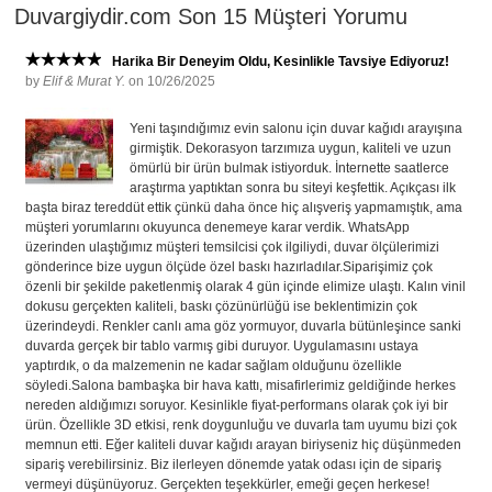
Duvargiydir.com Son 15 Müşteri Yorumu
Harika Bir Deneyim Oldu, Kesinlikle Tavsiye Ediyoruz!
by
Elif & Murat Y.
on 10/26/2025
Yeni taşındığımız evin salonu için duvar kağıdı arayışına
girmiştik. Dekorasyon tarzımıza uygun, kaliteli ve uzun
ömürlü bir ürün bulmak istiyorduk. İnternette saatlerce
araştırma yaptıktan sonra bu siteyi keşfettik. Açıkçası ilk
başta biraz tereddüt ettik çünkü daha önce hiç alışveriş yapmamıştık, ama
müşteri yorumlarını okuyunca denemeye karar verdik. WhatsApp
üzerinden ulaştığımız müşteri temsilcisi çok ilgiliydi, duvar ölçülerimizi
gönderince bize uygun ölçüde özel baskı hazırladılar.Siparişimiz çok
özenli bir şekilde paketlenmiş olarak 4 gün içinde elimize ulaştı. Kalın vinil
dokusu gerçekten kaliteli, baskı çözünürlüğü ise beklentimizin çok
üzerindeydi. Renkler canlı ama göz yormuyor, duvarla bütünleşince sanki
duvarda gerçek bir tablo varmış gibi duruyor. Uygulamasını ustaya
yaptırdık, o da malzemenin ne kadar sağlam olduğunu özellikle
söyledi.Salona bambaşka bir hava kattı, misafirlerimiz geldiğinde herkes
nereden aldığımızı soruyor. Kesinlikle fiyat-performans olarak çok iyi bir
ürün. Özellikle 3D etkisi, renk doygunluğu ve duvarla tam uyumu bizi çok
memnun etti. Eğer kaliteli duvar kağıdı arayan biriyseniz hiç düşünmeden
sipariş verebilirsiniz. Biz ilerleyen dönemde yatak odası için de sipariş
vermeyi düşünüyoruz. Gerçekten teşekkürler, emeği geçen herkese!