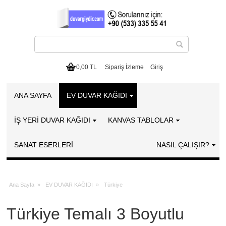
0,00 TL
Sipariş İzleme
Giriş
ANA SAYFA
EV DUVAR KAĞIDI
İŞ YERİ DUVAR KAĞIDI
KANVAS TABLOLAR
SANAT ESERLERI
NASIL ÇALIŞIR?
Ana Sayfa
»
EV DUVAR KAĞIDI
»
Türkiye
Türkiye Temalı 3 Boyutlu