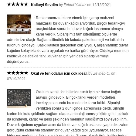
Kaliteyi Sevdim
by
Fehmi Yılmaz
on 12/13/2021
Restoranımızı dekore etmek için şarap mahzeni
manzaralı bir duvar kağıdı arıyorduk. Birçok tedarikçiyi
araştırdıktan sonra bu duvar kağıdı tasarımını almaya
karar verdik. Siparişimiz tam istediğimiz ölçülerde
adresimize ulaştı. Sağlam silindirik bir kutuda paketlenmişti ve tutkal da
rulonun içindeydi. Baskı kalitesi gerçekten çok iyiydi. Çalışanlarımız duvar
kağıdını kolaylıkla duvara uyguladı ve harika görünüyor. Oldukça memnun
kaldık ve gelecekte farklı duvarlar için yeniden sipariş vermeyi
düşünüyoruz.
Okul ve fen odaları için çok ideal.
by
Zeynep C.
on
07/19/2021
Okulumuzdaki fen bilimleri sınıfı için bir duvar kağıdı
arayışı içindeydik. Bir çok farklı yerden modelleri
inceleyip sonunda bu modelde karar kıldık. Siparişi
verdikten sonra 2 gün içinde adresimize geldi. Silindir
karton bir kutu şeklinde sağlam olarak ambalajlanmış şekilde geldi, tutkalı
da içindeydi, kargo ve geliş şeklinden memnun kaldığımızı söyleyebilirim.
Duvar kağıdının uygulamasını da bir duvar kağıdı ustasına yaptırdık, zaten
gördüğüm kadarıyla standart bir duvar kağıdı gibi uygulanıyor, sadece
birleşme yerlerine dikkat etmek gerekiyor. Sonuç olarak ürün kalitesinden