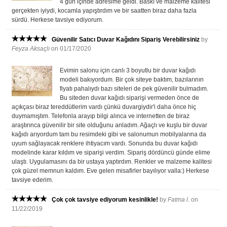
4 gün içinde adresime geldi. Baskı ve malzeme kalitesi
gerçekten iyiydi, kocamla yapıştırdım ve bir saatten biraz daha fazla
sürdü. Herkese tavsiye ediyorum.
Güvenilir Satıcı Duvar Kağıdını Sipariş Verebilirsiniz
by
Feyza Aksaçlı
on 01/17/2020
Evimin salonu için canlı 3 boyutlu bir duvar kağıdı
modeli bakıyordum. Bir çok siteye baktım, bazılarının
fiyatı pahalıydı bazı siteleri de pek güvenilir bulmadım.
Bu siteden duvar kağıdı siparişi vermeden önce de
açıkçası biraz tereddütlerim vardı çünkü duvargiydir'i daha önce hiç
duymamıştım. Telefonla arayıp bilgi alınca ve internetten de biraz
araştırınca güvenilir bir site olduğunu anladım. Ağaçlı ve kuşlu bir duvar
kağıdı arıyordum tam bu resimdeki gibi ve salonumun mobilyalarına da
uyum sağlayacak renklere ihtiyacım vardı. Sonunda bu duvar kağıdı
modelinde karar kıldım ve siparişi verdim. Sipariş dördüncü günde elime
ulaştı. Uygulamasını da bir ustaya yaptırdım. Renkler ve malzeme kalitesi
çok güzel memnun kaldım. Eve gelen misafirler bayılıyor valla:) Herkese
tavsiye ederim.
Çok çok tavsiye ediyorum kesinlikle!
by
Fatma l.
on
11/22/2019