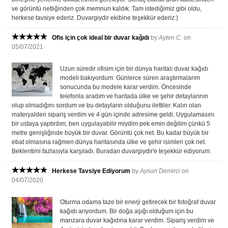
ve görüntü netliğinden çok memnun kaldık. Tam istediğimiz gibi oldu,
herkese tavsiye ederiz. Duvargiydir ekibine teşekkür ederiz:)
Ofis için çok ideal bir duvar kağıdı
by
Ayten C.
on
05/07/2021
Uzun süredir ofisim için bir dünya haritalı duvar kağıdı
modeli bakıyordum. Günlerce süren araştırmalarım
sonucunda bu modele karar verdim. Öncesinde
telefonla aradım ve haritada ülke ve şehir detaylarının
olup olmadığını sordum ve bu detayların olduğunu ilettiler. Kalın olan
materyalden sipariş verdim ve 4 gün içinde adresime geldi. Uygulamasını
bir ustaya yaptırdım, ben uygulayabilir miydim pek emin değilim çünkü 5
metre genişliğinde büyük bir duvar. Görüntü çok net. Bu kadar büyük bir
ebat olmasına rağmen dünya haritasında ülke ve şehir isimleri çok net.
Beklentimi fazlasıyla karşıladı. Buradan duvargiydir'e teşekkür ediyorum.
Herkese Tavsiye Ediyorum
by
Aysun Demirci
on
04/07/2020
Oturma odama taze bir enerji getirecek bir fotoğraf duvar
kağıdı arıyordum. Bir doğa aşığı olduğum için bu
manzara duvar kağıdına karar verdim. Sipariş verdim ve