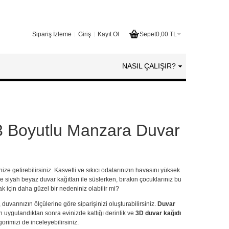
Sipariş İzleme
Giriş
Kayıt Ol
Sepet
0,00 TL
NASIL ÇALIŞIR?
 3 Boyutlu Manzara Duvar
nize getirebilirsiniz. Kasvetli ve sıkıcı odalarınızın havasını yüksek
se
siyah beyaz duvar kağıtları
ile süslerken, bırakın çocuklarınız bu
 için daha güzel bir nedeniniz olabilir mi?
, duvarınızın ölçülerine göre siparişinizi oluşturabilirsiniz.
Duvar
in uygulandıktan sonra evinizde kattığı derinlik ve
3D duvar kağıdı
orimizi de inceleyebilirsiniz.