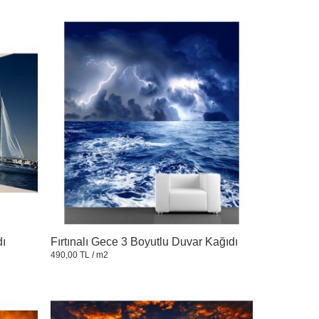
dı
Fırtınalı Gece 3 Boyutlu Duvar Kağıdı
490,00 TL
/ m2