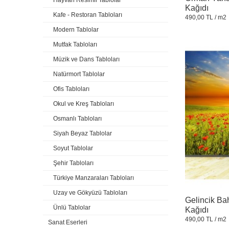
Hayvan Resimli Tablolar
Kağıdı
Kafe - Restoran Tabloları
490,00 TL
/ m2
Modern Tablolar
Mutfak Tabloları
Müzik ve Dans Tabloları
Natürmort Tablolar
Ofis Tabloları
Okul ve Kreş Tabloları
Osmanlı Tabloları
Siyah Beyaz Tablolar
Soyut Tablolar
Şehir Tabloları
Türkiye Manzaraları Tabloları
Uzay ve Gökyüzü Tabloları
Gelincik Ba
Ünlü Tablolar
Kağıdı
490,00 TL
/ m2
Sanat Eserleri