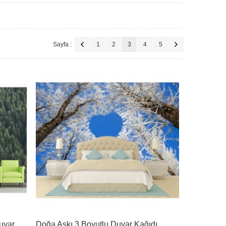
Sayfa :
1
2
3
4
5
Duvar
Doğa Aşkı 3 Boyutlu Duvar Kağıdı