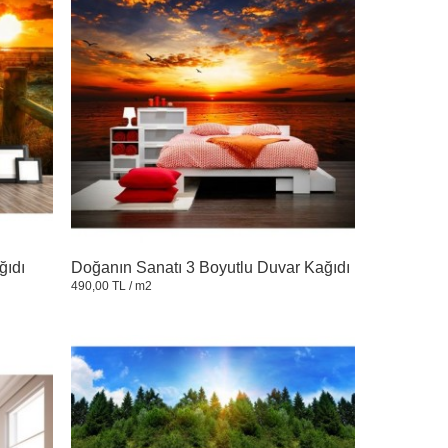
ğıdı
Doğanın Sanatı 3 Boyutlu Duvar Kağıdı
490,00 TL
/ m2