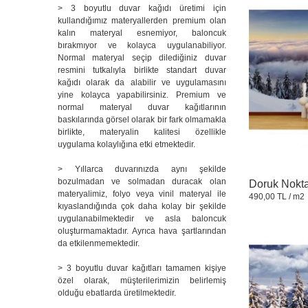
> 3 boyutlu duvar kağıdı üretimi için
kullandığımız materyallerden premium olan
kalın materyal esnemiyor, baloncuk
bırakmıyor ve kolayca uygulanabiliyor.
Normal materyal seçip dilediğiniz duvar
resmini tutkalıyla birlikte standart duvar
kağıdı olarak da alabilir ve uygulamasını
yine kolayca yapabilirsiniz. Premium ve
normal materyal duvar kağıtlarının
baskılarında görsel olarak bir fark olmamakla
birlikte, materyalin kalitesi özellikle
uygulama kolaylığına etki etmektedir.
> Yıllarca duvarınızda aynı şekilde
bozulmadan ve solmadan duracak olan
Doruk Nokta
materyalimiz, folyo veya vinil materyal ile
490,00 TL
/ m2
kıyaslandığında çok daha kolay bir şekilde
uygulanabilmektedir ve asla baloncuk
oluşturmamaktadır. Ayrıca hava şartlarından
da etkilenmemektedir.
> 3 boyutlu duvar kağıtları tamamen kişiye
özel olarak, müşterilerimizin belirlemiş
olduğu ebatlarda üretilmektedir.