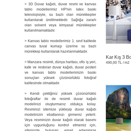
> 3D Duvar kağıdı, duvar resmi ve kanvas
tablo modellerimiz HP'nin latex baskı
teknolojisiyle, su bazlı olan mürekkepler
kullanılarak üretilmektedir. Sağlığa zararlı
olan solvent veya kimyasal mürekkepler
kullanılmamaktadır.
> Kanvas tablo modellerimiz 1. sınıf kalitede
canvas tuval kumaşı üzerine su bazlı
mürekkep kullanılarak hazırlanmaktadır.
Kar Kış 3 B
> Manzara resimli, dünya haritası, ofis iş yeri,
490,00 TL
/ m2
kafe ve restoran duvar kağıdı, duvar posteri
ve kanvas tablo modellerimizin baskı
sonuçları yüksek çözünürlüklü fotoğraf
kalitesinde olmaktadır.
> Kendi çektiğiniz yüksek çözünürlüklü
fotoğraflar ile de resimli duvar kağıdı
modelinizi oluşturmanız oldukça kolay.
Resminizi sitemize yükleyip duvar kağıdı
modelinizin ebatlarınızı girmeniz yeterli.
Veya resminizin duvar kağıdı olarak basımı
için uygunluğunu kontrol etmemiz için,
sitemizde bulunan email adresimize