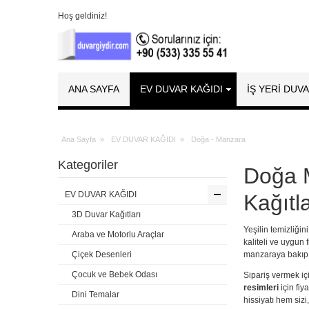
Hoş geldiniz!
ANA SAYFA
EV DUVAR KAĞIDI
İŞ YERİ DUV
Ana Sayfa
»
EV DUVAR KAĞIDI
»
Doğa - Manzara
Kategoriler
Doğa M
EV DUVAR KAĞIDI
Kağıtla
3D Duvar Kağıtları
Yeşilin temizliği
Araba ve Motorlu Araçlar
kaliteli ve uygun 
Çiçek Desenleri
manzaraya bakıp h
Çocuk ve Bebek Odası
Sipariş vermek i
resimleri
için fiy
Dini Temalar
hissiyatı hem siz