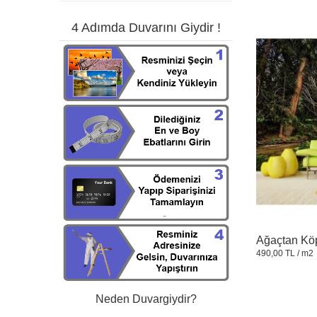
4 Adımda Duvarını Giydir !
Ağaçtan Köp
490,00 TL
/ m2
Neden Duvargiydir?