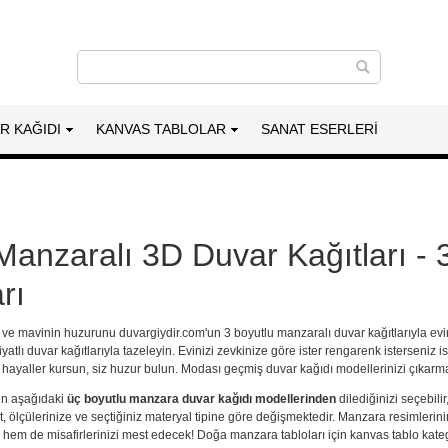
AR KAĞIDI
KANVAS TABLOLAR
SANAT ESERLERI
anzaralı 3D Duvar Kağıtları -
rı
ni ve mavinin huzurunu duvargiydir.com'un 3 boyutlu
manzaralı duvar kağıtları
yla evi
fiyatlı duvar kağıtlarıyla tazeleyin. Evinizi zevkinize göre ister rengarenk isterseniz i
ayaller kursun, siz huzur bulun. Modası geçmiş duvar kağıdı modellerinizi çıkarmak
çin aşağıdaki
üç boyutlu manzara duvar kağıdı modellerinden
dilediğinizi seçebilir
at, ölçülerinize ve seçtiğiniz materyal tipine göre değişmektedir. Manzara resimlerin
i, hem de misafirlerinizi mest edecek!
Doğa manzara tabloları
için
kanvas tablo
kateg