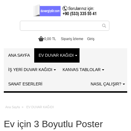
0,00 TL
Sipariş İzleme
Giriş
ANA SAYFA
EV DUVAR KAĞIDI
İŞ YERİ DUVAR KAĞIDI
KANVAS TABLOLAR
SANAT ESERLERI
NASIL ÇALIŞIR?
Ana Sayfa
»
EV DUVAR KAĞIDI
Ev için 3 Boyutlu Poster